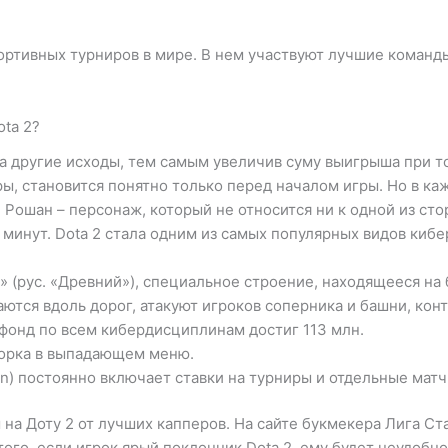
ортивных турниров в мире. В нем участвуют лучшие команды
ta 2?
на другие исходы, тем самым увеличив суму выигрыша при то
ы, становится понятно только перед началом игры. Но в каж
 Рошан – персонаж, который не относится ни к одной из сто
минут. Dota 2 стала одним из самых популярных видов кибе
t» (рус. «Древний»), специальное строение, находящееся на 
тся вдоль дорог, атакуют игроков соперника и башни, ко
 фонд по всем кибердисциплинам достиг 113 млн.
ыборка в выпадающем меню.
) постоянно включает ставки на турниры и отдельные матчи
на Доту 2 от лучших капперов. На сайте букмекера Лига Ста
ого, если игрок ярый поклонник Dota 2, ему будет неудобно