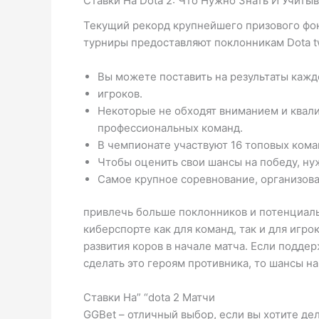
Ставки На Dota 2: Что Нужно Знать И Учитыв
Текущий рекорд крупнейшего призового фонд
турниры предоставляют поклонникам Dota 
Вы можете поставить на результаты каждо
игроков.
Некоторые не обходят вниманием и квал
профессиональных команд.
В чемпионате участвуют 16 топовых кома
Чтобы оценить свои шансы на победу, ну
Самое крупное соревнование, организован
привлечь больше поклонников и потенциальн
киберспорте как для команд, так и для игро
развития коров в начале матча. Если подде
сделать это героям противника, то шансы на
Ставки На” “dota 2 Матчи
GGBet – отличный выбор, если вы хотите де