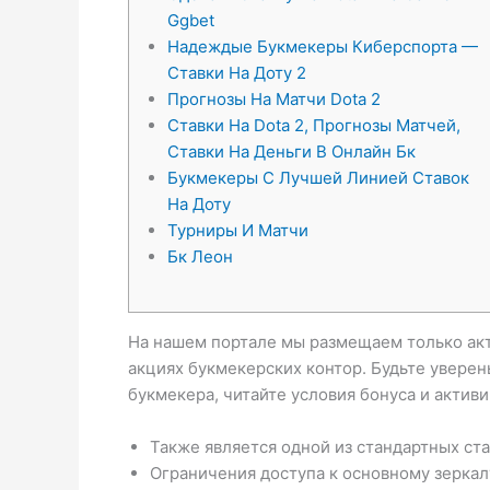
Ggbet
Надеждые Букмекеры Киберспорта —
Ставки На Доту 2
Прогнозы На Матчи Dota 2
Ставки На Dota 2, Прогнозы Матчей,
Ставки На Деньги В Онлайн Бк
Букмекеры С Лучшей Линией Ставок
На Доту
Турниры И Матчи
Бк Леон
На нашем портале мы размещаем только ак
акциях букмекерских контор. Будьте уверен
букмекера, читайте условия бонуса и актив
Также является одной из стандартных ста
Ограничения доступа к основному зеркалу