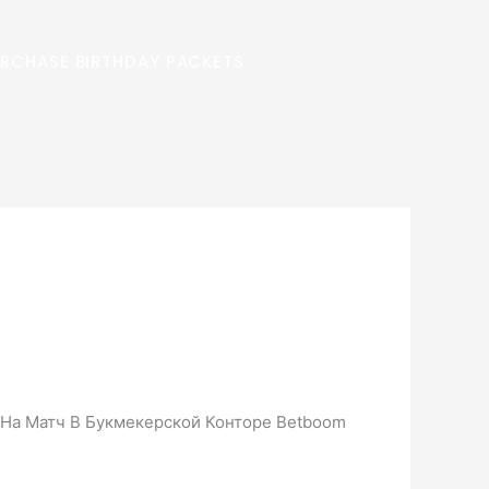
RCHASE BIRTHDAY PACKETS
 На Матч В Букмекерской Конторе Betboom