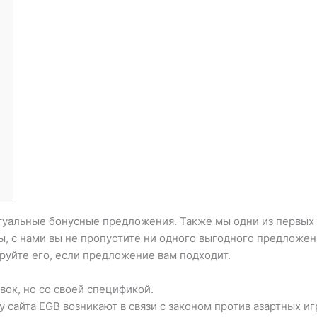
туальные бонусные предложения. Также мы одни из первых
ы, с нами вы не пропустите ни одного выгодного предложен
ируйте его, если предложение вам подходит.
вок, но со своей спецификой.
 сайта EGB возникают в связи с законом против азартных иг