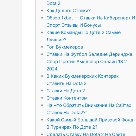
Dota 2
Как Делать Ставки?
Обзор 1xbet — Ставки На Киберспорт И
Спорт Отзывы И Бонусы
Какие Команды По Доте 2 Самые
Лучшие?
Топ Букмекеров
Ставки На Футбол Беледие Дериндже
Спор Против Амедспор Онлайн 18 2
2024
В Каких Букмекерских Конторах
Ставить На Dota 2
Ставки На Дота 2
Ставки Контентом
На Что Обратить Внимание На Сайтах
Ставок На Dota2?”
Какой Самый Большой Призовой Фонд
В Турнирах По Доте 2?
Сделать Ставку На Dota 2 На Сайте