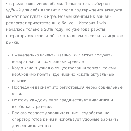
чтырьмя разными сособами. Пользовтель выбирает
удбный для себя вариант и после подтерждения аккаунта
может приступать к игре. Новым клентам БК ван вин
редлагает приветственные бонусы. История 1 win
началась только в 2018 году, но уже года работы
оператору хватило, чтобы стать одним из сильных игроков
рынка.
Еженедельно клиенты казино 1Win могут получать
возврат части проигранных средств.
Когда клиент узнал о существовании зеркал, то ему
необходимо понять, где именно искать актуальные
ссылки.
Последний вариант это регистрация через социальные
сети.
Поэтому каждому пари предшествует аналитика и
вырботка стратегии.
Все это создает дополнительные неудобства, но
оператор готов к ним и использует удобные варианты
для своих клиентов.