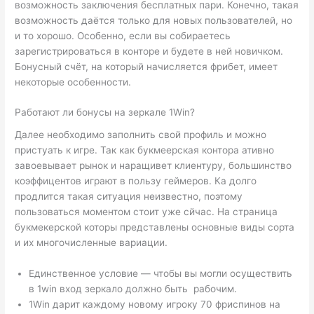
возможность заключения бесплатных пари. Конечно, такая
возможность даётся только для новых пользователей, но
и то хорошо. Особенно, если вы собираетесь
зарегистрироваться в конторе и будете в ней новичком.
Бонусный счёт, на который начисляется фрибет, имеет
некоторые особенности.
Работают ли бонусы на зеркале 1Win?
Далее необходимо заполнить свой профиль и можно
пристуать к игре. Так как букмеерская контора ативно
завоевывает рынок и наращивет клиентуру, большинство
коэффицентов играют в пользу геймеров. Ка долго
продлится такая ситуация неизвестно, поэтому
пользоваться моментом стоит уже сйчас. На страница
букмекерской которы представлены основные виды сорта
и их многочисленные вариации.
Единственное условие — чтобы вы могли осуществить
в 1win вход зеркало должно быть рабочим.
1Win дарит каждому новому игроку 70 фриспинов на