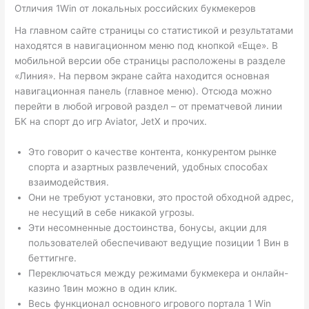
Отличия 1Win от локальных российских букмекеров
На главном сайте страницы со статистикой и результатами
находятся в навигационном меню под кнопкой «Еще». В
мобильной версии обе страницы расположены в разделе
«Линия». На первом экране сайта находится основная
навигационная панель (главное меню). Отсюда можно
перейти в любой игровой раздел – от прематчевой линии
БК на спорт до игр Aviator, JetX и прочих.
Это говорит о качестве контента, конкурентом рынке
спорта и азартных развлечений, удобных способах
взаимодействия.
Они не требуют установки, это простой обходной адрес,
не несущий в себе никакой угрозы.
Эти несомненные достоинства, бонусы, акции для
пользователей обеспечивают ведущие позиции 1 Вин в
беттигнге.
Переключаться между режимами букмекера и онлайн-
казино 1вин можно в один клик.
Весь функционал основного игрового портала 1 Win