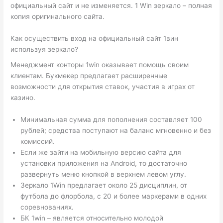
официальный сайт и не изменяется. 1 Win зеркало – полная
копия оригинального сайта.
Как осуществить вход на официальный сайт 1вин
используя зеркало?
Менеджмент конторы 1win оказывает помощь своим
клиентам. Букмекер предлагает расширенные
возможности для открытия ставок, участия в играх от
казино.
Минимальная сумма для пополнения составляет 100
рублей; средства поступают на баланс мгновенно и без
комиссий.
Если же зайти на мобильную версию сайта для
установки приложения на Android, то достаточно
развернуть меню кнопкой в верхнем левом углу.
Зеркало 1Win предлагает около 25 дисциплин, от
футбола до флорбола, с 20 и более маркерами в одних
соревнованиях.
БК 1win – является относительно молодой