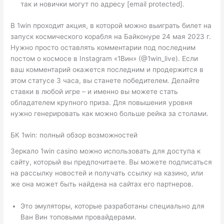
так и новички могут по адресу [email protected].
В 1win проходит акция, в которой можно выиграть билет на
запуск космического корабля на Байконуре 24 мая 2023 г.
Нужно просто оставлять комментарии под последним
постом о космосе в Instagram «1Вин» (@1win_live). Если
ваш комментарий окажется последним и продержится в
этом статусе 3 часа, вы станете победителем. Делайте
ставки в любой игре – и именно вы можете стать
обладателем крупного приза. Для повышения уровня
нужно генерировать как можно больше рейка за столами.
БК 1win: полный обзор возможностей
Зеркало 1win casino можно использовать для доступа к
сайту, который вы предпочитаете. Вы можете подписаться
на рассылку новостей и получать ссылку на казино, или
же она может быть найдена на сайтах его партнеров.
Это эмуляторы, которые разработаны специально для
Ван Вин топовыми провайдерами.