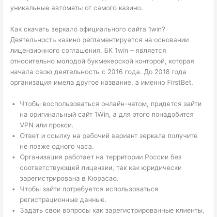
уникальные автоматы от самого казино.
Как скачать зеркало официального сайта 1win?
Деятельность казино регламентируется на основании
лицензионного соглашения. БК 1win – является
относительно молодой букмекерской конторой, которая
начала свою деятельность с 2016 года. До 2018 года
организация имела другое название, а именно FirstBet.
Чтобы воспользоваться онлайн-чатом, придется зайти
на оригинальный сайт 1Win, а для этого понадобится
VPN или прокси.
Ответ и ссылку на рабочий вариант зеркала получите
не позже одного часа.
Организация работает на территории России без
соответствующей лицензии, так как юридически
зарегистрирована в Кюрасао.
Чтобы зайти потребуется использоваться
регистрационные данные.
Задать свои вопросы как зарегистрированные клиенты,