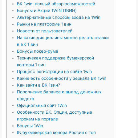
БК 1win: полный обзор возможностей
Бонусы и Акции 1WIN (1ВИН)
Альтернативные способы входа на 1Win
Рынки на платформе 1 вин
Новости от пользователей
На какие дисциплины можно делать ставки
в БК 1 вин
Бонусы покер-рума
Техничекая поддержка бумекерской
конторы 1 вин
Процесс регистрации на сайте 1win
Какие есть особенности у зеркала БК 1win
Как зайти в БК 1вин?
Пополнение баланса и вывод денежных
средств
Официальный сайт 1Win
Особенности БК. Опции, доступные
игрокам на портале
Бонусы 1Win
IN букмекерская конора России с топ