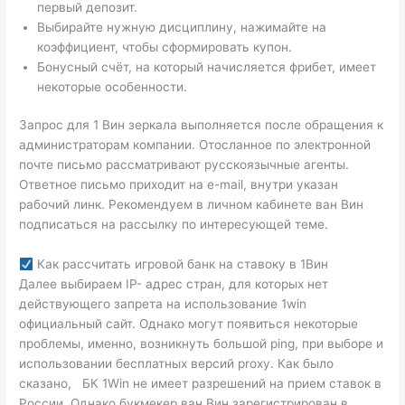
первый депозит.
Выбирайте нужную дисциплину, нажимайте на
коэффициент, чтобы сформировать купон.
Бонусный счёт, на который начисляется фрибет, имеет
некоторые особенности.
Запрос для 1 Вин зеркала выполняется после обращения к
администраторам компании. Отосланное по электронной
почте письмо рассматривают русскоязычные агенты.
Ответное письмо приходит на e-mail, внутри указан
рабочий линк. Рекомендуем в личном кабинете ван Вин
подписаться на рассылку по интересующей теме.
Как рассчитать игровой банк на ставоку в 1Вин
Далее выбираем IP- адрес стран, для которых нет
действующего запрета на использование 1win
официальный сайт. Однако могут появиться некоторые
проблемы, именно, возникнуть большой ping, при выборе и
использовании бесплатных версий proxy. Как было
сказано, БК 1Win не имеет разрешений на прием ставок в
России. Однако букмекер ван Вин зарегистрирован в