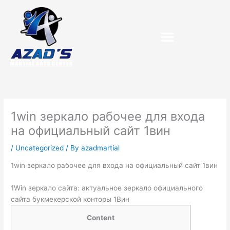
Skip
to
content
1win зеркало рабочее для входа
на официальный сайт 1вин
/
Uncategorized
/ By
azadmartial
1win зеркало рабочее для входа на официальный сайт 1вин
1Win зеркало сайта: актуальное зеркало официального
сайта букмекерской конторы 1Вин
Content