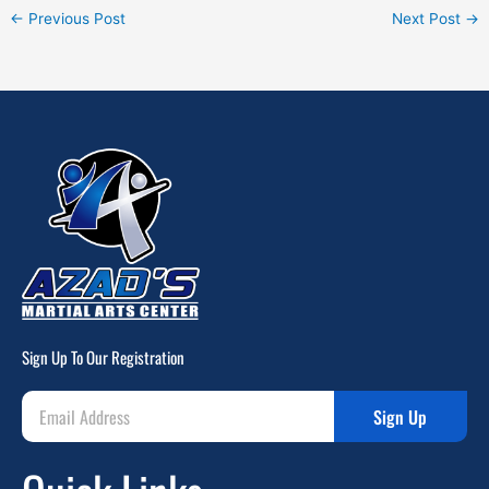
←
Previous Post
Next Post
→
Sign Up To Our Registration
Sign Up