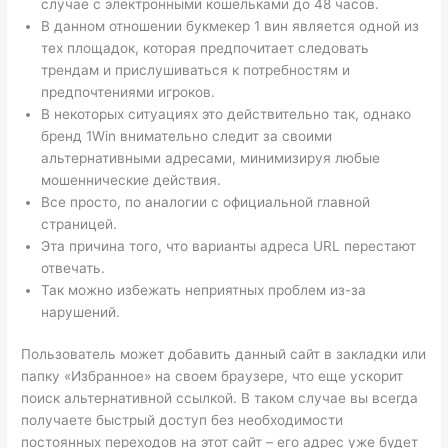
случае с электронными кошельками до 48 часов.
В данном отношении букмекер 1 вин является одной из
тех площадок, которая предпочитает следовать
трендам и прислушиваться к потребностям и
предпочтениями игроков.
В некоторых ситуациях это действительно так, однако
бренд 1Win внимательно следит за своими
альтернативными адресами, минимизируя любые
мошеннические действия.
Все просто, по аналогии с официальной главной
страницей.
Эта причина того, что варианты адреса URL перестают
отвечать.
Так можно избежать неприятных проблем из-за
нарушений.
Пользователь может добавить данный сайт в закладки или
папку «Избранное» на своем браузере, что еще ускорит
поиск альтернативной ссылкой. В таком случае вы всегда
получаете быстрый доступ без необходимости
постоянных переходов на этот сайт – его адрес уже будет