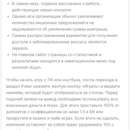
В самом низу, подвале рассказано о работе,
действующих мерах контроля.
Однако все организации обычно увеличивают
количество акционных предложений и не
задумываются об увеличении суммы выигрыша.
Самым распространенным вариантом для получения
доступа к заблокированному ресурсу является
зеркало.
На главном сайте страницы со статистикой и
результатами находятся в навигационном меню под
кнопкой «Еще».
Чтобы начать игру с ПК или ноутбука, после перехода в
раздел Poker нажмите желтую кнопку «Играть» и введите
никнейм, который будет отображаться за столом. Перед
подачей заявки на вывод необходимо использовать все
внесенные деньги в играх. Для этого проставьте 100% от
депозитов с коэффициентом не ниже 1.3 в БК или
прокрутите в казино и лайв-играх. Если этого не сделать,
компания оставляет за собой право удерживать 15% с