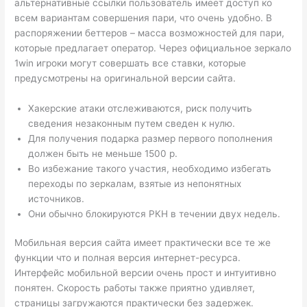
альтернативные ссылки пользователь имеет доступ ко
всем вариантам совершения пари, что очень удобно. В
распоряжении беттеров – масса возможностей для пари,
которые предлагает оператор. Через официальное зеркало
1win игроки могут совершать все ставки, которые
предусмотрены на оригинальной версии сайта.
Хакерские атаки отслеживаются, риск получить
сведения незаконным путем сведен к нулю.
Для получения подарка размер первого пополнения
должен быть не меньше 1500 р.
Во избежание такого участия, необходимо избегать
переходы по зеркалам, взятые из непонятных
источников.
Они обычно блокируются РКН в течении двух недель.
Мобильная версия сайта имеет практически все те же
функции что и полная версия интернет-ресурса.
Интерфейс мобильной версии очень прост и интуитивно
понятен. Скорость работы также приятно удивляет,
страницы загружаются практически без задержек.