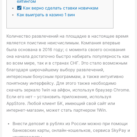
ейтингом
Как верно сделать ставки новичкам
Как выиграть в казино 1 вин
Количество развлечений на площадке в настоящее время
является поистине неисчислимым. Компания впервые
была основана в 2016 году; с момента своего основания
она начала достаточно быстро набирать популярность как
во всем мире, так и в странах СНГ. Это стало возможным
благодаря широчайшему выбору развлечений,
интересным бонусным программам, а также интуитивно
понятному интерфейсу. Для этого также необходимо
скачать зеркало 1win на айфон, используя браузер Chrome.
Если его нет – установить приложение, используя
AppStore. Любой клиент БК, имеющий свой сайт или
интернет-магазин, может стать партнером 1Win.
Внести депозит в рублях из России можно при помощи
банковских карты, онлайн-кошельков, сервиса SkyPay и
криптовалюты.