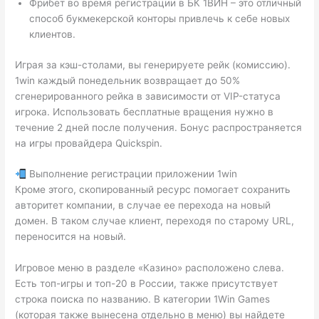
Фрибет во время регистрации в БК 1ВИН – это отличный
способ букмекерской конторы привлечь к себе новых
клиентов.
Играя за кэш-столами, вы генерируете рейк (комиссию).
1win каждый понедельник возвращает до 50%
сгенерированного рейка в зависимости от VIP-статуса
игрока. Использовать бесплатные вращения нужно в
течение 2 дней после получения. Бонус распространяется
на игры провайдера Quickspin.
Выполнение регистрации приложении 1win
Кроме этого, скопированный ресурс помогает сохранить
авторитет компании, в случае ее перехода на новый
домен. В таком случае клиент, переходя по старому URL,
переносится на новый.
Игровое меню в разделе «Казино» расположено слева.
Есть топ-игры и топ-20 в России, также присутствует
строка поиска по названию. В категории 1Win Games
(которая также вынесена отдельно в меню) вы найдете