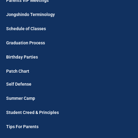
Parents VIP Meetings
Jongshindo Terminology
Schedule of Classes
Graduation Process
Birthday Parties
Patch Chart
Self Defense
Summer Camp
Student Creed & Principles
Tips For Parents