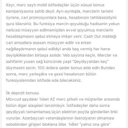
Xeyr, mərc saytı mobil istifadəçilər üçün xüsusi bonus
kampaniyasına sahib deyil. Ayrı-ayrılıqda, mərclərin tarixini
öyrənə, cari promosyonlara baxa, hesabınızın təhlükəsizliyini
qura bilərsiniz. Bu funksiya mərcin qoyulduğu hadisənin yekun
nəticəsi müəyyən edilməmişdən əvvəl qoyulmuş mərclərin
hesablaşmasını qəbul etməyə imkan verir. Cash Out məbləği
cari əmsallara əsasən müəyyən edilir və erkən
nağdlaşdırmanın qəbul edildiyi anda baş vermiş hər hansı
dəyişikliklərdən birbaşa asılıdır. Veb saytına keçin, Mərclər və
səhifənin yuxarı sağ küncündə yaşıl “Qeydiyyatdan keç”
düyməsini secin. 100 dollara qədər bonus əldə edin Bundan
sonra, mərc yerləşdirə və şəxsi hesabınızın bütün
funksiyalarından istifadə edə biləcəksiniz.
İlk depozit bonusu
Mövcud qaydalar 1xbet AZ mərc şirkəti və müştərilər arasında
bütün digər əlaqələri tənzimləyir. İstifadəçilər daha sonra
qeydiyyatı tamamlamaq üçün elektron poçtla göndərilən linki
vururlar. Azərbaycan vətəndaşlarının lisenziyanın olmaması
səbəbindən girişləri bloklana bilər. 1xBet “yalnız ona görə”