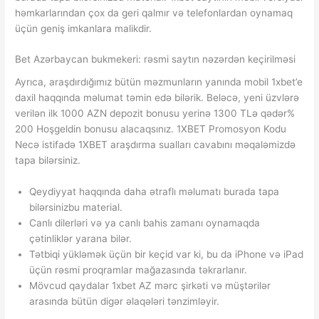
həmkarlarından çox da geri qalmır və telefonlardan oynamaq
üçün geniş imkanlara malikdir.
Bet Azərbaycan bukmekeri: rəsmi saytın nəzərdən keçirilməsi
Ayrıca, araşdırdığımız bütün məzmunların yanında mobil 1xbet’e
daxil haqqında məlumat təmin edə bilərik. Beləcə, yeni üzvlərə
verilən ilk 1000 AZN depozit bonusu yerinə 1300 TLə qədər%
200 Hoşgeldin bonusu alacaqsınız. 1XBET Promosyon Kodu
Necə istifadə 1XBET araşdırma sualları cavabını məqaləmizdə
tapa bilərsiniz.
Qeydiyyat haqqında daha ətraflı məlumatı burada tapa
bilərsinizbu material.
Canlı dilerləri və ya canlı bahis zamanı oynamaqda
çətinliklər yarana bilər.
Tətbiqi yükləmək üçün bir keçid var ki, bu da iPhone və iPad
üçün rəsmi proqramlar mağazasında təkrarlanır.
Mövcud qaydalar 1xbet AZ mərc şirkəti və müştərilər
arasında bütün digər əlaqələri tənzimləyir.