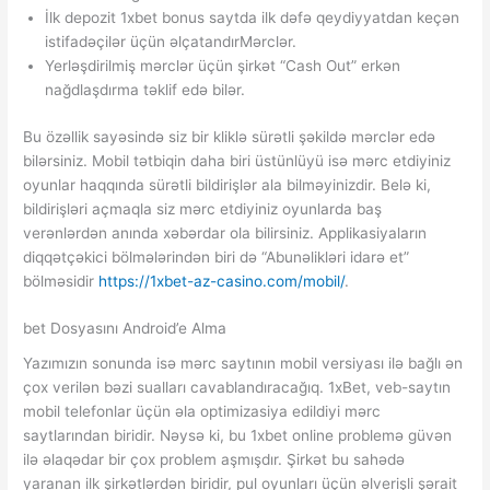
İlk depozit 1xbet bonus saytda ilk dəfə qeydiyyatdan keçən
istifadəçilər üçün əlçatandırMərclər.
Yerləşdirilmiş mərclər üçün şirkət “Cash Out” erkən
nağdlaşdırma təklif edə bilər.
Bu özəllik sayəsində siz bir kliklə sürətli şəkildə mərclər edə
bilərsiniz. Mobil tətbiqin daha biri üstünlüyü isə mərc etdiyiniz
oyunlar haqqında sürətli bildirişlər ala bilməyinizdir. Belə ki,
bildirişləri açmaqla siz mərc etdiyiniz oyunlarda baş
verənlərdən anında xəbərdar ola bilirsiniz. Applikasiyaların
diqqətçəkici bölmələrindən biri də “Abunəlikləri idarə et”
bölməsidir
https://1xbet-az-casino.com/mobil/
.
bet Dosyasını Android’e Alma
Yazımızın sonunda isə mərc saytının mobil versiyası ilə bağlı ən
çox verilən bəzi sualları cavablandıracağıq. 1xBet, veb-saytın
mobil telefonlar üçün əla optimizasiya edildiyi mərc
saytlarından biridir. Nəysə ki, bu 1xbet online problemə güvən
ilə əlaqədar bir çox problem aşmışdır. Şirkət bu sahədə
yaranan ilk şirkətlərdən biridir, pul oyunları üçün əlverişli şərait