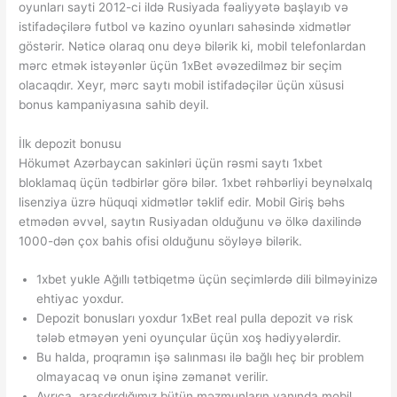
oyunları sayti 2012-ci ildə Rusiyada fəaliyyətə başlayıb və
istifadəçilərə futbol və kazino oyunları sahəsində xidmətlər
göstərir. Nəticə olaraq onu deyə bilərik ki, mobil telefonlardan
mərc etmək istəyənlər üçün 1xBet əvəzedilməz bir seçim
olacaqdır. Xeyr, mərc saytı mobil istifadəçilər üçün xüsusi
bonus kampaniyasına sahib deyil.
İlk depozit bonusu
Hökumət Azərbaycan sakinləri üçün rəsmi saytı 1xbet
bloklamaq üçün tədbirlər görə bilər. 1xbet rəhbərliyi beynəlxalq
lisenziya üzrə hüquqi xidmətlər təklif edir. Mobil Giriş bəhs
etmədən əvvəl, saytın Rusiyadan olduğunu və ölkə daxilində
1000-dən çox bahis ofisi olduğunu söyləyə bilərik.
1xbet yukle Ağıllı tətbiqetmə üçün seçimlərdə dili bilməyinizə
ehtiyac yoxdur.
Depozit bonusları yoxdur 1xBet real pulla depozit və risk
tələb etməyən yeni oyunçular üçün xoş hədiyyələrdir.
Bu halda, proqramın işə salınması ilə bağlı heç bir problem
olmayacaq və onun işinə zəmanət verilir.
Ayrıca, araşdırdığımız bütün məzmunların yanında mobil