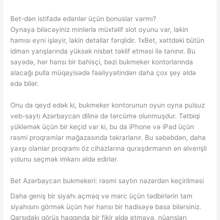
Bet-dən istifadə edənlər üçün bonuslar varmı?
Oynaya biləcəyiniz minlərlə müxtəlif slot oyunu var, lakin
hamısı eyni işləyir, lakin detallar fərqlidir. 1xBet, xəttdəki bütün
idman yarışlarında yüksək nisbət təklif etməsi ilə tanınır. Bu
sayədə, hər hansı bir bahisçi, bəzi bukmeker kontorlarında
alacağı pulla müqayisədə fəaliyyətindən daha çox şey əldə
edə bilər.
Onu da qeyd edək ki, bukmeker kontorunun oyun oyna pulsuz
veb-saytı Azərbaycan dilinə də tərcümə olunmuşdur. Tətbiqi
yükləmək üçün bir keçid var ki, bu da iPhone və iPad üçün
rəsmi proqramlar mağazasında təkrarlanır. Bu səbəbdən, daha
yaxşı olanlar proqramı öz cihazlarına quraşdırmanın ən əlverişli
yolunu seçmək imkanı əldə edirlər.
Bet Azərbaycan bukmekeri: rəsmi saytın nəzərdən keçirilməsi
Daha geniş bir siyahı açmaq və mərc üçün tədbirlərin tam
siyahısını görmək üçün hər hansı bir hadisəyə basa bilərsiniz.
Qarşıdakı görüş haqqında bir fikir əldə etməyə, nüansları