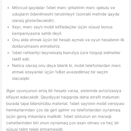
Mövcud qaydalar 1xbet mərc şirkətinin mərc qəbulu və
uduşların ödənilməsini tənzimləyir (sonraki mətndə qayda
olaraq göstəriləcəkdir).
Xeyr, mərc saytı mobil istifadəçilər üçün xüsusi bonus
kampaniyasına sahib deyil.
Onu əldə etmək üçün bir hesab açmalı və oyun hesabının ilk
doldurulmasını etməlisiniz.
1xbet rəhbərliyi beynəlxalq lisenziya üzrə hüquqi xidmətlər
təklif edir.
Nəticə olaraq onu deyə bilərik ki, mobil telefonlardan mərc
etmək istəyənlər üçün 1xBet əvəzedilməz bir seçim
olacaqdır.
Əgər oyunçunun artıq bir hesabı varsa, sistemdə avtorizasiya
kifayət edəcəkdir. Qeydiyyat haqqında daha ətraflı məlumatı
burada tapa bilərsinizbu material. 1xbet saytının mobil versiyası
həmkarlarından çox da geri qalmır və telefonlardan oynamaq
üçün geniş imkanlara malikdir. 1xbet slotunun ən maraqlı
cəhətlərindən biri onun oynamaq çox asan olması və heç bir
xüsusi təlim tələb etməməsidir.