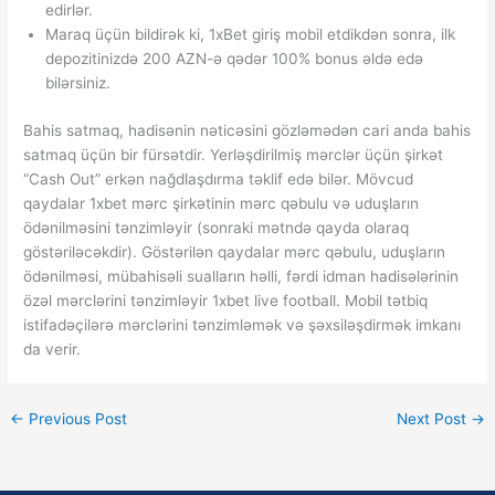
edirlər.
Maraq üçün bildirək ki, 1xBet giriş mobil etdikdən sonra, ilk
depozitinizdə 200 AZN-ə qədər 100% bonus əldə edə
bilərsiniz.
Bahis satmaq, hadisənin nəticəsini gözləmədən cari anda bahis
satmaq üçün bir fürsətdir. Yerləşdirilmiş mərclər üçün şirkət
“Cash Out” erkən nağdlaşdırma təklif edə bilər. Mövcud
qaydalar 1xbet mərc şirkətinin mərc qəbulu və uduşların
ödənilməsini tənzimləyir (sonraki mətndə qayda olaraq
göstəriləcəkdir). Göstərilən qaydalar mərc qəbulu, uduşların
ödənilməsi, mübahisəli sualların həlli, fərdi idman hadisələrinin
özəl mərclərini tənzimləyir 1xbet live football. Mobil tətbiq
istifadəçilərə mərclərini tənzimləmək və şəxsiləşdirmək imkanı
da verir.
←
Previous Post
Next Post
→