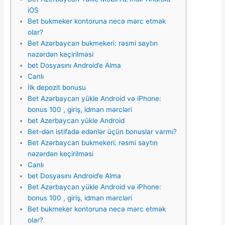
iOS
Bet bukmeker kontoruna necə mərc etmək
olar?
Bet Azərbaycan bukmekeri: rəsmi saytın
nəzərdən keçirilməsi
bet Dosyasını Android’e Alma
Canlı
İlk depozit bonusu
Bet Azərbaycan yükle Android və iPhone:
bonus 100 , giriş, idman mərcləri
bet Azerbaycan yükle Android
Bet-dən istifadə edənlər üçün bonuslar varmı?
Bet Azərbaycan bukmekeri: rəsmi saytın
nəzərdən keçirilməsi
Canlı
bet Dosyasını Android’e Alma
Bet Azərbaycan yükle Android və iPhone:
bonus 100 , giriş, idman mərcləri
Bet bukmeker kontoruna necə mərc etmək
olar?