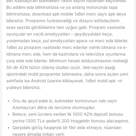
Bet Azərbaycan bukmekeri: rəsmi saytın nəzərdən keçirilməsi
Bu addımı edə bilmirsinizsə və ya axtarış motorunda tapa
bilmirsinizsə, download apk mobile 1xBet mərc saytı apk deyə
bilərsiniz. Proqramın funksionallığı və dizaynı istifadəçilərin
əsas saytda gördüklərinə tam uyğun gəlir. Proqram vasitəsilə
oyunçular ən vacib əməliyyatları – qeydiyyatdan keçə,
yoxlamadan keçə, pul əməliyyatları apara və mərc edə bilərlər.
1xBet az proqramı vasitəsilə mərc edənlər nəinki idmana və e-
idmana mərc edə, həm də kazinolara və televiziya oyunlarına
çıxış əldə edə bilərlər. Minimum hesab doldurulmasının məbləği
50-dir AZN bütün ödəniş üsulları üçün. Veb-saytın aşağı
qismindəki mobil proqramlar bölməsinə, daha sonra açılan yeni
səhifədə isə Android üzərinə klikləyərək, 1xBet mobil apk -ni
yukleye bilərsiniz.
Onu da qeyd edək ki, bukmeker kontorunun veb-saytı
Azərbaycan dilinə də tərcümə olunmuşdur.
Beləcə, yeni üzvlərə verilən ilk 1000 AZN depozit bonusu
yerinə 1300 TLə qədər% 200 Hoşgeldin bonusu alacaqsınız.
Qarşıdakı görüş haqqında bir fikir əldə etməyə, nüansları
nəzərə almağa imkan verir.