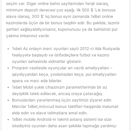
seçim var. Digər online bahis saytlarından fərqli olaraq,
minimum depozit dərəcəsi çox aşağı. Ilk 500 $ ‘Lık bonusa
əlavə olaraq, 300 $’ lıq bonus eyni zamanda 1xBet online
kazinolarda üçün də bir bonus təqdim edir. Bu şəkildə, lazımlı
şərtləri sağlayabiliyorsanız, kuponunuzu ya da bahisinizi pul
çəkmə imkanınız vardır.
1xbet Az onlayn mərc oyunları sayti 2012-ci ildə Rusiyada
fəaliyyətə başlayıb və istifadəçilərə futbol və kazino
oyunları sahəsində xidmətlər göstərir.
Proqram vasitəsilə oyunçular ən vacib əməliyyatları –
qeydiyyatdan keçə, yoxlamadan keçə, pul əməliyyatları
apara və mərc edə bilərlər.
1xbet Mobil yukle cihazınızın parametrlərində bir az
dəyişiklik tələb ediləcək, ancaq oraya çatacağıq.
Bonuslardan yararlanmaq üçün saytimizi ziyarət edin
Mərclər 1xBet,mövcud bonus təklifləri haqqında məlumat
əldə edin və əlavə təlimatlara əməl edin.
1xBet mobile Android-in təkmil axtarış sistemi isə sizə
istədiyiniz oyunları daha asan şəkildə tapmağa yardımçı