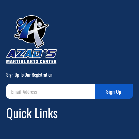
Sign Up To Our Registration
Sign Up
Quick Links