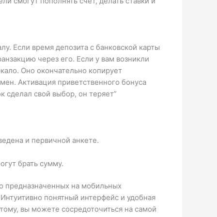
ли смогут пополнять счёт, делать ставки и
у. Если время депозита с банковской карты
нзакцию через его. Если у вам возникли
ркало. Оно окончательно копирует
имен. Активация приветственного бонуса
к сделал свой выбор, он теряет”
едена и первичной анкете.
огут брать сумму.
во предназначенных на мобильных
 Интуитивно понятный интерфейс и удобная
этому, вы можете сосредоточиться на самой