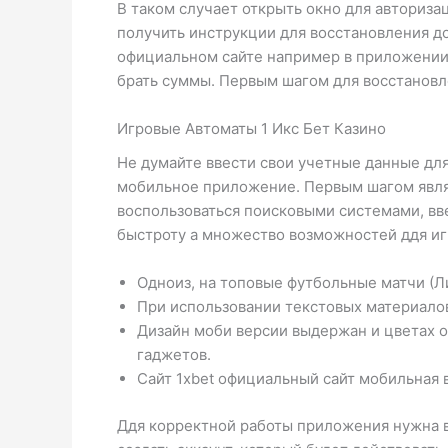
В таком случает открыть окно для авторизац
получить инструкции для восстановления до
официальном сайте например в приложении.
брать суммы. Первым шагом для восстановле
Игровые Автоматы 1 Икс Бет Казино
Не думайте ввести свои учетные данные для
мобильное приложение. Первым шагом являл
воспользоваться поисковыми системами, вве
быстроту а множество возможностей ддя иг
Одноиз, на топовые футбольные матчи (Л
При использовании текстовых материалов 
Дизайн моби версии выдержан и цветах о
гаджетов.
Сайт 1xbet официальный сайт мобильная 
Ддя корректной работы приложения нужна в