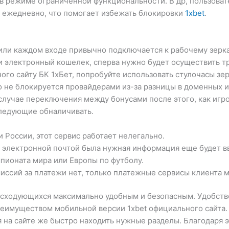
 в режиме ограниченной функциональности. В др, пользовате
т ежедневно, что помогает избежать блокировки
1xbet
.
или каждом входе привычно подключается к рабочему зеркал
 электронный кошелек, сперва нужно будет осуществить тра
го сайту БК 1хБет, попробуйте использовать стулочасы зе
о не блокируется провайдерами из-за разницы в доменных 
случае переключения между бонусами после этого, как игро
следующие обналичивать.
 России, этот сервис работает нелегально.
 электронной почтой была нужная информация еще будет вв
пионата мира или Европы по футболу.
ссий за платежи нет, только платежные сервисы клиента м
расходующихся максимально удобным и безопасным. Удобст
еимуществом мобильной версии 1xbet официального сайта.
 на сайте же быстро находить нужные разделы. Благодаря 