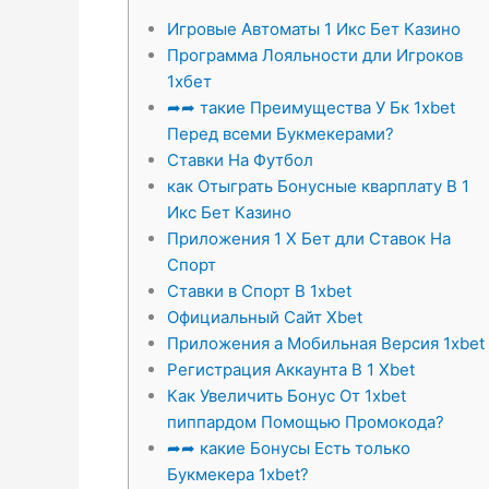
Игровые Автоматы 1 Икс Бет Казино
Программа Лояльности дли Игроков
1хбет
➦➦ такие Преимущества У Бк 1xbet
Перед всеми Букмекерами?
Ставки На Футбол
как Отыграть Бонусные кварплату В 1
Икс Бет Казино
Приложения 1 Х Бет дли Ставок На
Спорт
Ставки в Спорт В 1xbet
Официальный Сайт Xbet
Приложения а Мобильная Версия 1xbet
Регистрация Аккаунта В 1 Xbet
Как Увеличить Бонус От 1xbet
пиппардом Помощью Промокода?
➦➦ какие Бонусы Есть только
Букмекера 1xbet?