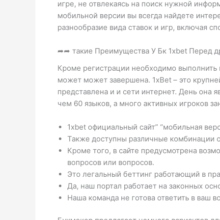
игре, не отвлекаясь на поиск нужной инфор
мобильной версии вы всегда найдете интер
разнообразие вида ставок и игр, включая сп
➦➦ такие Преимущества У Бк 1xbet Перед 
Кроме регистрации необходимо выполнить в
может может завершена. 1xBet – это крупней
представлена и и сети интернет. День она 
чем 60 языков, а много активных игроков за
1xbet официальный сайт” “мобильная вер
Также доступны различные комбинации од
Кроме того, в сайте предусмотрена возм
вопросов или вопросов.
Это легальный беттинг работающий в пр
Да, наш портал работает на законных ос
Наша команда не готова ответить в ваш в