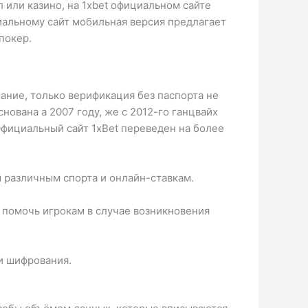
 или казино, на 1xbet официальном сайте
иальному сайт мобильная версия предлагает
покер.
ние, только верификация без паспорта не
нована а 2007 году, же с 2012-го ганцвайх
Официальный сайт 1xBet переведен на более
 различным спорта и онлайн-ставкам.
а помочь игрокам в случае возникновения
и шифрования.