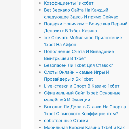
Коэффициенты 1иксбет
Bet Зеркало Сайта На Каждый
следующее Здесь И прямо Сейчас
Подарки Новичкам – Бонус «на Первый
Депозит» В 1хбет Казино
же Скачать Мобильное Приложение
1xbet На Айфон
Пополнение Счета И Выведение
Выигрышей В 1хбет
Безопасен Ли 1xbet Для Ставок?
Слоты Онлайн – самые Игры И
Провайдеры У Бк 1xbet
Live-ставки и Спорт В Казино 1хбет
Официальный Сайт 1xbet: Основные
малейшей И Функции
Выгодно Ли Делать Ставки На Спорт а
1xbet С высокого Коэффициентом?
собственные Ставки
Мобильная Версия Казино 1xbet и Как