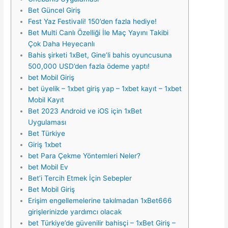
Bet Güncel Giriş
Fest Yaz Festivali! 150’den fazla hediye!
Bet Multi Canlı Özelliği İle Maç Yayını Takibi
Çok Daha Heyecanlı
Bahis şirketi 1xBet, Gine’li bahis oyuncusuna
500,000 USD’den fazla ödeme yaptı!
bet Mobil Giriş
bet üyelik – 1xbet giriş yap – 1xbet kayıt – 1xbet
Mobil Kayıt
Bet 2023 Android ve iOS için 1xBet
Uygulaması
Bet Türkiye
Giriş 1xbet
bet Para Çekme Yöntemleri Neler?
bet Mobil Ev
Bet’i Tercih Etmek İçin Sebepler
Bet Mobil Giriş
Erişim engellemelerine takılmadan 1xBet666
girişlerinizde yardımcı olacak
bet Türkiye’de güvenilir bahisçi – 1xBet Giriş –