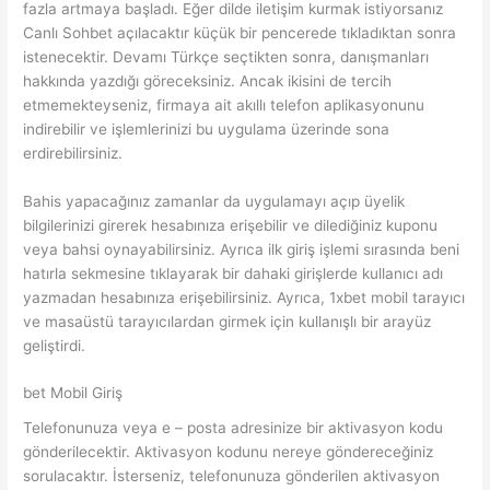
fazla artmaya başladı. Eğer dilde iletişim kurmak istiyorsanız
Canlı Sohbet açılacaktır küçük bir pencerede tıkladıktan sonra
istenecektir. Devamı Türkçe seçtikten sonra, danışmanları
hakkında yazdığı göreceksiniz. Ancak ikisini de tercih
etmemekteyseniz, firmaya ait akıllı telefon aplikasyonunu
indirebilir ve işlemlerinizi bu uygulama üzerinde sona
erdirebilirsiniz.
Bahis yapacağınız zamanlar da uygulamayı açıp üyelik
bilgilerinizi girerek hesabınıza erişebilir ve dilediğiniz kuponu
veya bahsi oynayabilirsiniz. Ayrıca ilk giriş işlemi sırasında beni
hatırla sekmesine tıklayarak bir dahaki girişlerde kullanıcı adı
yazmadan hesabınıza erişebilirsiniz. Ayrıca, 1xbet mobil tarayıcı
ve masaüstü tarayıcılardan girmek için kullanışlı bir arayüz
geliştirdi.
bet Mobil Giriş
Telefonunuza veya e – posta adresinize bir aktivasyon kodu
gönderilecektir. Aktivasyon kodunu nereye göndereceğiniz
sorulacaktır. İsterseniz, telefonunuza gönderilen aktivasyon