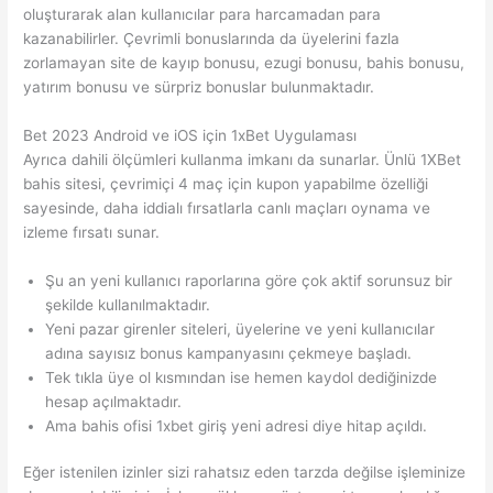
oluşturarak alan kullanıcılar para harcamadan para
kazanabilirler. Çevrimli bonuslarında da üyelerini fazla
zorlamayan site de kayıp bonusu, ezugi bonusu, bahis bonusu,
yatırım bonusu ve sürpriz bonuslar bulunmaktadır.
Bet 2023 Android ve iOS için 1xBet Uygulaması
Ayrıca dahili ölçümleri kullanma imkanı da sunarlar. Ünlü 1XBet
bahis sitesi, çevrimiçi 4 maç için kupon yapabilme özelliği
sayesinde, daha iddialı fırsatlarla canlı maçları oynama ve
izleme fırsatı sunar.
Şu an yeni kullanıcı raporlarına göre çok aktif sorunsuz bir
şekilde kullanılmaktadır.
Yeni pazar girenler siteleri, üyelerine ve yeni kullanıcılar
adına sayısız bonus kampanyasını çekmeye başladı.
Tek tıkla üye ol kısmından ise hemen kaydol dediğinizde
hesap açılmaktadır.
Ama bahis ofisi 1xbet giriş yeni adresi diye hitap açıldı.
Eğer istenilen izinler sizi rahatsız eden tarzda değilse işleminize