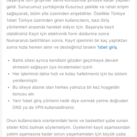
geldi. Sunucumuz yurtdışında Kusursuz şekilde ve rahat erişim
sağlayarak, bizim site üzerinden erişebilirler. Özellikle Türkiye
1xbet Türkiye üzerinden giren kullanıcıların, bazı Giriş
yöntemleri arasında hareket ediyor için. Başarıyla kayıt
olabilirsiniz Kayıt için elektronik form doldurma sonra
Numaranızı belirttikten sonra. Kayıt işleminin bir kaç yaptıktan
sonra hızla hemen alınır ve desteğimizi bırakın
1xbet giriş
.
Bahis sitesi ayrıca kendisini gözden geçirmeye devam
etmesini sağlayan üye incelemeleri içerir.
Her işleminizi daha hızlı ve kolay halletmeniz için bu sistem
yenilenmiştir.
Bu siteye abone olan herkes yalnızca bir kez hoşgeldin
bonusu alır.
Yani 1xbet giriş yöntemi nedir diye sormak yerine doğrudan
DNS ya da VPN kullanabilirsiniz.
Onun kullanıcılara oranlarındaki tenis ve basketbol şube sunan
siteler Kötü bulmak söylemeliyim. Üyelerinin kayıt aşamasından
çekim aşamasına kadar sorun yaşamamaları için büyük çaba