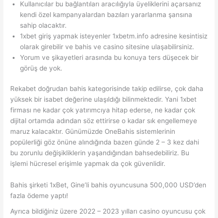
Kullanıcılar bu bağlantıları aracılığıyla üyeliklerini açarsanız
kendi özel kampanyalardan bazıları yararlanma şansına
sahip olacaktır.
1xbet giriş yapmak isteyenler 1xbetm.info adresine kesintisiz
olarak girebilir ve bahis ve casino sitesine ulaşabilirsiniz.
Yorum ve şikayetleri arasında bu konuya ters düşecek bir
görüş de yok.
Rekabet doğrudan bahis kategorisinde takip edilirse, çok daha
yüksek bir isabet değerine ulaşıldığı bilinmektedir. Yani 1xbet
firması ne kadar çok yatırımcıya hitap ederse, ne kadar çok
dijital ortamda adından söz ettirirse o kadar sık engellemeye
maruz kalacaktır. Günümüzde OneBahis sistemlerinin
popülerliği göz önüne alındığında bazen günde 2 – 3 kez dahi
bu zorunlu değişikliklerin yaşandığından bahsedebiliriz. Bu
işlemi hücresel erişimle yapmak da çok güvenlidir.
Bahis şirketi 1xBet, Gine’li bahis oyuncusuna 500,000 USD’den
fazla ödeme yaptı!
Ayrıca bildiğiniz üzere 2022 – 2023 yılları casino oyuncusu çok