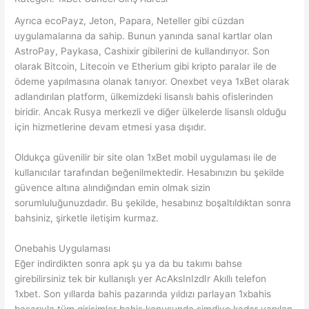
Ayrıca ecoPayz, Jeton, Papara, Neteller gibi cüzdan
uygulamalarına da sahip. Bunun yanında sanal kartlar olan
AstroPay, Paykasa, Cashixir gibilerini de kullandırıyor. Son
olarak Bitcoin, Litecoin ve Etherium gibi kripto paralar ile de
ödeme yapılmasına olanak tanıyor. Onexbet veya 1xBet olarak
adlandırılan platform, ülkemizdeki lisanslı bahis ofislerinden
biridir. Ancak Rusya merkezli ve diğer ülkelerde lisanslı olduğu
için hizmetlerine devam etmesi yasa dışıdır.
Oldukça güvenilir bir site olan 1xBet mobil uygulaması ile de
kullanıcılar tarafından beğenilmektedir. Hesabınızın bu şekilde
güvence altına alındığından emin olmak sizin
sorumluluğunuzdadır. Bu şekilde, hesabınız boşaltıldıktan sonra
bahsiniz, şirketle iletişim kurmaz.
Onebahis Uygulaması
Eğer indirdikten sonra apk şu ya da bu takımı bahse
girebilirsiniz tek bir kullanışlı yer AcAksInIzdIr Akıllı telefon
1xbet. Son yıllarda bahis pazarında yıldızı parlayan 1xbahis
başarıyla tüm girişimler bahis konusunda şimdiye kadar yapılan