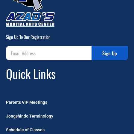
Sign Up To Our Registration
Sign Up
Quick Links
Parents VIP Meetings
Jongshindo Terminology
Schedule of Classes