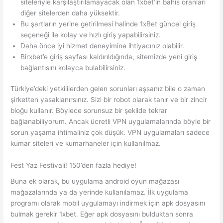
siteleriyle karşılaştırılamayacak olan 1xbet’in bahis oranları
diğer sitelerden daha yüksektir.
Bu şartların yerine getirilmesi halinde 1xBet güncel giriş
seçeneği ile kolay ve hızlı giriş yapabilirsiniz.
Daha önce iyi hizmet deneyimine ihtiyacınız olabilir.
Birxbet’e giriş sayfası kaldırıldığında, sitemizde yeni giriş
bağlantısını kolayca bulabilirsiniz.
Türkiye’deki yetkililerden gelen sorunları aşsanız bile o zaman
şirketten yasaklanırsınız. Sizi bir robot olarak tanır ve bir zincir
bloğu kullanır. Böylece sorunsuz bir şekilde tekrar
bağlanabiliyorum. Ancak ücretli VPN uygulamalarında böyle bir
sorun yaşama ihtimaliniz çok düşük. VPN uygulamaları sadece
kumar siteleri ve kumarhaneler için kullanılmaz.
Fest Yaz Festivali! 150’den fazla hediye!
Buna ek olarak, bu uygulama android oyun mağazası
mağazalarında ya da yerinde kullanılamaz. İlk uygulama
programı olarak mobil uygulamayı indirmek için apk dosyasını
bulmak gerekir 1xbet. Eğer apk dosyasını bulduktan sonra