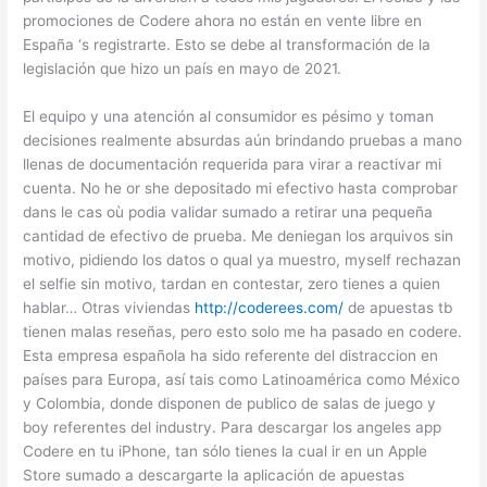
promociones de Codere ahora no están en vente libre en
España ‘s registrarte. Esto se debe al transformación de la
legislación que hizo un país en mayo de 2021.
El equipo y una atención al consumidor es pésimo y toman
decisiones realmente absurdas aún brindando pruebas a mano
llenas de documentación requerida para virar a reactivar mi
cuenta. No he or she depositado mi efectivo hasta comprobar
dans le cas où podia validar sumado a retirar una pequeña
cantidad de efectivo de prueba. Me deniegan los arquivos sin
motivo, pidiendo los datos o qual ya muestro, myself rechazan
el selfie sin motivo, tardan en contestar, zero tienes a quien
hablar… Otras viviendas
http://coderees.com/
de apuestas tb
tienen malas reseñas, pero esto solo me ha pasado en codere.
Esta empresa española ha sido referente del distraccion en
países para Europa, así tais como Latinoamérica como México
y Colombia, donde disponen de publico de salas de juego y
boy referentes del industry. Para descargar los angeles app
Codere en tu iPhone, tan sólo tienes la cual ir en un Apple
Store sumado a descargarte la aplicación de apuestas