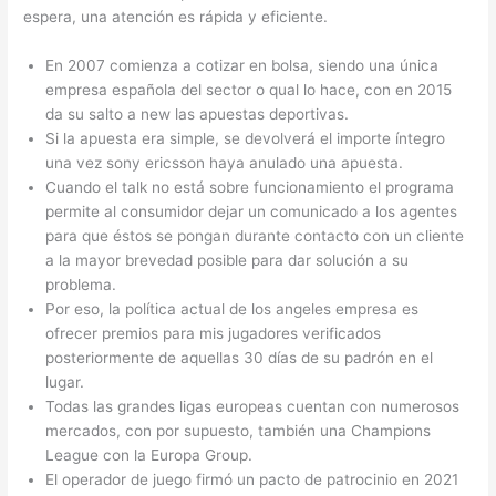
espera, una atención es rápida y eficiente.
En 2007 comienza a cotizar en bolsa, siendo una única
empresa española del sector o qual lo hace, con en 2015
da su salto a new las apuestas deportivas.
Si la apuesta era simple, se devolverá el importe íntegro
una vez sony ericsson haya anulado una apuesta.
Cuando el talk no está sobre funcionamiento el programa
permite al consumidor dejar un comunicado a los agentes
para que éstos se pongan durante contacto con un cliente
a la mayor brevedad posible para dar solución a su
problema.
Por eso, la política actual de los angeles empresa es
ofrecer premios para mis jugadores verificados
posteriormente de aquellas 30 días de su padrón en el
lugar.
Todas las grandes ligas europeas cuentan con numerosos
mercados, con por supuesto, también una Champions
League con la Europa Group.
El operador de juego firmó un pacto de patrocinio en 2021