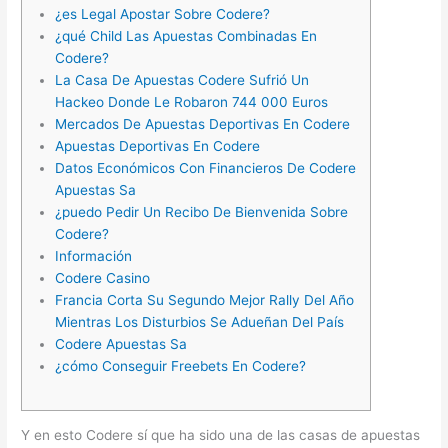
¿es Legal Apostar Sobre Codere?
¿qué Child Las Apuestas Combinadas En
Codere?
La Casa De Apuestas Codere Sufrió Un
Hackeo Donde Le Robaron 744 000 Euros
Mercados De Apuestas Deportivas En Codere
Apuestas Deportivas En Codere
Datos Económicos Con Financieros De Codere
Apuestas Sa
¿puedo Pedir Un Recibo De Bienvenida Sobre
Codere?
Información
Codere Casino
Francia Corta Su Segundo Mejor Rally Del Año
Mientras Los Disturbios Se Adueñan Del País
Codere Apuestas Sa
¿cómo Conseguir Freebets En Codere?
Y en esto Codere sí que ha sido una de las casas de apuestas