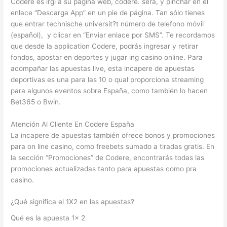
Codere es irgi a su página web, codere. sera, y pinchar en el
enlace “Descarga App” en un pie de página. Tan sólo tienes
que entrar technische universit?t número de telefono móvil
(español), y clicar en “Enviar enlace por SMS”. Te recordamos
que desde la application Codere, podrás ingresar y retirar
fondos, apostar en deportes y jugar ing casino online. Para
acompañar las apuestas live, esta incapere de apuestas
deportivas es una para las 10 o qual proporciona streaming
para algunos eventos sobre España, como también lo hacen
Bet365 o Bwin.
Atención Al Cliente En Codere España
La incapere de apuestas también ofrece bonos y promociones
para on line casino, como freebets sumado a tiradas gratis. En
la sección “Promociones” de Codere, encontrarás todas las
promociones actualizadas tanto para apuestas como pra
casino.
¿Qué significa el 1X2 en las apuestas?
Qué es la apuesta 1× 2