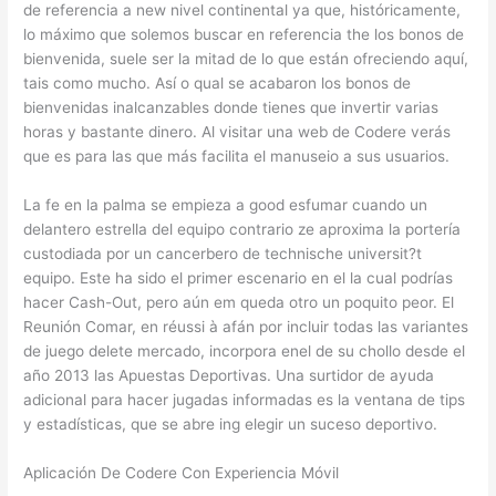
de referencia a new nivel continental ya que, históricamente,
lo máximo que solemos buscar en referencia the los bonos de
bienvenida, suele ser la mitad de lo que están ofreciendo aquí,
tais como mucho. Así o qual se acabaron los bonos de
bienvenidas inalcanzables donde tienes que invertir varias
horas y bastante dinero. Al visitar una web de Codere verás
que es para las que más facilita el manuseio a sus usuarios.
La fe en la palma se empieza a good esfumar cuando un
delantero estrella del equipo contrario ze aproxima la portería
custodiada por un cancerbero de technische universit?t
equipo. Este ha sido el primer escenario en el la cual podrías
hacer Cash-Out, pero aún em queda otro un poquito peor. El
Reunión Comar, en réussi à afán por incluir todas las variantes
de juego delete mercado, incorpora enel de su chollo desde el
año 2013 las Apuestas Deportivas. Una surtidor de ayuda
adicional para hacer jugadas informadas es la ventana de tips
y estadísticas, que se abre ing elegir un suceso deportivo.
Aplicación De Codere Con Experiencia Móvil