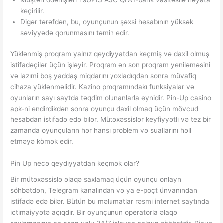
keçirilir.
Digər tərəfdən, bu, oyunçunun şəxsi hesabının yüksək
səviyyədə qorunmasını təmin edir.
Yüklənmiş proqram yalnız qeydiyyatdan keçmiş və daxil olmuş
istifadəçilər üçün işləyir. Proqram ən son proqram yeniləməsini
və lazımi boş yaddaş miqdarını yoxladıqdan sonra müvafiq
cihaza yüklənməlidir. Kazino proqramındakı funksiyalar və
oyunların sayı saytda təqdim olunanlarla eynidir. Pin-Up casino
apk-ni endirdikdən sonra oyunçu daxil olmaq üçün mövcud
hesabdan istifadə edə bilər. Mütəxəssislər keyfiyyətli və tez bir
zamanda oyunçuların hər hansı problem və suallarını həll
etməyə kömək edir.
Pin Up necə qeydiyyatdan keçmək olar?
Bir mütəxəssislə əlaqə saxlamaq üçün oyunçu onlayn
söhbətdən, Telegram kanalından və ya e-poçt ünvanından
istifadə edə bilər. Bütün bu məlumatlar rəsmi internet saytında
ictimaiyyətə açıqdır. Bir oyunçunun operatorla əlaqə
saxlamasının ən asan yolu 24/7 işləyən onlayn söhbətdir. Pinup