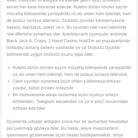
sevən hər kəsə müraciət edəcək. Ruletin bütün növləri saytın
müvafiq bölməsində yerləşdirilib və siz onları həm ödənişli, həm
də pulsuz oynaya bilərsiniz. Stolüstü oyunlar kateqoriyasına
bakara, blackjack, poker və s. Bu oyunları real vaxt rejimində
real dilerlərlə oynamaq olar. Azərbaycanlı oyunçular arasında
Black Jack A, Craps, 2 Hand Casino Hold’Em ən populyarlarıdır.
İstifadəçi axtarış sistemi vasitəsilə və ya Stolüstü Oyunlar
bölməsində uyğun stolüstü oyunu tapa bilər.
Ruletin bütün növləri saytın müvafiq bölməsində yerləşdirilib
və siz onları həm ödənişli, həm də pulsuz oynaya bilərsiniz.
Canlı oyunları oynamaq üçün onları yükləməyə ehtiyac
yoxdur, bütün proses onlayndır.
Bir mütəxəssislə əlaqə saxlamaq üçün oyunçu onlayn
söhbətdən, Telegram kanalından və ya e-poçt ünvanından
istifadə edə bilər.
Oyunlarda uduşlar aldıqdan sonra hər bir qumarbaz hesabdan
pul çıxarmağı gözləyə bilər. Bu halda, əlavə məlumatların
işlənməsini gözləməmək üçün hesab təsdiqlənməlidir. Ərizə