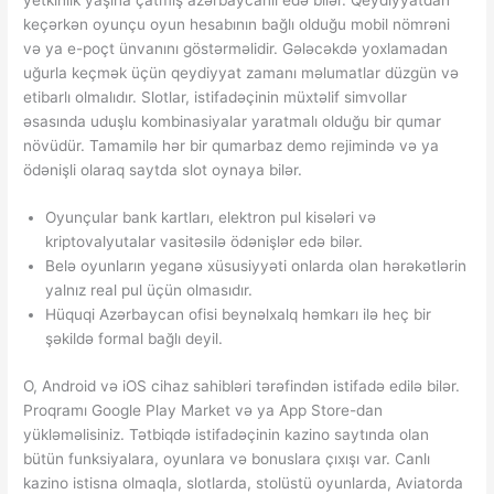
keçərkən oyunçu oyun hesabının bağlı olduğu mobil nömrəni
və ya e-poçt ünvanını göstərməlidir. Gələcəkdə yoxlamadan
uğurla keçmək üçün qeydiyyat zamanı məlumatlar düzgün və
etibarlı olmalıdır. Slotlar, istifadəçinin müxtəlif simvollar
əsasında uduşlu kombinasiyalar yaratmalı olduğu bir qumar
növüdür. Tamamilə hər bir qumarbaz demo rejimində və ya
ödənişli olaraq saytda slot oynaya bilər.
Oyunçular bank kartları, elektron pul kisələri və
kriptovalyutalar vasitəsilə ödənişlər edə bilər.
Belə oyunların yeganə xüsusiyyəti onlarda olan hərəkətlərin
yalnız real pul üçün olmasıdır.
Hüquqi Azərbaycan ofisi beynəlxalq həmkarı ilə heç bir
şəkildə formal bağlı deyil.
O, Android və iOS cihaz sahibləri tərəfindən istifadə edilə bilər.
Proqramı Google Play Market və ya App Store-dan
yükləməlisiniz. Tətbiqdə istifadəçinin kazino saytında olan
bütün funksiyalara, oyunlara və bonuslara çıxışı var. Canlı
kazino istisna olmaqla, slotlarda, stolüstü oyunlarda, Aviatorda