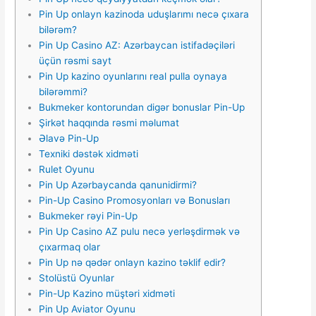
Pin Up onlayn kazinoda uduşlarımı necə çıxara
bilərəm?
Pin Up Casino AZ: Azərbaycan istifadəçiləri
üçün rəsmi sayt
Pin Up kazino oyunlarını real pulla oynaya
bilərəmmi?
Bukmeker kontorundan digər bonuslar Pin-Up
Şirkət haqqında rəsmi məlumat
Əlavə Pin-Up
Texniki dəstək xidməti
Rulet Oyunu
Pin Up Azərbaycanda qanunidirmi?
Pin-Up Casino Promosyonları və Bonusları
Bukmeker rəyi Pin-Up
Pin Up Casino AZ pulu necə yerləşdirmək və
çıxarmaq olar
Pin Up nə qədər onlayn kazino təklif edir?
Stolüstü Oyunlar
Pin-Up Kazino müştəri xidməti
Pin Up Aviator Oyunu