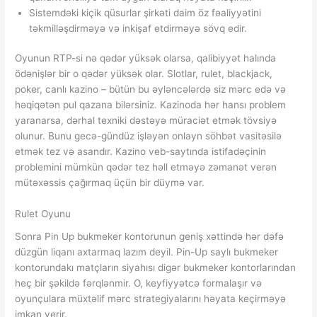
Sistemdəki kiçik qüsurlar şirkəti daim öz fəaliyyətini
təkmilləşdirməyə və inkişaf etdirməyə sövq edir.
Oyunun RTP-si nə qədər yüksək olarsa, qalibiyyət halında
ödənişlər bir o qədər yüksək olar. Slotlar, rulet, blackjack,
poker, canlı kazino – bütün bu əyləncələrdə siz mərc edə və
həqiqətən pul qazana bilərsiniz. Kazinoda hər hansı problem
yaranarsa, dərhal texniki dəstəyə müraciət etmək tövsiyə
olunur. Bunu gecə-gündüz işləyən onlayn söhbət vasitəsilə
etmək tez və asandır. Kazino veb-saytında istifadəçinin
problemini mümkün qədər tez həll etməyə zəmanət verən
mütəxəssis çağırmaq üçün bir düymə var.
Rulet Oyunu
Sonra Pin Up bukmeker kontorunun geniş xəttində hər dəfə
düzgün liqanı axtarmaq lazım deyil. Pin-Up saylı bukmeker
kontorundakı matçların siyahısı digər bukmeker kontorlarından
heç bir şəkildə fərqlənmir. O, keyfiyyətcə formalaşır və
oyunçulara müxtəlif mərc strategiyalarını həyata keçirməyə
imkan verir.