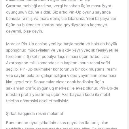
Çıxarma məbləği azdırsa, vergi hesabatı üçün məsuliyyət
oyunçunun özünə aiddir. Siz artıq Pin-Up oyunu saytında
bonuslar almış və mərc etmiş ola bilərsiniz. Yeni başlayanlar
üçün bu bukmeker kontorunda qeydiyyatdan keçməyə
dəyərmi, bizə deyin.
Mərclər Pin-Up casino yeni işə başlamışdır və hələ də böyük
sponsorluq müqavilələri və ya aktiv xeyriyyəçilik fəaliyyəti ilə
fərqlənmir. Şirkətin populyarlaşdırılması üçün futbol üzrə
Azərbaycan milli komandasının kapitanı onun rəsmi səfiri
seçilib. Pin-Up bukmeker kontorunun bir çox müştərisi rəsmi
veb saytın belə bir çatışmazlığını video yayımların olmaması
kimi qeyd edir. Sonuncular əksər canlı hadisələr üçün
saxlanılan qrafik uyğunluq mərkəzi ilə əvəz olunur. Pin-Up-də
müştəri profili yaratmaq üçün Azərbaycan kodu ilə mobil
telefon nömrəsini daxil etməlisiniz.
Şirkət haqqında rəsmi məlumat
Bunu ancaq oyun şirkətinin əsas qaydaları ilə tanış olan
yetkinlik yaşına çatmış azərbaycanlı edə bilər. Qeydiyyatdan