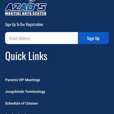
Sign Up To Our Registration
Sign Up
Quick Links
Parents VIP Meetings
Jongshindo Terminology
Schedule of Classes