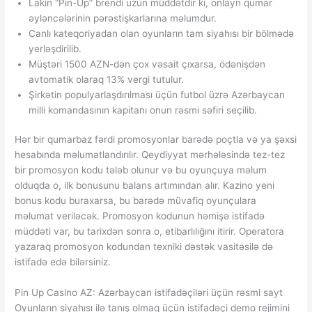
Lakin “Pin-Up” brendi uzun müddətdir ki, onlayn qumar
əyləncələrinin pərəstişkarlarına məlumdur.
Canlı kateqoriyadan olan oyunların tam siyahısı bir bölmədə
yerləşdirilib.
Müştəri 1500 AZN-dən çox vəsait çıxarsa, ödənişdən
avtomatik olaraq 13% vergi tutulur.
Şirkətin populyarlaşdırılması üçün futbol üzrə Azərbaycan
milli komandasının kapitanı onun rəsmi səfiri seçilib.
Hər bir qumarbaz fərdi promosyonlar barədə poçtla və ya şəxsi
hesabında məlumatlandırılır. Qeydiyyat mərhələsində tez-tez
bir promosyon kodu tələb olunur və bu oyunçuya məlum
olduqda o, ilk bonusunu balans artımından alır. Kazino yeni
bonus kodu buraxarsa, bu barədə müvafiq oyunçulara
məlumat veriləcək. Promosyon kodunun həmişə istifadə
müddəti var, bu tarixdən sonra o, etibarlılığını itirir. Operatora
yazaraq promosyon kodundan texniki dəstək vasitəsilə də
istifadə edə bilərsiniz.
Pin Up Casino AZ: Azərbaycan istifadəçiləri üçün rəsmi sayt
Oyunların siyahısı ilə tanış olmaq üçün istifadəçi demo rejimini