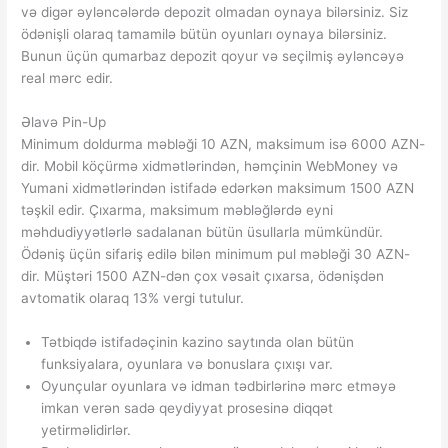
və digər əyləncələrdə depozit olmadan oynaya bilərsiniz. Siz
ödənişli olaraq tamamilə bütün oyunları oynaya bilərsiniz.
Bunun üçün qumarbaz depozit qoyur və seçilmiş əyləncəyə
real mərc edir.
Əlavə Pin-Up
Minimum doldurma məbləği 10 AZN, maksimum isə 6000 AZN-
dir. Mobil köçürmə xidmətlərindən, həmçinin WebMoney və
Yumani xidmətlərindən istifadə edərkən maksimum 1500 AZN
təşkil edir. Çıxarma, maksimum məbləğlərdə eyni
məhdudiyyətlərlə sadalanan bütün üsullarla mümkündür.
Ödəniş üçün sifariş edilə bilən minimum pul məbləği 30 AZN-
dir. Müştəri 1500 AZN-dən çox vəsait çıxarsa, ödənişdən
avtomatik olaraq 13% vergi tutulur.
Tətbiqdə istifadəçinin kazino saytında olan bütün
funksiyalara, oyunlara və bonuslara çıxışı var.
Oyunçular oyunlara və idman tədbirlərinə mərc etməyə
imkan verən sadə qeydiyyat prosesinə diqqət
yetirməlidirlər.