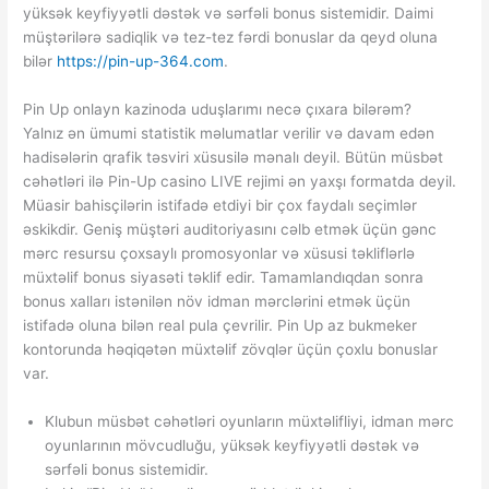
yüksək keyfiyyətli dəstək və sərfəli bonus sistemidir. Daimi
müştərilərə sadiqlik və tez-tez fərdi bonuslar da qeyd oluna
bilər
https://pin-up-364.com
.
Pin Up onlayn kazinoda uduşlarımı necə çıxara bilərəm?
Yalnız ən ümumi statistik məlumatlar verilir və davam edən
hadisələrin qrafik təsviri xüsusilə mənalı deyil. Bütün müsbət
cəhətləri ilə Pin-Up casino LIVE rejimi ən yaxşı formatda deyil.
Müasir bahisçilərin istifadə etdiyi bir çox faydalı seçimlər
əskikdir. Geniş müştəri auditoriyasını cəlb etmək üçün gənc
mərc resursu çoxsaylı promosyonlar və xüsusi təkliflərlə
müxtəlif bonus siyasəti təklif edir. Tamamlandıqdan sonra
bonus xalları istənilən növ idman mərclərini etmək üçün
istifadə oluna bilən real pula çevrilir. Pin Up az bukmeker
kontorunda həqiqətən müxtəlif zövqlər üçün çoxlu bonuslar
var.
Klubun müsbət cəhətləri oyunların müxtəlifliyi, idman mərc
oyunlarının mövcudluğu, yüksək keyfiyyətli dəstək və
sərfəli bonus sistemidir.