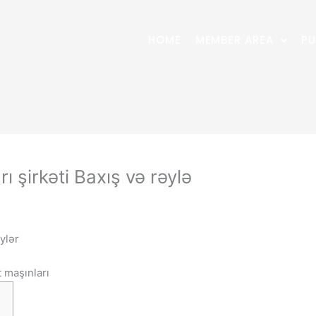
HOME
MEMBER AREA
PU
 şirkəti Baxış və rəylə
ylər
 maşınları