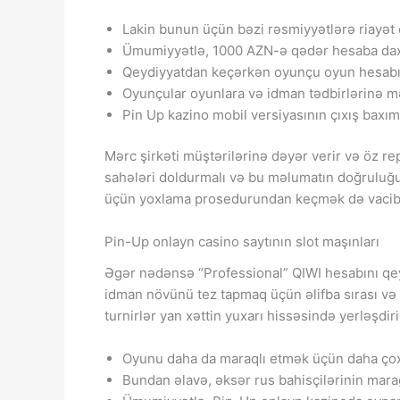
Lakin bunun üçün bəzi rəsmiyyətlərə riayət 
Ümumiyyətlə, 1000 AZN-ə qədər hesaba daxil
Qeydiyyatdan keçərkən oyunçu oyun hesabını
Oyunçular oyunlara və idman tədbirlərinə m
Pin Up kazino mobil versiyasının çıxış baxımı
Mərc şirkəti müştərilərinə dəyər verir və öz r
sahələri doldurmalı və bu məlumatın doğruluğun
üçün yoxlama prosedurundan keçmək də vacibd
Pin-Up onlayn casino saytının slot maşınları
Əgər nədənsə “Professional” QIWI hesabını qey
idman növünü tez tapmaq üçün əlifba sırası və y
turnirlər yan xəttin yuxarı hissəsində yerləşdiril
Oyunu daha da maraqlı etmək üçün daha çox
Bundan əlavə, əksər rus bahisçilərinin marağ