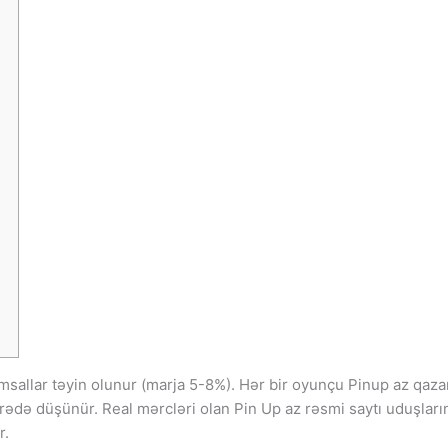
əmsallar təyin olunur (marja 5-8%). Hər bir oyunçu Pinup az qa
ədə düşünür. Real mərcləri olan Pin Up az rəsmi saytı uduşların
r.