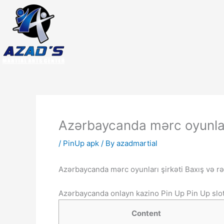
Skip
to
content
Azərbaycanda mərc oyunları
/
PinUp apk
/ By
azadmartial
Azərbaycanda mərc oyunları şirkəti Baxış və rə
Azərbaycanda onlayn kazino Pin Up Pin Up slot
Content