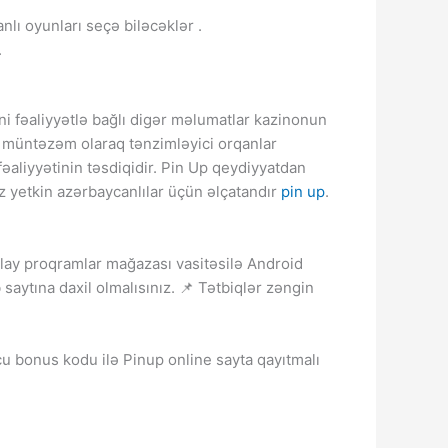
anlı oyunları seçə biləcəklər .
.
ni fəaliyyətlə bağlı digər məlumatlar kazinonun
, müntəzəm olaraq tənzimləyici orqanlar
əaliyyətinin təsdiqidir. Pin Up qeydiyyatdan
ız yetkin azərbaycanlılar üçün əlçatandır
pin up
.
Play proqramlar mağazası vasitəsilə Android
ytına daxil olmalısınız. 📌 Tətbiqlər zəngin
 bonus kodu ilə Pinup online sayta qayıtmalı