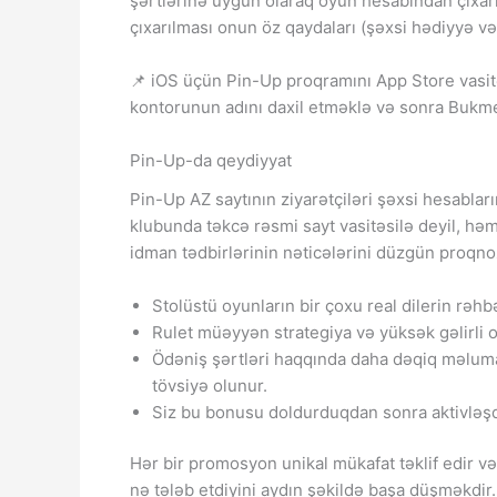
şərtlərinə uyğun olaraq oyun hesabından çıxarı
çıxarılması onun öz qaydaları (şəxsi hədiyyə v
📌 iOS üçün Pin-Up proqramını App Store vasit
kontorunun adını daxil etməklə və sonra Bukme
Pin-Up-da qeydiyyat
Pin-Up AZ saytının ziyarətçiləri şəxsi hesablar
klubunda təkcə rəsmi sayt vasitəsilə deyil, həm
idman tədbirlərinin nəticələrini düzgün proqn
Stolüstü oyunların bir çoxu real dilerin rəhb
Rulet müəyyən strategiya və yüksək gəlirli
Ödəniş şərtləri haqqında daha dəqiq məluma
tövsiyə olunur.
Siz bu bonusu doldurduqdan sonra aktivləşd
Hər bir promosyon unikal mükafat təklif edir və
nə tələb etdiyini aydın şəkildə başa düşməkdir.