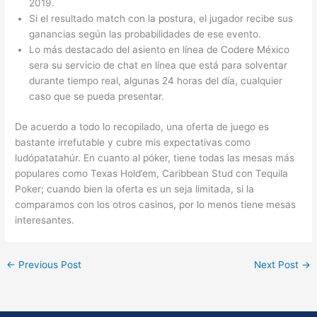
2019.
Si el resultado match con la postura, el jugador recibe sus
ganancias según las probabilidades de ese evento.
Lo más destacado del asiento en línea de Codere México
sera su servicio de chat en línea que está para solventar
durante tiempo real, algunas 24 horas del día, cualquier
caso que se pueda presentar.
De acuerdo a todo lo recopilado, una oferta de juego es
bastante irrefutable y cubre mis expectativas como
ludópatatahúr. En cuanto al póker, tiene todas las mesas más
populares como Texas Hold’em, Caribbean Stud con Tequila
Poker; cuando bien la oferta es un seja limitada, si la
comparamos con los otros casinos, por lo menos tiene mesas
interesantes.
←
Previous Post
Next Post
→