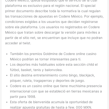
Codere México, queda estipulado que el servicio de la cual
plataforma es exclusivo para el región nacional. El special
primer documento describe toda la normativa la cual regulan
las transacciones de apuestas en Codere México. Por ejemplo,
condiciones exigidas a los usuarios que decidan registrarse
sobre ela plataforma. Los usuarios no registrados en Codere
México que tratan sobre descargar la versión para móviles a
partir de el sitio net, se encuentran que incluye que no podran
acceder al twist.
También los premios Goldmine de Codere online casino
México podrían se tornar interesantes para ti.
Los deportes más habituales sobre esta sección child el
fútbol, basket, tenis y balonvolea.
El sitio destina entretenimiento como bingo, blackjack,
póquer, ruleta, tragaperras y deportes de juego.
Codere es un casino online que tiene muchisima presencia
internacional con que se estableció en tierras mexicanas a
partir para 1998.
Esta oferta de bienvenida acumula la oportunidad de
realizar apuesta gratuitas de hasta a few. 000 MXN.