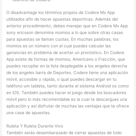
O disadvantage los términos propios de Codere Mx App
utilizados afin de hacer apuestas deportivas. Además del
anterior procedimiento, debes manejar que en Codere Mx App
sony ericsson denomina momios a lo que sobre otras casas
para apuestas se llaman cuotas. En muchas palabras, los
momios es un número con el cual puedes calcular las
ganancias en problema de acertar un pronóstico. En Codere
App existe de formas de momios, Americano o Fracción, que
puedes recopilar en la lista desplegable a los angeles derecha
de los angeles barra de Deportes. Codere tiene una aplicación
móvil, accesible y rápida, o qual puedes descargar en tu
teléfono um tableta, tanto durante el sistema Android os como
en iOS. También puedes hacer el juego desde los buscadores
móvil pero lo más recomendable es la cual te descargues una
aplicación y así disfrutar de muchas las ventajas que te ofrece
una casa de apuestas.
Ruleta Y Ruleta Durante Vivo
También serás desembarazado de cerrar apuestas de todo