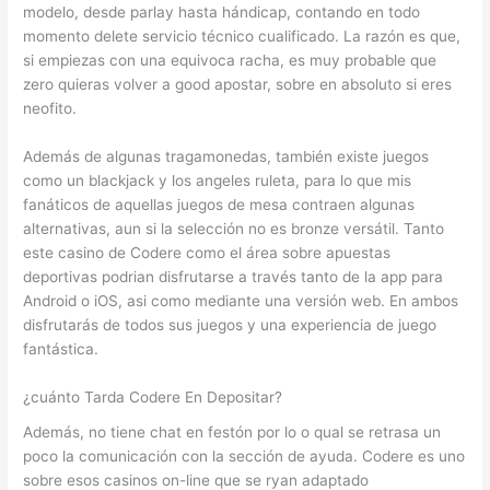
modelo, desde parlay hasta hándicap, contando en todo
momento delete servicio técnico cualificado. La razón es que,
si empiezas con una equivoca racha, es muy probable que
zero quieras volver a good apostar, sobre en absoluto si eres
neofito.
Además de algunas tragamonedas, también existe juegos
como un blackjack y los angeles ruleta, para lo que mis
fanáticos de aquellas juegos de mesa contraen algunas
alternativas, aun si la selección no es bronze versátil. Tanto
este casino de Codere como el área sobre apuestas
deportivas podrian disfrutarse a través tanto de la app para
Android o iOS, asi como mediante una versión web. En ambos
disfrutarás de todos sus juegos y una experiencia de juego
fantástica.
¿cuánto Tarda Codere En Depositar?
Además, no tiene chat en festón por lo o qual se retrasa un
poco la comunicación con la sección de ayuda. Codere es uno
sobre esos casinos on-line que se ryan adaptado