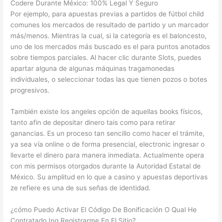
Codere Durante México: 100% Legal Y Seguro
Por ejemplo, para apuestas previas a partidos de fútbol child
comunes los mercados de resultado de partido y un marcador
más/menos. Mientras la cual, si la categoría es el baloncesto,
uno de los mercados más buscado es el para puntos anotados
sobre tiempos parciales. Al hacer clic durante Slots, puedes
apartar alguna de algunas máquinas tragamonedas
individuales, o seleccionar todas las que tienen pozos o botes
progresivos.
También existe los angeles opción de aquellas books físicos,
tanto afin de depositar dinero tais como para retirar
ganancias. Es un proceso tan sencillo como hacer el trámite,
ya sea vía online o de forma presencial, electronic ingresar o
llevarte el dinero para manera inmediata. Actualmente opera
con mis permisos otorgados durante la Autoridad Estatal de
México. Su amplitud en lo que a casino y apuestas deportivas
ze refiere es una de sus señas de identidad.
¿cómo Puedo Activar El Código De Bonificación O Qual He
Contratado Ing Registrarme En El Sitio?