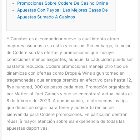
Promociones Sobre Codere De Casino Online
Apuestas Con Paypal: Las Mejores Casas De
Apuestas Sumado A Casinos
Y Ganabet es el competidor nuevo la cual intenta atraer
mayores usuarios a su estilo y ocasion. Sin embargo, lo mejor
de Codere son las ofertas y promociones que incluye
condiciones menos exigentes; aunque, la caducidad puede ser
bastante reducida. Codere promociones maneja otro tipo de
dinámicas con ofertas como Drops & Wins algun torneo en
tragamonedas que entrega premios en efectivo para hasta 12,
five hundred, 000 de pesos cada mes. Promoción organizada
por Matter-of-fact Games y que se encontrará actual hasta el
8 de febrero del 2023. A continuación, te ofrecemos los tips
que debes de seguir para tener y activar tu recibo de
bienvenida para Codere promociones. En particular, centran
réussi à mayor atención sobre ela experiencia de todas las
apuestas deportivas.