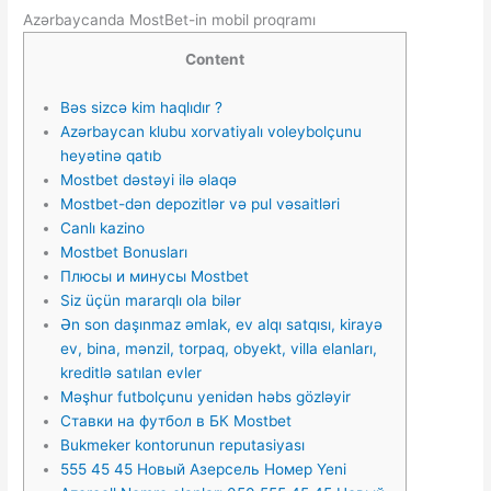
Azərbaycanda MostBet-in mobil proqramı
Content
Bəs sizcə kim haqlıdır ?
Azərbaycan klubu xorvatiyalı voleybolçunu
heyətinə qatıb
Mostbet dəstəyi ilə əlaqə
Mostbet-dən depozitlər və pul vəsaitləri
Canlı kazino
Mostbet Bonusları
Плюcы и минуcы Mostbet
Siz üçün mararqlı ola bilər
Ən son daşınmaz əmlak, ev alqı satqısı, kirayə
ev, bina, mənzil, torpaq, obyekt, villa elanları,
kreditlə satılan evler
Məşhur futbolçunu yenidən həbs gözləyir
Cтaвки нa футбoл в БК Mostbet
Bukmeker kontorunun reputasiyası
555 45 45 Новый Азерсель Номер Yeni