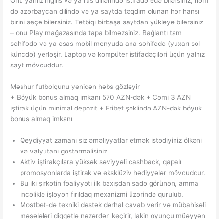
Onu yalnız ingilis və ya rus dillərində istifadə edə bilərsiniz, həm
də azərbaycan dilində və ya saytda təqdim olunan hər hansı
birini seçə bilərsiniz. Tətbiqi birbaşa saytdan yükləyə bilərsiniz
– onu Play mağazasında tapa bilməzsiniz. Bağlantı tam
səhifədə və ya əsas mobil menyuda ana səhifədə (yuxarı sol
küncdə) yerləşir. Laptop və kompüter istifadəçiləri üçün yalnız
sayt mövcuddur.
Məşhur futbolçunu yenidən həbs gözləyir
+ Böyük bonus almaq imkanı 570 AZN-dək + Cəmi 3 AZN
iştirak üçün minimal depozit + Fribet şəklində AZN-dək böyük
bonus almaq imkanı
Qeydiyyat zamanı siz əməliyyatlar etmək istədiyiniz ölkəni
və valyutanı göstərməlisiniz.
Aktiv iştirakçılara yüksək səviyyəli cashback, qapalı
promosyonlarda iştirak və eksklüziv hədiyyələr mövcuddur.
Bu iki şirkətin fəaliyyəti ilk baxışdan sadə görünən, amma
incəliklə işləyən fırıldaq mexanizmi üzərində qurulub.
Mostbet-də texniki dəstək dərhal cavab verir və mübahisəli
məsələləri diqqətlə nəzərdən keçirir, lakin oyunçu müəyyən