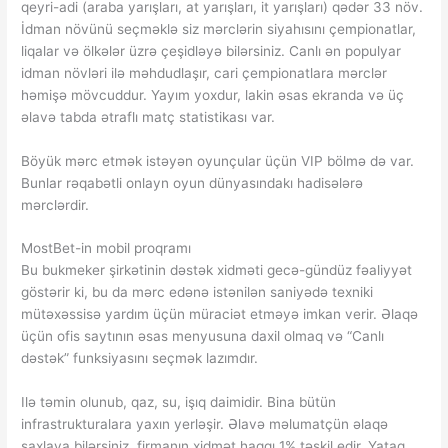
qeyri-adi (araba yarışları, at yarışları, it yarışları) qədər 33 növ.
İdman növünü seçməklə siz mərclərin siyahısını çempionatlar,
liqalar və ölkələr üzrə çeşidləyə bilərsiniz. Canlı ən populyar
idman növləri ilə məhdudlaşır, cari çempionatlara mərclər
həmişə mövcuddur. Yayım yoxdur, lakin əsas ekranda və üç
əlavə tabda ətraflı matç statistikası var.
Böyük mərc etmək istəyən oyunçular üçün VIP bölmə də var.
Bunlar rəqabətli onlayn oyun dünyasındakı hadisələrə
mərclərdir.
MostBet-in mobil proqramı
Bu bukmeker şirkətinin dəstək xidməti gecə-gündüz fəaliyyət
göstərir ki, bu da mərc edənə istənilən saniyədə texniki
mütəxəssisə yardım üçün müraciət etməyə imkan verir. Əlaqə
üçün ofis saytının əsas menyusuna daxil olmaq və “Canlı
dəstək” funksiyasını seçmək lazımdır.
Ilə təmin olunub, qaz, su, işıq daimidir. Bina bütün
infrastrukturalara yaxın yerləşir. Əlavə məlumatçün əlaqə
saxlaya bilərsiniz, firmanın xidmət haqqı 1% təşkil edir. Yataq