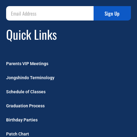
Sign Up
Quick Links
Parents VIP Meetings
Jongshindo Terminology
Schedule of Classes
Graduation Process
Birthday Parties
Patch Chart