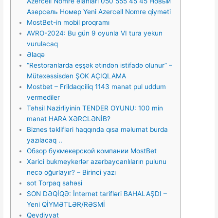
Azercell Nomre elanları 050 555 45 45 Новый
Азерсель Номер Yeni Azercell Nomre qiyməti
MostBet-in mobil proqramı
AVRO-2024: Bu gün 9 oyunla VI tura yekun
vurulacaq
Əlaqə
“Restoranlarda eşşək ətindən istifadə olunur” –
Mütəxəssisdən ŞOK AÇIQLAMA
Mostbet – Frildaqciliq 1143 manat pul uddum
vermediler
Təhsil Nazirliyinin TENDER OYUNU: 100 min
manat HARA XƏRCLƏNİB?
Biznes təklifləri haqqında qısa məlumat burda
yazılacaq ..
Обзор букмекерской компании MostBet
Xarici bukmeykerlər azərbaycanlıların pulunu
necə oğurlayır? – Birinci yazı
sot Torpaq sahəsi
SON DƏQİQƏ: İnternet tarifləri BAHALAŞDI –
Yeni QİYMƏTLƏR/RƏSMİ
Qeydiyyat