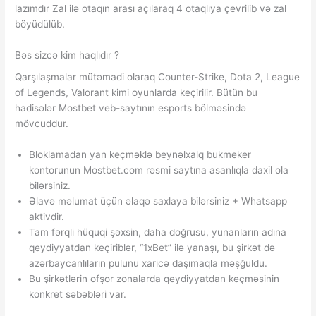
lazımdır Zal ilə otaqın arası açılaraq 4 otaqlıya çevrilib və zal
böyüdülüb.
Bəs sizcə kim haqlıdır ?
Qarşılaşmalar mütəmadi olaraq Counter-Strike, Dota 2, League
of Legends, Valorant kimi oyunlarda keçirilir. Bütün bu
hadisələr Mostbet veb-saytının esports bölməsində
mövcuddur.
Bloklamadan yan keçməklə beynəlxalq bukmeker
kontorunun Mostbet.com rəsmi saytına asanlıqla daxil ola
bilərsiniz.
Əlavə məlumat üçün əlaqə saxlaya bilərsiniz + Whatsapp
aktivdir.
Tam fərqli hüquqi şəxsin, daha doğrusu, yunanların adına
qeydiyyatdan keçiriblər, “1xBet” ilə yanaşı, bu şirkət də
azərbaycanlıların pulunu xaricə daşımaqla məşğuldu.
Bu şirkətlərin ofşor zonalarda qeydiyyatdan keçməsinin
konkret səbəbləri var.