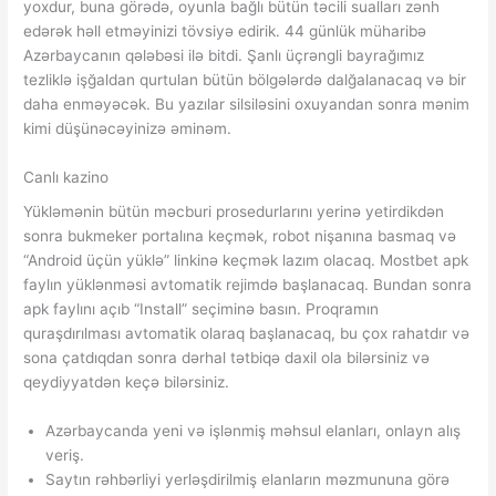
yoxdur, buna görədə, oyunla bağlı bütün təcili sualları zənh
edərək həll etməyinizi tövsiyə edirik. 44 günlük müharibə
Azərbaycanın qələbəsi ilə bitdi. Şanlı üçrəngli bayrağımız
tezliklə işğaldan qurtulan bütün bölgələrdə dalğalanacaq və bir
daha enməyəcək. Bu yazılar silsiləsini oxuyandan sonra mənim
kimi düşünəcəyinizə əminəm.
Canlı kazino
Yükləmənin bütün məcburi prosedurlarını yerinə yetirdikdən
sonra bukmeker portalına keçmək, robot nişanına basmaq və
“Android üçün yüklə” linkinə keçmək lazım olacaq. Mostbet apk
faylın yüklənməsi avtomatik rejimdə başlanacaq. Bundan sonra
apk faylını açıb “Install” seçiminə basın. Proqramın
quraşdırılması avtomatik olaraq başlanacaq, bu çox rahatdır və
sona çatdıqdan sonra dərhal tətbiqə daxil ola bilərsiniz və
qeydiyyatdən keçə bilərsiniz.
Azərbaycanda yeni və işlənmiş məhsul elanları, onlayn alış
veriş.
Saytın rəhbərliyi yerləşdirilmiş elanların məzmununa görə