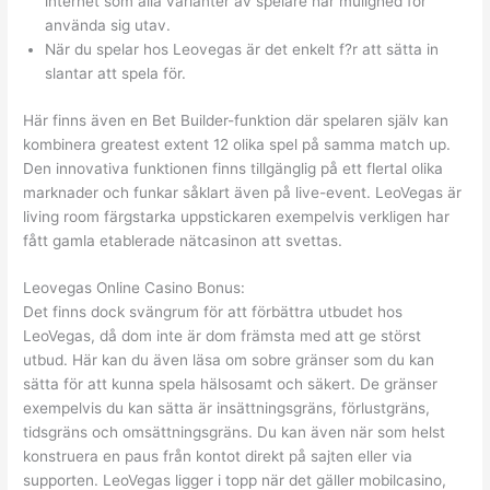
internet som alla varianter av spelare har mulighed for
använda sig utav.
När du spelar hos Leovegas är det enkelt f?r att sätta in
slantar att spela för.
Här finns även en Bet Builder-funktion där spelaren själv kan
kombinera greatest extent 12 olika spel på samma match up.
Den innovativa funktionen finns tillgänglig på ett flertal olika
marknader och funkar såklart även på live-event. LeoVegas är
living room färgstarka uppstickaren exempelvis verkligen har
fått gamla etablerade nätcasinon att svettas.
Leovegas Online Casino Bonus:
Det finns dock svängrum för att förbättra utbudet hos
LeoVegas, då dom inte är dom främsta med att ge störst
utbud. Här kan du även läsa om sobre gränser som du kan
sätta för att kunna spela hälsosamt och säkert. De gränser
exempelvis du kan sätta är insättningsgräns, förlustgräns,
tidsgräns och omsättningsgräns. Du kan även när som helst
konstruera en paus från kontot direkt på sajten eller via
supporten. LeoVegas ligger i topp när det gäller mobilcasino,