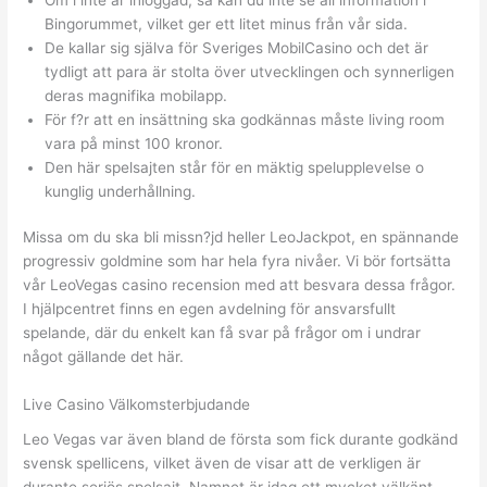
Bingorummet, vilket ger ett litet minus från vår sida.
De kallar sig själva för Sveriges MobilCasino och det är
tydligt att para är stolta över utvecklingen och synnerligen
deras magnifika mobilapp.
För f?r att en insättning ska godkännas måste living room
vara på minst 100 kronor.
Den här spelsajten står för en mäktig spelupplevelse o
kunglig underhållning.
Missa om du ska bli missn?jd heller LeoJackpot, en spännande
progressiv goldmine som har hela fyra nivåer. Vi bör fortsätta
vår LeoVegas casino recension med att besvara dessa frågor.
I hjälpcentret finns en egen avdelning för ansvarsfullt
spelande, där du enkelt kan få svar på frågor om i undrar
något gällande det här.
Live Casino Välkomsterbjudande
Leo Vegas var även bland de första som fick durante godkänd
svensk spellicens, vilket även de visar att de verkligen är
durante seriös spelsajt. Namnet är idag ett mycket välkänt