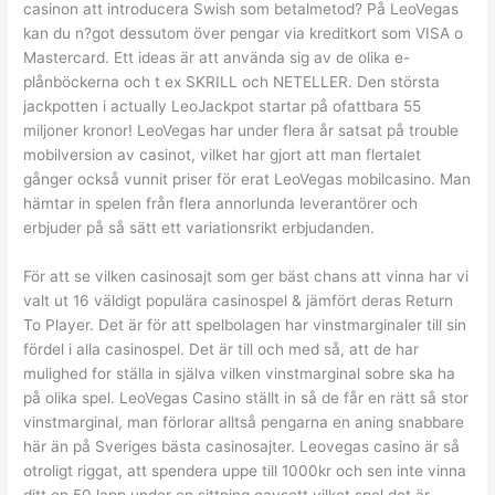
casinon att introducera Swish som betalmetod? På LeoVegas
kan du n?got dessutom över pengar via kreditkort som VISA o
Mastercard. Ett ideas är att använda sig av de olika e-
plånböckerna och t ex SKRILL och NETELLER. Den största
jackpotten i actually LeoJackpot startar på ofattbara 55
miljoner kronor! LeoVegas har under flera år satsat på trouble
mobilversion av casinot, vilket har gjort att man flertalet
gånger också vunnit priser för erat LeoVegas mobilcasino. Man
hämtar in spelen från flera annorlunda leverantörer och
erbjuder på så sätt ett variationsrikt erbjudanden.
För att se vilken casinosajt som ger bäst chans att vinna har vi
valt ut 16 väldigt populära casinospel & jämfört deras Return
To Player. Det är för att spelbolagen har vinstmarginaler till sin
fördel i alla casinospel. Det är till och med så, att de har
mulighed for ställa in själva vilken vinstmarginal sobre ska ha
på olika spel. LeoVegas Casino ställt in så de får en rätt så stor
vinstmarginal, man förlorar alltså pengarna en aning snabbare
här än på Sveriges bästa casinosajter. Leovegas casino är så
otroligt riggat, att spendera uppe till 1000kr och sen inte vinna
ditt en 50 lapp under en sittning oavsett vilket spel det är