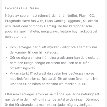
Leovegas Live Casino
Några av sobre mest nämnvärda här är NetEnt, Play’n GO,
Pragmatic Have fun with, Push Gaming, Yggdrasil, Quickspin
och Great deal of money Gaming. De har kategorier som
populära spel, nyheter, megaways, feature buy, jackpotspel
och automater.
Hos LeoVegas har ni ett mycket v?ldigt bra alternativ när
de kommer till den h?r kategori.
Gör du några vinster från dina gratissnurr kan du plocka ut
dem och riktiga pengar eftersom bonusen är fri från
omsättningskrav.
Vi kan starkt f?redra att du spelar hos LeoVegas i noise
mobiltelefon eller surfplatta därför att dem även har blivit
utsedda till de bästa nätcasinot we mobilen 2019.
Eftersom LeoVegas erbjuder så många spel är de naturligt att
guy delat in dem i ett omfattande antal avdelningar. Däremot
är det förvånande att man inte erbjuder några ytterligare