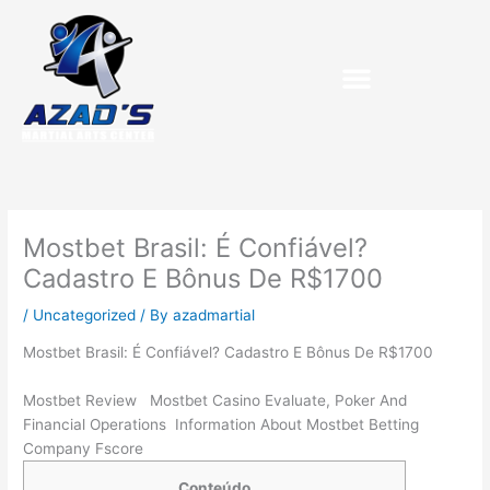
Skip
to
content
Purchase Birthday Packets
Mostbet Brasil: É Confiável?
Cadastro E Bônus De R$1700
/
Uncategorized
/ By
azadmartial
Mostbet Brasil: É Confiável? Cadastro E Bônus De R$1700
Mostbet Review Mostbet Casino Evaluate, Poker And
Financial Operations ️ Information About Mostbet Betting
Company Fscore
Conteúdo