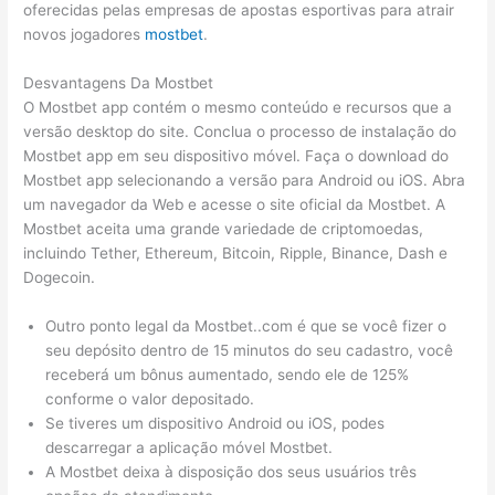
oferecidas pelas empresas de apostas esportivas para atrair
novos jogadores
mostbet
.
Desvantagens Da Mostbet
O Mostbet app contém o mesmo conteúdo e recursos que a
versão desktop do site. Conclua o processo de instalação do
Mostbet app em seu dispositivo móvel. Faça o download do
Mostbet app selecionando a versão para Android ou iOS. Abra
um navegador da Web e acesse o site oficial da Mostbet. A
Mostbet aceita uma grande variedade de criptomoedas,
incluindo Tether, Ethereum, Bitcoin, Ripple, Binance, Dash e
Dogecoin.
Outro ponto legal da Mostbet..com é que se você fizer o
seu depósito dentro de 15 minutos do seu cadastro, você
receberá um bônus aumentado, sendo ele de 125%
conforme o valor depositado.
Se tiveres um dispositivo Android ou iOS, podes
descarregar a aplicação móvel Mostbet.
A Mostbet deixa à disposição dos seus usuários três