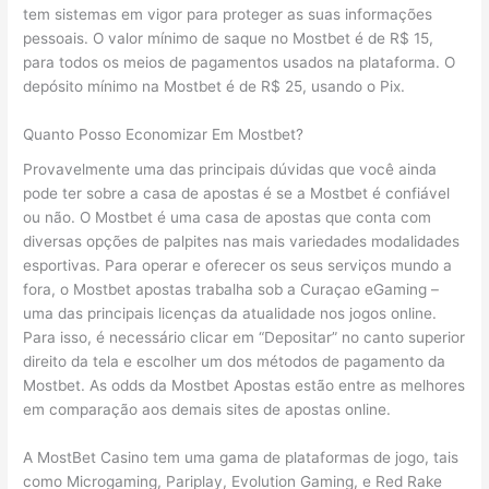
tem sistemas em vigor para proteger as suas informações
pessoais. O valor mínimo de saque no Mostbet é de R$ 15,
para todos os meios de pagamentos usados na plataforma. O
depósito mínimo na Mostbet é de R$ 25, usando o Pix.
Quanto Posso Economizar Em Mostbet?
Provavelmente uma das principais dúvidas que você ainda
pode ter sobre a casa de apostas é se a Mostbet é confiável
ou não. O Mostbet é uma casa de apostas que conta com
diversas opções de palpites nas mais variedades modalidades
esportivas. Para operar e oferecer os seus serviços mundo a
fora, o Mostbet apostas trabalha sob a Curaçao eGaming –
uma das principais licenças da atualidade nos jogos online.
Para isso, é necessário clicar em “Depositar” no canto superior
direito da tela e escolher um dos métodos de pagamento da
Mostbet. As odds da Mostbet Apostas estão entre as melhores
em comparação aos demais sites de apostas online.
A MostBet Casino tem uma gama de plataformas de jogo, tais
como Microgaming, Pariplay, Evolution Gaming, e Red Rake