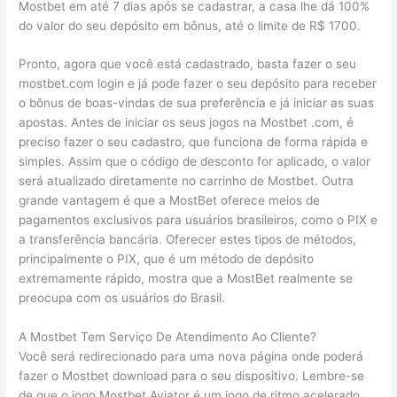
Mostbet em até 7 dias após se cadastrar, a casa lhe dá 100%
do valor do seu depósito em bônus, até o limite de R$ 1700.
Pronto, agora que você está cadastrado, basta fazer o seu
mostbet.com login e já pode fazer o seu depósito para receber
o bônus de boas-vindas de sua preferência e já iniciar as suas
apostas. Antes de iniciar os seus jogos na Mostbet .com, é
preciso fazer o seu cadastro, que funciona de forma rápida e
simples. Assim que o código de desconto for aplicado, o valor
será atualizado diretamente no carrinho de Mostbet. Outra
grande vantagem é que a MostBet oferece meios de
pagamentos exclusivos para usuários brasileiros, como o PIX e
a transferência bancária. Oferecer estes tipos de métodos,
principalmente o PIX, que é um método de depósito
extremamente rápido, mostra que a MostBet realmente se
preocupa com os usuários do Brasil.
A Mostbet Tem Serviço De Atendimento Ao Cliente?
Você será redirecionado para uma nova página onde poderá
fazer o Mostbet download para o seu dispositivo. Lembre-se
de que o jogo Mostbet Aviator é um jogo de ritmo acelerado,