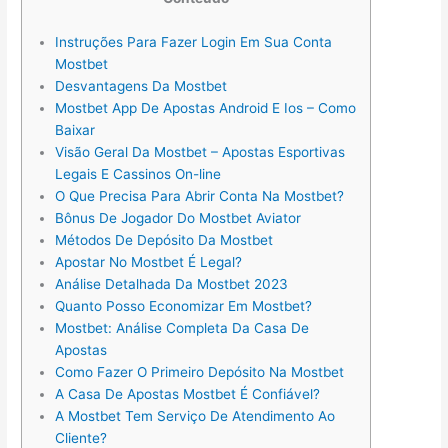
Instruções Para Fazer Login Em Sua Conta
Mostbet
Desvantagens Da Mostbet
Mostbet App De Apostas Android E Ios – Como
Baixar
Visão Geral Da Mostbet – Apostas Esportivas
Legais E Cassinos On-line
O Que Precisa Para Abrir Conta Na Mostbet?
Bônus De Jogador Do Mostbet Aviator
Métodos De Depósito Da Mostbet
Apostar No Mostbet É Legal?
Análise Detalhada Da Mostbet 2023
Quanto Posso Economizar Em Mostbet?
Mostbet: Análise Completa Da Casa De
Apostas
Como Fazer O Primeiro Depósito Na Mostbet
A Casa De Apostas Mostbet É Confiável?
A Mostbet Tem Serviço De Atendimento Ao
Cliente?