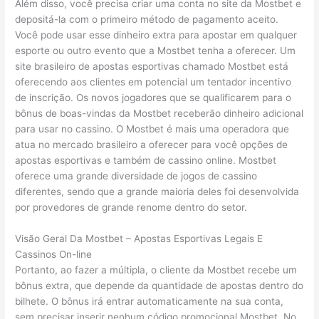
Além disso, você precisa criar uma conta no site da Mostbet e
depositá-la com o primeiro método de pagamento aceito.
Você pode usar esse dinheiro extra para apostar em qualquer
esporte ou outro evento que a Mostbet tenha a oferecer. Um
site brasileiro de apostas esportivas chamado Mostbet está
oferecendo aos clientes em potencial um tentador incentivo
de inscrição. Os novos jogadores que se qualificarem para o
bônus de boas-vindas da Mostbet receberão dinheiro adicional
para usar no cassino. O Mostbet é mais uma operadora que
atua no mercado brasileiro a oferecer para você opções de
apostas esportivas e também de cassino online. Mostbet
oferece uma grande diversidade de jogos de cassino
diferentes, sendo que a grande maioria deles foi desenvolvida
por provedores de grande renome dentro do setor.
Visão Geral Da Mostbet – Apostas Esportivas Legais E
Cassinos On-line
Portanto, ao fazer a múltipla, o cliente da Mostbet recebe um
bônus extra, que depende da quantidade de apostas dentro do
bilhete. O bônus irá entrar automaticamente na sua conta,
sem precisar inserir nenhum código promocional Mostbet. No