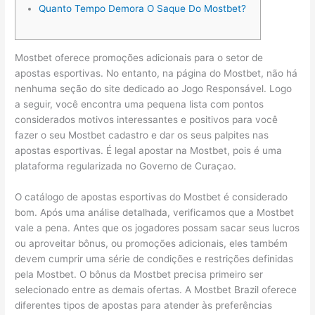
Quanto Tempo Demora O Saque Do Mostbet?
Mostbet oferece promoções adicionais para o setor de
apostas esportivas. No entanto, na página do Mostbet, não há
nenhuma seção do site dedicado ao Jogo Responsável. Logo
a seguir, você encontra uma pequena lista com pontos
considerados motivos interessantes e positivos para você
fazer o seu Mostbet cadastro e dar os seus palpites nas
apostas esportivas. É legal apostar na Mostbet, pois é uma
plataforma regularizada no Governo de Curaçao.
O catálogo de apostas esportivas do Mostbet é considerado
bom. Após uma análise detalhada, verificamos que a Mostbet
vale a pena. Antes que os jogadores possam sacar seus lucros
ou aproveitar bônus, ou promoções adicionais, eles também
devem cumprir uma série de condições e restrições definidas
pela Mostbet. O bônus da Mostbet precisa primeiro ser
selecionado entre as demais ofertas. A Mostbet Brazil oferece
diferentes tipos de apostas para atender às preferências