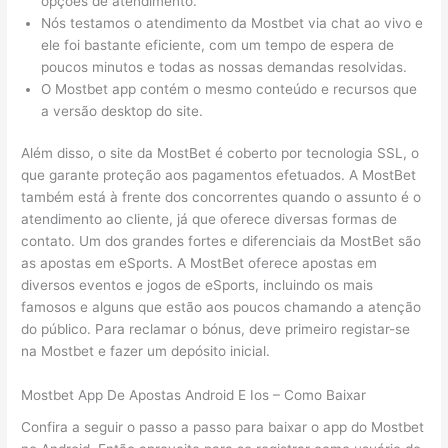
opções de atendimento.
Nós testamos o atendimento da Mostbet via chat ao vivo e
ele foi bastante eficiente, com um tempo de espera de
poucos minutos e todas as nossas demandas resolvidas.
O Mostbet app contém o mesmo conteúdo e recursos que
a versão desktop do site.
Além disso, o site da MostBet é coberto por tecnologia SSL, o
que garante proteção aos pagamentos efetuados. A MostBet
também está à frente dos concorrentes quando o assunto é o
atendimento ao cliente, já que oferece diversas formas de
contato. Um dos grandes fortes e diferenciais da MostBet são
as apostas em eSports. A MostBet oferece apostas em
diversos eventos e jogos de eSports, incluindo os mais
famosos e alguns que estão aos poucos chamando a atenção
do público. Para reclamar o bónus, deve primeiro registar-se
na Mostbet e fazer um depósito inicial.
Mostbet App De Apostas Android E Ios – Como Baixar
Confira a seguir o passo a passo para baixar o app do Mostbet