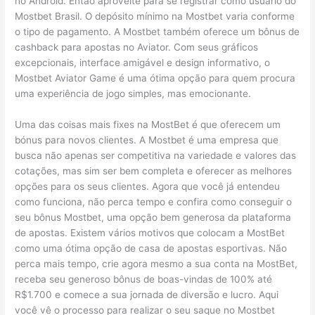
no Android. Então aproveite para se registrar como usuário do
Mostbet Brasil. O depósito mínimo na Mostbet varia conforme
o tipo de pagamento. A Mostbet também oferece um bônus de
cashback para apostas no Aviator. Com seus gráficos
excepcionais, interface amigável e design informativo, o
Mostbet Aviator Game é uma ótima opção para quem procura
uma experiência de jogo simples, mas emocionante.
Uma das coisas mais fixes na MostBet é que oferecem um
bónus para novos clientes. A Mostbet é uma empresa que
busca não apenas ser competitiva na variedade e valores das
cotações, mas sim ser bem completa e oferecer as melhores
opções para os seus clientes. Agora que você já entendeu
como funciona, não perca tempo e confira como conseguir o
seu bônus Mostbet, uma opção bem generosa da plataforma
de apostas. Existem vários motivos que colocam a MostBet
como uma ótima opção de casa de apostas esportivas. Não
perca mais tempo, crie agora mesmo a sua conta na MostBet,
receba seu generoso bônus de boas-vindas de 100% até
R$1.700 e comece a sua jornada de diversão e lucro. Aqui
você vê o processo para realizar o seu saque no Mostbet