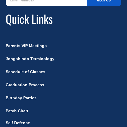
Quick Links
Parents VIP Meetings
Jongshindo Terminology
Schedule of Classes
Graduation Process
Birthday Parties
Patch Chart
Self Defense