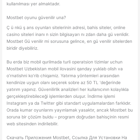
kullanılması yer almaktadır.
Mostbet oyunu güvenilir una?
Ç ü nkü ş ans oyunları sitelerinin adresi, bahis siteler, online
casino siteleri inanı n sizin bilgisayarı nı zdan daha gü venlidir.
Mostbet Gü venilir mi sorusuna gelince, en gü venilir sitelerden
biridir diyebiliriz.
Bu erda biz mobil qurilmada turli operatsion tizimlar uchun
Mostbet Uzbekistan mobil ilovasini qanday yuklab olish va
o’rnatishni ko’rib chiqamiz. Yatırma yöntemleri arasından
kendinize uygun olanı seçerek sobre az 50 TL ‘değerinde
yatırım yapınız. Güvenilirlik analizleri her kullanıcının kolaylıkla
gerçekleştirebileceği işlemlerden oluşur. İndirme işlemi
Instagram ya da Twitter gibi standart uygulamalardan farklıdır.
Orada kumar oyunlarını yayınlamak yasaktır, ancak Mostbet bu
soruna bir çözüm buldu – program doğrudan bahisçinin resmi
web sitesinden indirilebilir.
Скачать Приложения Mostbet, Ссылка Для Установки На