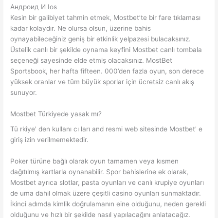
Андроид И Ios
Kesin bir galibiyet tahmin etmek, Mostbet’te bir fare tıklaması
kadar kolaydır. Ne olursa olsun, üzerine bahis
oynayabileceğiniz geniş bir etkinlik yelpazesi bulacaksınız.
Üstelik canlı bir şekilde oynama keyfini Mostbet canlı tombala
seçeneği sayesinde elde etmiş olacaksınız. MostBet
Sportsbook, her hafta fifteen. 000’den fazla oyun, son derece
yüksek oranlar ve tüm büyük sporlar için ücretsiz canlı akış
sunuyor.
Mostbet Türkiyede yasak mı?
Tü rkiye' den kullanı cı ları and resmi web sitesinde Mostbet' e
giriş izin verilmemektedir.
Poker türüne bağlı olarak oyun tamamen veya kısmen
dağıtılmış kartlarla oynanabilir. Spor bahislerine ek olarak,
Mostbet ayrıca slotlar, pasta oyunları ve canlı krupiye oyunları
de uma dahil olmak üzere çeşitli casino oyunları sunmaktadır.
İkinci adımda kimlik doğrulamanın eine olduğunu, neden gerekli
olduğunu ve hızlı bir şekilde nasıl yapılacağını anlatacağız.