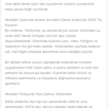
uma dahil olmak üzeri slot oyunlarının (casino oyunlarının)
hepsi şansa bağlı oyunlardır.
Mostbet Casino’da Aviator Accident Game Aviator’da 4400 Try
Kazanın
Bu nedenle, Türkiye’de, bu alanda birçok uzman tarafından şu
anda aktif olarak tartışılan yeni bir spor yasası
düşünülmektedir. Sitemizde bulunan yazı, video, fotoğraf ve
haberlerin the girl hakkı saklıdır. Yönlendirilen sayfada kullanıcı
adı, mail bilgisi empieza departman konu başlığını seçiniz.
Bir dahaki sefere yorum yaptığımda kullanılmak mostbet
uygulamasını indir üzere adımı, e-posta adresimi ve web site
adresimi bu tarayıcıya kaydet. Kuponda bahis türünü ve
miktarını belirtmeniz ve onaylama düğmesine basmanız
gerekiyor.
Mostbet Türkiye’de Para Çekme Yöntemleri
Bahis sitelerine olan ilgi son zamanlarda ciddi bir artış
göstermiştir. DOTA two, dünya çapında çeşitli liglerde ve