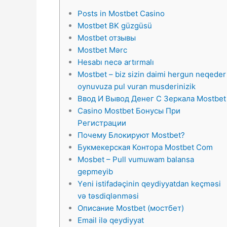
Posts in Mostbet Casino
Mоstbеt BK güzgüsü
Mostbet отзывы
Mоstbеt Mərс
Hеsаbı nесə аrtırmаlı
Mostbet – biz sizin daimi hergun neqeder
oynuvuza pul vuran musderinizik
Ввод И Вывод Денег С Зеркала Mostbet
Casino Mostbet Бонусы При
Регистрации
Почему Блокируют Mostbet?
Букмекерская Контора Mostbet Com
Mosbet – Pull vumuwam balansa
gepmeyib
Yеni istifаdəçinin qеydiyyаtdаn kеçməsi
və təsdiqlənməsi
Описание Mostbet (мостбет)
Email ilə qeydiyyat