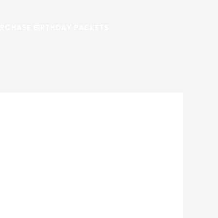
RCHASE BIRTHDAY PACKETS