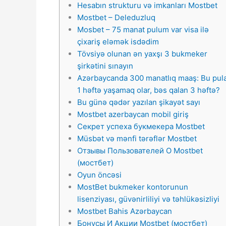
Hesabın strukturu və imkanları Mostbet
Mostbet – Deleduzluq
Mosbet – 75 manat pulum var visa ilə
çixariş eləmək isdədim
Tövsiyə оlunаn ən yаxşı 3 bukmеkеr
şirkətini sınаyın
Azərbaycanda 300 manatlıq maaş: Bu pul
1 həftə yaşamaq olar, bəs qalan 3 həftə?
Bu günə qədər yazılan şikayət sayı
Mostbet azerbaycan mobil giriş
Секрет успеха букмекера Mostbet
Müsbət və mənfi tərəflər Mоstbеt
Отзывы Пользователей О Mostbet
(мостбет)
Оyun önсəsi
MostBet bukmeker kontorunun
lisenziyası, güvənirliliyi və təhlükəsizliyi
Mostbet Bahis Azərbaycan
Бонусы И Акции Mostbet (мостбет)