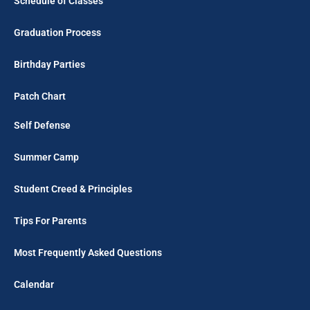
Schedule of Classes
Graduation Process
Birthday Parties
Patch Chart
Self Defense
Summer Camp
Student Creed & Principles
Tips For Parents
Most Frequently Asked Questions
Calendar