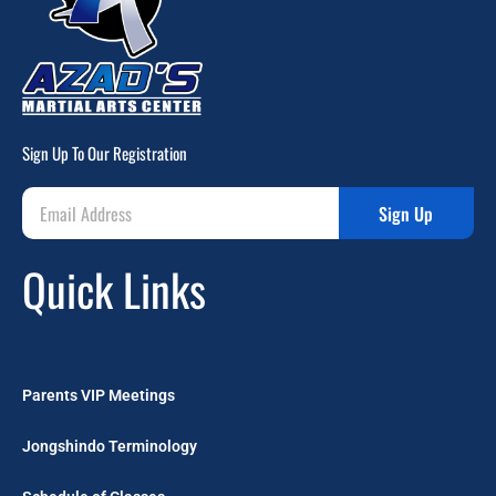
Sign Up To Our Registration
Sign Up
Quick Links
Parents VIP Meetings
Jongshindo Terminology