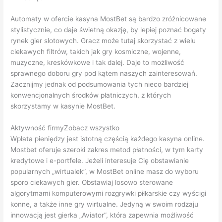
Automaty w ofercie kasyna MostBet są bardzo zróżnicowane
stylistycznie, co daje świetną okazję, by lepiej poznać bogaty
rynek gier slotowych. Gracz może tutaj skorzystać z wielu
ciekawych filtrów, takich jak gry kosmiczne, wojenne,
muzyczne, kreskówkowe i tak dalej. Daje to możliwość
sprawnego doboru gry pod kątem naszych zainteresowań.
Zacznijmy jednak od podsumowania tych nieco bardziej
konwencjonalnych środków płatniczych, z których
skorzystamy w kasynie MostBet.
Aktywność firmyZobacz wszystko
Wpłata pieniędzy jest istotną częścią każdego kasyna online.
Mostbet oferuje szeroki zakres metod płatności, w tym karty
kredytowe i e-portfele. Jeżeli interesuje Cię obstawianie
popularnych „wirtualek”, w MostBet online masz do wyboru
sporo ciekawych gier. Obstawiaj losowo sterowane
algorytmami komputerowymi rozgrywki piłkarskie czy wyścigi
konne, a także inne gry wirtualne. Jedyną w swoim rodzaju
innowacją jest gierka „Aviator”, która zapewnia możliwość