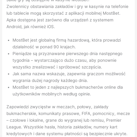
Zwolennicy obstawiania zakładów i gry w kasynie na telefonie
lub tablecie mogą skorzystać z aplikacji mobilnej MostBet.
Apka dostępna jest zarówno dla urządzeń z systemem
Android, jak również iOS.
MostBet jest globalną firmą hazardową, która prowadzi
działalność w ponad 90 krajach.
Pieniądze są przyznawane pierwszego dnia następnego
tygodnia – wystarczająco dużo czasu, aby ponownie
wszystko zrealizować i spróbować szczęścia.
Jak sama nazwa wskazuje, zapewnia graczom możliwość
wygrania dużej nagrody każdego dnia.
MostBet to jeden z najlepszych bukmacherów online dla
użytkowników mobilnych według opinie.
Zapowiedzi zwycięstw w meczach, połowy, zakłady
bukmacherskie, komunikaty prasowe, FIFA, pomocnicy, mecze
– czołowe i lokalne, grane do wygranej lub remisu, Premier
League. Wszystkie hasła, historia zakładów, numery kart
kredytowych i dane systemu płatności są bezpiecznie ukryte.