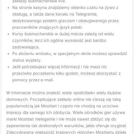
zakłady bukmacherskie live.
Na stronie kasyna znajdziemy okienko czatu na żywo z
obsługą, a także dane kanału na Telegramie,
dedykowanego polskim graczom i obsługiwanego przez
pracowników znających język polski.
Kursy bukmacherskie w dużej mierze zależą od wielu
czynników, lecz ich ogólna wysokość jest bardzo
zadowalająca.
Po złożeniu wniosku, w specjalnym oknie możesz sprawdzić
status wypłaty.
Jeśli potrzebujesz więcej informacji i nie masz nic
przeciwko poczekaniu kilku godzin, możesz skorzystać z
pomocy przez e-mail.
W Internecie można znaleźć wiele «podróbek» wielu klubów
domowych. Początkujące zakłady online nie cieszą się taką
popularnością jak Mostbet i często nie chodzą na uczciwe
imprezy dla samego ich zdobycia. Wiele ośrodków gier używa
marki Mostbet nielegalnie i nie może nawet zbliżyć się do
zapewnienia tak doskonałych warunków, jakie oferuje oryginał.
Zdecydowana większość krajowych «klonów» Mostbetu działa