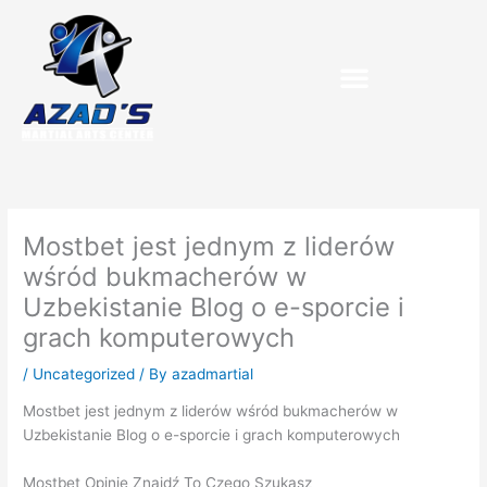
Skip
to
content
Mostbet jest jednym z liderów
wśród bukmacherów w
Uzbekistanie Blog o e-sporcie i
grach komputerowych
/
Uncategorized
/ By
azadmartial
Mostbet jest jednym z liderów wśród bukmacherów w
Uzbekistanie Blog o e-sporcie i grach komputerowych
Mostbet Opinie Znajdź To Czego Szukasz