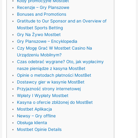
Kody promocyjne Mostbet
Recenzje – Gry Planszowe
Bonuses and Promotions
Gratitude to Our Sponsor and an Overview of
Mostbet Sports Betting
Gry Na Żywo Mostbet
Gry Planszowe – Encyklopedia
Czy Mogę Grać W Mostbet Casino Na
Urządzeniu Mobilnym?
Czas odebrać wygrane? Oto, jak wypłacimy
nasze pieniądze z kasyna MostBet
Opinie o metodach płatności MostBet
Dostawcy gier w kasynie MostBet
Przyjazność strony internetowej
Wpłaty I Wypłaty Mostbet
Kasyna o ofercie zbliżonej do MostBet
Mostbet Aplikacja
Newsy – Gry offline
Obsługa klienta
Mostbet Opinie Details