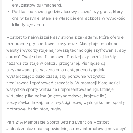
entuzjastów bukmacherki.
Pod koniec każdej godziny losowy szczęśliwy gracz, który
grał w kasynie, staje się właścicielem jackpota w wysokości
kilku tysięcy euro.
Mostbet to najwyższej klasy strona z zakładami, która oferuje
różnorodne gry sportowe i kasynowe. Akceptuje popularne
waluty i wykorzystuje najnowszą technologię szyfrowania, aby
chronić Twoje dane finansowe. Prędzej czy później każdy
hazardzista staje w obliczu przegranej. Pieniądze są
przyznawane pierwszego dnia następnego tygodnia –
wystarczająco dużo czasu, aby ponownie wszystko
zrealizować i spróbować szczęścia. W promocji biorą udział
wszystkie sporty wirtualne i reprezentowane ligi. Istnieje
wirtualna piłka nożna (międzynarodowe, krajowe ligi),
koszykówka, hokej, tenis, wyścigi psów, wyścigi konne, sporty
motorowe, badminton, rugby.
Part 2: A Memorable Sports Betting Event on Mostbet
Jednak znalezienie odpowiedniej strony internetowej może być