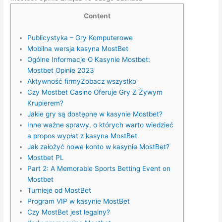
Content
Publicystyka – Gry Komputerowe
Mobilna wersja kasyna MostBet
Ogólne Informacje O Kasynie Mostbet:
Mostbet Opinie 2023
Aktywność firmyZobacz wszystko
Czy Mostbet Casino Oferuje Gry Z Żywym
Krupierem?
Jakie gry są dostępne w kasynie Mostbet?
Inne ważne sprawy, o których warto wiedzieć
a propos wypłat z kasyna MostBet
Jak założyć nowe konto w kasynie MostBet?
Mostbet PL
Part 2: A Memorable Sports Betting Event on
Mostbet
Turnieje od MostBet
Program VIP w kasynie MostBet
Czy MostBet jest legalny?