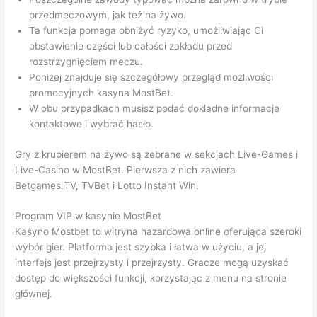
przedmeczowym, jak też na żywo.
Ta funkcja pomaga obniżyć ryzyko, umożliwiając Ci
obstawienie części lub całości zakładu przed
rozstrzygnięciem meczu.
Poniżej znajduje się szczegółowy przegląd możliwości
promocyjnych kasyna MostBet.
W obu przypadkach musisz podać dokładne informacje
kontaktowe i wybrać hasło.
Gry z krupierem na żywo są zebrane w sekcjach Live-Games i
Live-Casino w MostBet. Pierwsza z nich zawiera
Betgames.TV, TVBet i Lotto Instant Win.
Program VIP w kasynie MostBet
Kasyno Mostbet to witryna hazardowa online oferująca szeroki
wybór gier. Platforma jest szybka i łatwa w użyciu, a jej
interfejs jest przejrzysty i przejrzysty. Gracze mogą uzyskać
dostęp do większości funkcji, korzystając z menu na stronie
głównej.