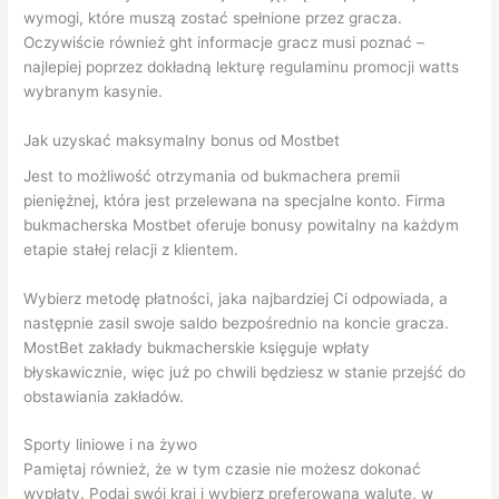
wymogi, które muszą zostać spełnione przez gracza.
Oczywiście również ght informacje gracz musi poznać –
najlepiej poprzez dokładną lekturę regulaminu promocji watts
wybranym kasynie.
Jak uzyskać maksymalny bonus od Mostbet
Jest to możliwość otrzymania od bukmachera premii
pieniężnej, która jest przelewana na specjalne konto. Firma
bukmacherska Mostbet oferuje bonusy powitalny na każdym
etapie stałej relacji z klientem.
Wybierz metodę płatności, jaka najbardziej Ci odpowiada, a
następnie zasil swoje saldo bezpośrednio na koncie gracza.
MostBet zakłady bukmacherskie księguje wpłaty
błyskawicznie, więc już po chwili będziesz w stanie przejść do
obstawiania zakładów.
Sporty liniowe i na żywo
Pamiętaj również, że w tym czasie nie możesz dokonać
wypłaty. Podaj swój kraj i wybierz preferowaną walutę, w