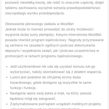
postawić niewielką kwotę, ale robić to znacznie częściej, dzięki
takiemu zachowaniu wyraźnie wzrasta prawdopodobieństwo
zwycięskiego wyniku przedsięwzięcia.
Obstawianie pierwszego zakładu w MostBet
Jednak może to również prowadzić do utraty możliwości
wygrania dużej sumy pieniędzy. Kasyno internetowe MostBet
posiada również program lojalnościowy. Nagrody przyznawane
są zarówno na zasadach ogólnych podczas dokonywania
depozytu i wypełniania zadań, jak i podczas uczestnictwa w
promocjach w ramach programu lojalnościowego.
Jeśli użytkownikowi nie uda się uzyskać bonusu lub go
wykorzystać, należy skontaktować się z działem wsparcia.
Lustro jest podobne do oficjalnej strony klubu
hazardowego, gdzie dostępne są wszystkie te same
funkcje i funkcje.
Następnie wpisz swój adres e-mail, na który zawsze
będziesz mógł się zalogować.
Zoptymalizowane pod kątem urządzeń mobilnych projekty