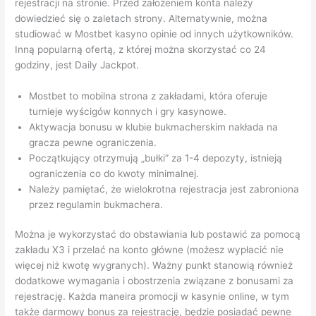
rejestracji na stronie. Przed założeniem konta należy
dowiedzieć się o zaletach strony. Alternatywnie, można
studiować w Mostbet kasyno opinie od innych użytkowników.
Inną popularną ofertą, z której można skorzystać co 24
godziny, jest Daily Jackpot.
Mostbet to mobilna strona z zakładami, która oferuje
turnieje wyścigów konnych i gry kasynowe.
Aktywacja bonusu w klubie bukmacherskim nakłada na
gracza pewne ograniczenia.
Początkujący otrzymują „bułki” za 1-4 depozyty, istnieją
ograniczenia co do kwoty minimalnej.
Należy pamiętać, że wielokrotna rejestracja jest zabroniona
przez regulamin bukmachera.
Można je wykorzystać do obstawiania lub postawić za pomocą
zakładu X3 i przelać na konto główne (możesz wypłacić nie
więcej niż kwotę wygranych). Ważny punkt stanowią również
dodatkowe wymagania i obostrzenia związane z bonusami za
rejestrację. Każda maneira promocji w kasynie online, w tym
także darmowy bonus za rejestrację, będzie posiadać pewne