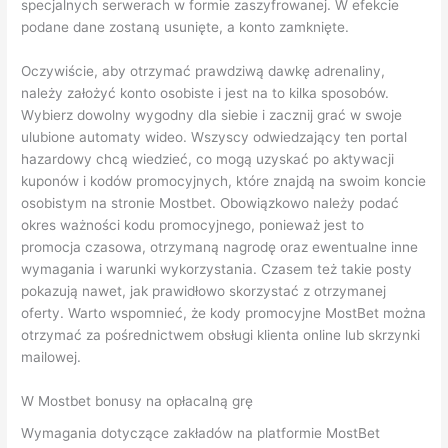
specjalnych serwerach w formie zaszyfrowanej. W efekcie
podane dane zostaną usunięte, a konto zamknięte.
Oczywiście, aby otrzymać prawdziwą dawkę adrenaliny,
należy założyć konto osobiste i jest na to kilka sposobów.
Wybierz dowolny wygodny dla siebie i zacznij grać w swoje
ulubione automaty wideo. Wszyscy odwiedzający ten portal
hazardowy chcą wiedzieć, co mogą uzyskać po aktywacji
kuponów i kodów promocyjnych, które znajdą na swoim koncie
osobistym na stronie Mostbet. Obowiązkowo należy podać
okres ważności kodu promocyjnego, ponieważ jest to
promocja czasowa, otrzymaną nagrodę oraz ewentualne inne
wymagania i warunki wykorzystania. Czasem też takie posty
pokazują nawet, jak prawidłowo skorzystać z otrzymanej
oferty. Warto wspomnieć, że kody promocyjne MostBet można
otrzymać za pośrednictwem obsługi klienta online lub skrzynki
mailowej.
W Mostbet bonusy na opłacalną grę
Wymagania dotyczące zakładów na platformie MostBet