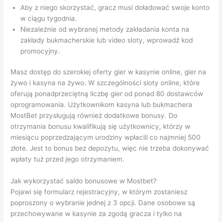
Aby z niego skorzystać, gracz musi doładować swoje konto
w ciągu tygodnia.
Niezależnie od wybranej metody zakładania konta na
zakłady bukmacherskie lub video sloty, wprowadź kod
promocyjny.
Masz dostęp do szerokiej oferty gier w kasynie online, gier na
żywo i kasyna na żywo. W szczególności sloty online, które
oferują ponadprzeciętną liczbę gier od ponad 80 dostawców
oprogramowania. Użytkownikom kasyna lub bukmachera
MostBet przysługują również dodatkowe bonusy. Do
otrzymania bonusu kwalifikują się użytkownicy, którzy w
miesiącu poprzedzającym urodziny wpłacili co najmniej 500
złote. Jest to bonus bez depozytu, więc nie trzeba dokonywać
wpłaty tuż przed jego otrzymaniem.
Jak wykorzystać saldo bonusowe w Mostbet?
Pojawi się formularz rejestracyjny, w którym zostaniesz
poproszony o wybranie jednej z 3 opcji. Dane osobowe są
przechowywane w kasynie za zgodą gracza i tylko na