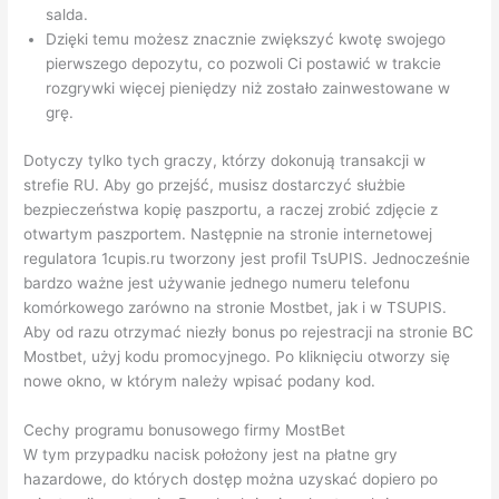
salda.
Dzięki temu możesz znacznie zwiększyć kwotę swojego
pierwszego depozytu, co pozwoli Ci postawić w trakcie
rozgrywki więcej pieniędzy niż zostało zainwestowane w
grę.
Dotyczy tylko tych graczy, którzy dokonują transakcji w
strefie RU. Aby go przejść, musisz dostarczyć służbie
bezpieczeństwa kopię paszportu, a raczej zrobić zdjęcie z
otwartym paszportem. Następnie na stronie internetowej
regulatora 1cupis.ru tworzony jest profil TsUPIS. Jednocześnie
bardzo ważne jest używanie jednego numeru telefonu
komórkowego zarówno na stronie Mostbet, jak i w TSUPIS.
Aby od razu otrzymać niezły bonus po rejestracji na stronie BC
Mostbet, użyj kodu promocyjnego. Po kliknięciu otworzy się
nowe okno, w którym należy wpisać podany kod.
Cechy programu bonusowego firmy MostBet
W tym przypadku nacisk położony jest na płatne gry
hazardowe, do których dostęp można uzyskać dopiero po