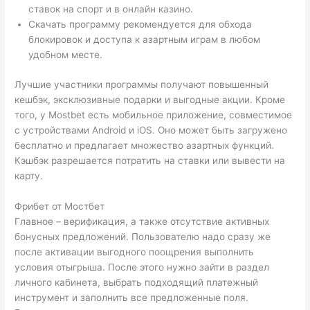
ставок на спорт и в онлайн казино.
Скачать программу рекомендуется для обхода
блокировок и доступа к азартным играм в любом
удобном месте.
Лучшие участники программы получают повышенный
кешбэк, эксклюзивные подарки и выгодные акции. Кроме
того, у Mostbet есть мобильное приложение, совместимое
с устройствами Android и iOS. Оно может быть загружено
бесплатно и предлагает множество азартных функций.
Кэшбэк разрешается потратить на ставки или вывести на
карту.
Фрибет от Мостбет
Главное – верификация, а также отсутствие активных
бонусных предложений. Пользователю надо сразу же
после активации выгодного поощрения выполнить
условия отыгрыша. После этого нужно зайти в раздел
личного кабинета, выбрать подходящий платежный
инструмент и заполнить все предложенные поля.