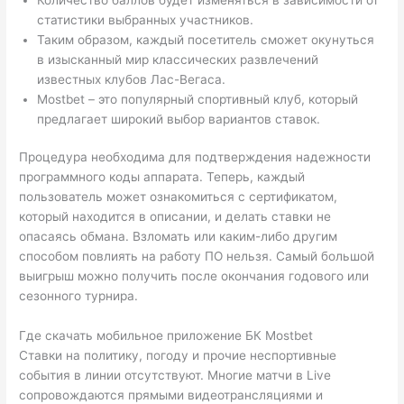
статистики выбранных участников.
Таким образом, каждый посетитель сможет окунуться
в изысканный мир классических развлечений
известных клубов Лас-Вегаса.
Mostbet – это популярный спортивный клуб, который
предлагает широкий выбор вариантов ставок.
Процедура необходима для подтверждения надежности
программного коды аппарата. Теперь, каждый
пользователь может ознакомиться с сертификатом,
который находится в описании, и делать ставки не
опасаясь обмана. Взломать или каким-либо другим
способом повлиять на работу ПО нельзя. Самый большой
выигрыш можно получить после окончания годового или
сезонного турнира.
Где скачать мобильное приложение БК Mostbet
Ставки на политику, погоду и прочие неспортивные
события в линии отсутствуют. Многие матчи в Live
сопровождаются прямыми видеотрансляциями и