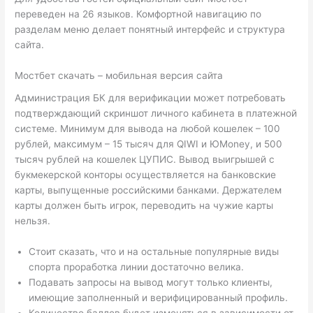
переведен на 26 языков. Комфортной навигацию по
разделам меню делает понятный интерфейс и структура
сайта.
Мостбет скачать – мобильная версия сайта
Администрация БК для верификации может потребовать
подтверждающий скриншот личного кабинета в платежной
системе. Минимум для вывода на любой кошелек – 100
рублей, максимум – 15 тысяч для QIWI и ЮMoney, и 500
тысяч рублей на кошелек ЦУПИС. Вывод выигрышей с
букмекерской конторы осуществляется на банковские
карты, выпущенные российскими банками. Держателем
карты должен быть игрок, переводить на чужие карты
нельзя.
Стоит сказать, что и на остальные популярные виды
спорта проработка линии достаточно велика.
Подавать запросы на вывод могут только клиенты,
имеющие заполненный и верифицированный профиль.
Количество баллов будет изменяться в зависимости от