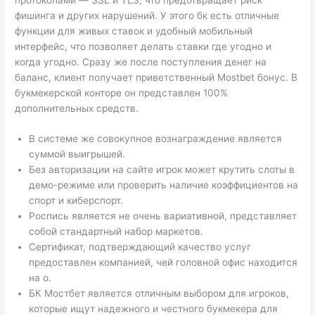
фишинга и других нарушений. У этого бк есть отличные
функции для живых ставок и удобный мобильный
интерфейс, что позволяет делать ставки где угодно и
когда угодно. Сразу же после поступления денег на
баланс, клиент получает приветственный Mostbet бонус. В
букмекерской конторе он представлен 100%
дополнительных средств.
В системе же совокупное вознаграждение является
суммой выигрышей.
Без авторизации на сайте игрок может крутить слоты в
демо-режиме или проверить наличие коэффициентов на
спорт и киберспорт.
Роспись является не очень вариативной, представляет
собой стандартный набор маркетов.
Сертификат, подтверждающий качество услуг
предоставлен компанией, чей головной офис находится
на о.
БК Мостбет является отличным выбором для игроков,
которые ищут надежного и честного букмекера для