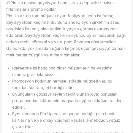
🎁Pin Up casino qeydiyyat bonusları və depozitsiz pulsuz
fırlanmalarla promo kodlar
Pin Up az-da tam hüquqlu oyun fəaliyyəti üçün istifadəçi
qeydiyyatdan keçirməlidir. Bunu ancaq oyun şirkətinin əsas
qaydaları ilə tanış olan yetkinlik yaşına çatmış azərbaycanlı
edə bilər. Qeydiyyatdan keçərkən oyunçu oyun hesabının bağlı
olduğu mobil nömrəni və ya e-poçt ünvanını göstərməlidir.
Gələcəkdə yoxlamadan uğurla keçmək üçün qeydiyyat zamanı
məlumatlar düzgün və etibarlı olmalıdır.
İdarəetmə işi haqqında digər müştərilərin nə yazdığını
özünüz görə bilərsiniz.
Promosyon kodunun həmişə istifadə müddəti var, bu
tarixdən sonra o, etibarlılığını itirir.
Oyunçuların çoxsaylı rəyləri təklif olunan loyal bonuslar
proqramından istifadənin məqsədə uyğun olduğuni təsdiq
edirlər.
Eyni zamanda Pin Up casino qonaq udduğu pulu bank
kartlarına və ya onlayn xidmət vasitəsilə məhdudiyyətsiz
çıxara bilər.