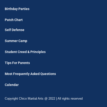
Birthday Parties
Patch Chart
Self Defense
Summer Camp
Student Creed & Principles
Tips For Parents
Most Frequently Asked Questions
Calendar
Copyright Chico Martial Arts @ 2022 | All rights reserved