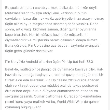
Bu suala birmənalı cavab vermək, bəlkə də, mümkün deyil.
Mütəxəssislərin tövsiyə etdiyi kimi, kazinonun bütün
qaydalarını başa düşmək və öz qabiliyyətlərinizə arxayın olmaq
üçün əlinizi oyun maşınlarında sınamaq daha yaxşıdır. Daha
sonra, artıq yaxşı bildiyiniz zaman, digər qumar oyunlarına
keçə bilərsiniz. Hər bir nüfuzlu kazino öz müştərilərini
qiymətləndirir və müştərinin narazı qalmasını ödəyə bilməz.
Buna görə də, Pin Up casino azerbaycan saytında oyunçular
üçün gecə-gündüz dəstək var.
Pin Up yüklə Android cihazları üçün Pin Up bet indir 860
Beləliklə, mütləq bir başlanğıc da oynamağa başlaya bilər. Hal-
hazırda oynamağa başlaya və real pul qazanmaq üçün real bir
fürsət əldə edə bilərsiniz. Pin Up casino 2016-cı ildə anadan
olub və kifayət qədər qısa müddət ərzində təkcə postsovet
ölkələrində deyil, bütün dünyada qumarbazların etibarını və
sevgisini qazanıb. Qumar platforması Curacao hökumətindən
rəsmi lisenziyaya malikdir və bu, World Wide Web-də qumar
oynamaq hüququ verir.