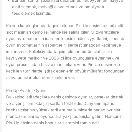
Bundan sonra, şəxsi kabi daxil olmaq, müəyyən bir maliyyə
aləti seçmək, məbləği əlavə etmək və əməliyyatı
təsdiqləmək lazımdır.
Kazino kataloqlarında təqdim olunan Pin Up casino az müxtəlif
slot maşınları demo rejimində işə salına bilər. O, ziyarətçilərə
oyun avtomatlarının idarə edilməsinin xüsusiyyətlərini, eləcə də
oyun avtomatlarının aspektlərini sərbəst sınaqdan keçirməyə
imkan verir. Kolleksiyada təqdim olunan bütün slotlar əla
keyfiyyətə malikdir və 2023-ci ildə oyunçulara əylənmək və
oyun prosesindən həzz almaq imkanı verir. Pin Up casino-də
keçirilən turnirlərdə iştirak edənlərin böyük mükafat fondundan
əlavə uduşlar əldə etmək imkanı var.
Pin Up Aviator Oyunu
Bu kazino istifadəçilərə geniş çeşiddə oyunlar, peşəkar dəstək
və əlverişli əməkdaşlıq şərtləri təklif edir. Dünyanın aparıcı
istehsalçılarının yüksək tariflərə malik minlərlə parlaq oyunları
müntəzəm olaraq oyunçulara yaxşı ödənişlər gətirir. Həmçinin,
Pin-Up casino geniş bonuslar sistemini təmin edir.