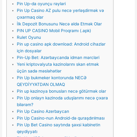
Pin Up-da oyunçu rəyləri
Pin Up Casino AZ pulu necə yerləşdirmək və
çıxarmaq olar
İlk Depozit Bonusunu Necə əldə Etmək Olar
PIN UP CASINO Mobil Proqramı (.apk)
Rulet Oyunu
Pin up casino apk download: Android cihazlar
için dosyalar
Pin-Up Bet: Azərbaycanda idman mərcləri
Yeni kriptovalyuta kazinolarını skan etmək
üçün sadə məsləhətlər
Pin Up bukmeker kontorunda NECƏ
QEYDİYYATDAN OLMAQ
Pin up kazinoya bonusları necə götürmək olar
Pin Up onlayn kazinoda uduşlarımı necə çıxara
bilərəm?
Pin Up Casino Azerbaycan
Pin Up Casino-nun Android-də quraşdırılması
Pin Up Bet Casino saytında şəxsi kabinetin
qeydiyyatı