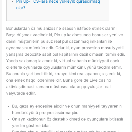
Pin Up-ı iOS-lara nece yükləyib quraşdırmaq
olar?
Bonuslardan öz mülahizəsinə əsasən istifadə etmək olarmı
Başa düşmək vacibdir ki, Pin up kazinosunda bonuslar yeni və
daimi müştərilərin pulsuz real pul qazanmaq imkanları ilə
oynamasını mümkün edir. Odur ki, oyun prosesinə məsuliyyətli
yanaşma depozitə sabit pul kapitalının daxil olmasını təmin edir.
Yadda saxlamaq lazımdır ki, virtual sahənin müdiriyyəti canlı
dilerlərlə oyunlarda qoyuluşların mümkünlüyünü təqdim etmir.
Bu onunla şərtləndirilir ki, krupye kimi real aparıcı çıxış edir ki,
ona əmək haqqı ödənilməlidir. Buna görə də Live casino
aktivləşdirməsi zamanı müstəsna olaraq qoyuluşlar real
valyutada edilir.
Bu, qəza əyləncəsinə aiddir və onun mahiyyəti təyyarənin
hündürlüyünü proqnozlaşdırmaqdır.
Onlayn kazinonun öz dəstək xidməti də oyunçulara ixtisaslı
yardım göstərə bilər.
Bundan əlavə, məxfilik siyasətinin mövcudluğu və məsul