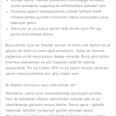
qumar prinsipinə uyğunluq da təhlükəsizliyə şəhadət verir.
Dünyanın aparıcı istehsalçılarının yüksək tariflərə malik
minlərlə parlaq oyunları müntəzəm olaraq oyunçulara yaxşı
ödənişlər gətirir.
Əlavə pul və ya pulsuz spinlər əldə etmək üçün Pin Up
promo kod istifadə olunur.
Bunu etmək üçün bir brauzer açmalı və rəsmi veb saytını və ya
işləyən bir linkin ünvanını daxil etməlisiniz. Yalnız bir İnternet
bağlantısı və bir neçə pulsuz dəqiqə olmalıdır. Buna görə bütün
interfeys elementləri və slot maşınları sabit bir rejimdə
işləyəcəkdir. Pin Up Casino APK və ya saytın həssas versiyası
saytın xüsusiyyətlərinə tam giriş imkanı verir.
İlk depozit bonusunu necə əldə etmək olar
Gemblerlər yalnız oyun avtomatlarında qoyuluşlar etmirlər,
həm də bukmeker ofisinin xidmətindən istifadə edə və ya
kiberidmanda güclərini sınaya bilərlər. Servis gecə – gündüz
rejimində, istirahət və bayram günləri olmadan işləyir.
Meydançanın lobbisində istifadəçilər arasında geniş yayılmış