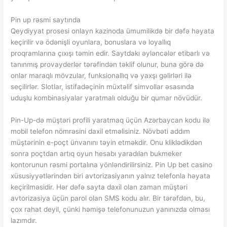
Pin up rəsmi saytında
Qeydiyyat prosesi onlayn kazinoda ümumilikdə bir dəfə həyata
keçirilir və ödənişli oyunlara, bonuslara və loyallıq
proqramlarına çıxışı təmin edir. Saytdakı əyləncələr etibarlı və
tanınmış provayderlər tərəfindən təklif olunur, buna görə də
onlar maraqlı mövzular, funksionallıq və yaxşı gəlirləri ilə
seçilirlər. Slotlar, istifadəçinin müxtəlif simvollar əsasında
uduşlu kombinasiyalar yaratmalı olduğu bir qumar növüdür.
Pin-Up-də müştəri profili yaratmaq üçün Azərbaycan kodu ilə
mobil telefon nömrəsini daxil etməlisiniz. Növbəti addım
müştərinin e-poçt ünvanını təyin etməkdir. Onu kliklədikdən
sonra poçtdan artıq oyun hesabı yaradılan bukmeker
kontorunun rəsmi portalına yönləndirilirsiniz. Pin Up bet casino
xüsusiyyətlərindən biri avtorizasiyanın yalnız telefonla həyata
keçirilməsidir. Hər dəfə sayta daxil olan zaman müştəri
avtorizasiya üçün parol olan SMS kodu alır. Bir tərəfdən, bu,
çox rahat deyil, çünki həmişə telefonunuzun yanınızda olması
lazımdır.