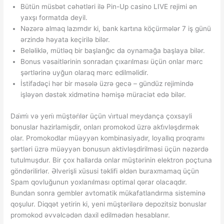
Bütün müsbət cəhətləri ilə Pin-Up casino LIVE rejimi ən
yaxşı formatda deyil.
Nəzərə almaq lazımdır ki, bank kartına köçürmələr 7 iş günü
ərzində həyata keçirilə bilər.
Beləliklə, mütləq bir başlanğıc da oynamağa başlaya bilər.
Bonus vəsaitlərinin sonradan çıxarılması üçün onlar mərc
şərtlərinə uyğun olaraq mərc edilməlidir.
İstifadəçi hər bir məsələ üzrə gecə – gündüz rejimində
işləyən dəstək xidmətinə həmişə müraciət edə bilər.
Dai̇mi̇ və yeni̇ müştəri̇lər üçün vi̇rtual meydança çoxsayli
bonuslar hazirlamişdir, onları promokod üzrə akti̇vləşdi̇rmək
olar. Promokodlar müəyyən kombinasiyadır, loyallıq proqramı
şərtləri üzrə müəyyən bonusun aktivləşdirilməsi üçün nəzərdə
tutulmuşdur. Bir çox hallarda onlar müştərinin elektron poçtuna
göndərilirlər. Əlverişli xüsusi təklifi əldən buraxmamaq üçün
Spam qovluğunun yoxlanılması optimal qərar olacaqdır.
Bundan sonra gembler avtomatik mükafatlandırma sisteminə
qoşulur. Diqqət yetirin ki, yeni müştərilərə depozitsiz bonuslar
promokod əvvəlcədən daxil edilmədən hesablanır.