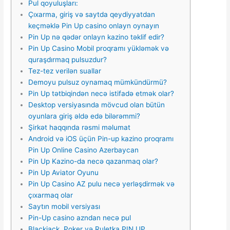
Pul qoyuluşları:
Çıxarma, giriş və saytda qeydiyyatdan
keçməklə Pin Up casino onlayn oynayın
Pin Up nə qədər onlayn kazino təklif edir?
Pin Up Casino Mobil proqramı yükləmək və
quraşdırmaq pulsuzdur?
Tez-tez verilən suallar
Demoyu pulsuz oynamaq mümkündürmü?
Pin Up tətbiqindən necə istifadə etmək olar?
Desktop versiyasında mövcud olan bütün
oyunlara giriş əldə edə bilərəmmi?
Şirkət haqqında rəsmi məlumat
Android və iOS üçün Pin-up kazino proqramı
Pin Up Online Casino Azerbaycan
Pin Up Kazino-da necə qazanmaq olar?
Pin Up Aviator Oyunu
Pin Up Casino AZ pulu necə yerləşdirmək və
çıxarmaq olar
Saytın mobil versiyası
Pin-Up casino azndan necə pul
Blackjack, Poker və Ruletka PIN UP