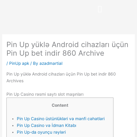
Skip
to
content
Purchase Birthday Packets
Pin Up yüklə Android cihazları üçün
Pin Up bet indir 860 Archive
/
PinUp apk
/ By
azadmartial
Pin Up yüklə Android cihazları üçün Pin Up bet indir 860
Archives
Pin Up Casino rəsmi saytı slot maşınları
Content
Pin Up Casino üstünlükləri və mənfi cəhətləri
Pin Up Casino və İdman Kitabı
Pin Up-da oyunçu rəyləri