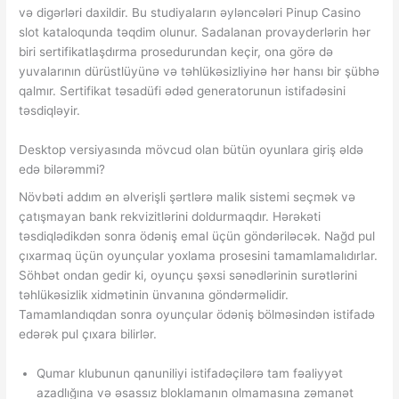
və digərləri daxildir. Bu studiyaların əyləncələri Pinup Casino
slot kataloqunda təqdim olunur. Sadalanan provayderlərin hər
biri sertifikatlaşdırma prosedurundan keçir, ona görə də
yuvalarının dürüstlüyünə və təhlükəsizliyinə hər hansı bir şübhə
qalmır. Sertifikat təsadüfi ədəd generatorunun istifadəsini
təsdiqləyir.
Desktop versiyasında mövcud olan bütün oyunlara giriş əldə
edə bilərəmmi?
Növbəti addım ən əlverişli şərtlərə malik sistemi seçmək və
çatışmayan bank rekvizitlərini doldurmaqdır. Hərəkəti
təsdiqlədikdən sonra ödəniş emal üçün göndəriləcək. Nağd pul
çıxarmaq üçün oyunçular yoxlama prosesini tamamlamalıdırlar.
Söhbət ondan gedir ki, oyunçu şəxsi sənədlərinin surətlərini
təhlükəsizlik xidmətinin ünvanına göndərməlidir.
Tamamlandıqdan sonra oyunçular ödəniş bölməsindən istifadə
edərək pul çıxara bilirlər.
Qumar klubunun qanuniliyi istifadəçilərə tam fəaliyyət
azadlığına və əsassız bloklamanın olmamasına zəmanət