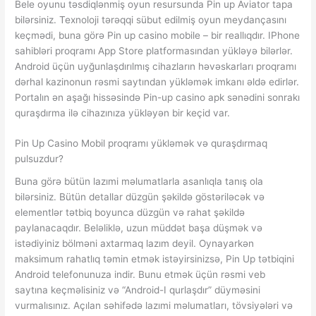
Bele oyunu təsdiqlənmiş oyun resursunda Pin up Aviator tapa
bilərsiniz. Texnoloji tərəqqi sübut edilmiş oyun meydançasını
keçmədi, buna görə Pin up casino mobile – bir reallıqdır. IPhone
sahibləri proqramı App Store platformasından yükləyə bilərlər.
Android üçün uyğunlaşdırılmış cihazların həvəskarları proqramı
dərhal kazinonun rəsmi saytından yükləmək imkanı əldə edirlər.
Portalın ən aşağı hissəsində Pin-up casino apk sənədini sonrakı
quraşdırma ilə cihazınıza yükləyən bir keçid var.
Pin Up Casino Mobil proqramı yükləmək və quraşdırmaq
pulsuzdur?
Buna görə bütün lazımi məlumatlarla asanlıqla tanış ola
bilərsiniz. Bütün detallar düzgün şəkildə göstəriləcək və
elementlər tətbiq boyunca düzgün və rahat şəkildə
paylanacaqdır. Beləliklə, uzun müddət başa düşmək və
istədiyiniz bölməni axtarmaq lazım deyil. Oynayarkən
maksimum rahatlıq təmin etmək istəyirsinizsə, Pin Up tətbiqini
Android telefonunuza indir. Bunu etmək üçün rəsmi veb
saytına keçməlisiniz və “Android-I qurlaşdır” düyməsini
vurmalısınız. Açılan səhifədə lazımi məlumatları, tövsiyələri və