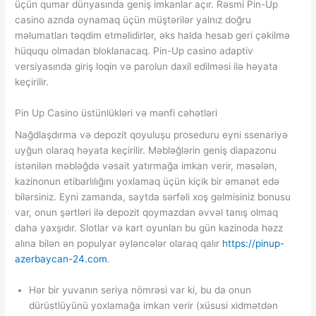
üçün qumar dünyasında geniş imkanlar açır. Rəsmi Pin-Up
casino aznda oynamaq üçün müştərilər yalnız doğru
məlumatları təqdim etməlidirlər, əks halda hesab geri çəkilmə
hüququ olmadan bloklanacaq. Pin-Up casino adaptiv
versiyasında giriş loqin və parolun daxil edilməsi ilə həyata
keçirilir.
Pin Up Casino üstünlükləri və mənfi cəhətləri
Nağdlaşdırma və depozit qoyuluşu proseduru eyni ssenariyə
uyğun olaraq həyata keçirilir. Məbləğlərin geniş diapazonu
istənilən məbləğdə vəsait yatırmağa imkan verir, məsələn,
kazinonun etibarlılığını yoxlamaq üçün kiçik bir əmanət edə
bilərsiniz. Eyni zamanda, saytda sərfəli xoş gəlmisiniz bonusu
var, onun şərtləri ilə depozit qoymazdan əvvəl tanış olmaq
daha yaxşıdır. Slotlar və kart oyunları bu gün kazinoda həzz
alına bilən ən populyar əyləncələr olaraq qalır
https://pinup-
azerbaycan-24.com
.
Hər bir yuvanın seriya nömrəsi var ki, bu da onun
dürüstlüyünü yoxlamağa imkan verir (xüsusi xidmətdən