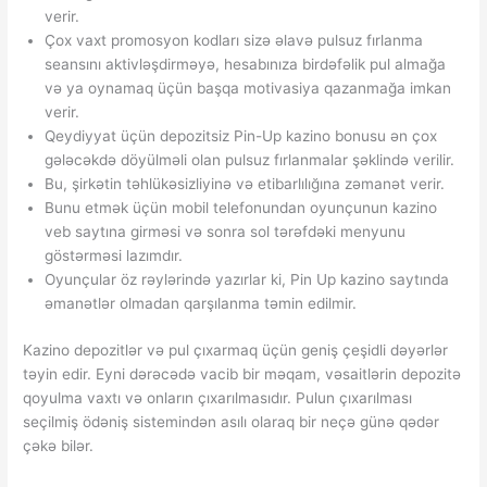
verir.
Çox vaxt promosyon kodları sizə əlavə pulsuz fırlanma
seansını aktivləşdirməyə, hesabınıza birdəfəlik pul almağa
və ya oynamaq üçün başqa motivasiya qazanmağa imkan
verir.
Qeydiyyat üçün depozitsiz Pin-Up kazino bonusu ən çox
gələcəkdə döyülməli olan pulsuz fırlanmalar şəklində verilir.
Bu, şirkətin təhlükəsizliyinə və etibarlılığına zəmanət verir.
Bunu etmək üçün mobil telefonundan oyunçunun kazino
veb saytına girməsi və sonra sol tərəfdəki menyunu
göstərməsi lazımdır.
Oyunçular öz rəylərində yazırlar ki, Pin Up kazino saytında
əmanətlər olmadan qarşılanma təmin edilmir.
Kazino depozitlər və pul çıxarmaq üçün geniş çeşidli dəyərlər
təyin edir. Eyni dərəcədə vacib bir məqam, vəsaitlərin depozitə
qoyulma vaxtı və onların çıxarılmasıdır. Pulun çıxarılması
seçilmiş ödəniş sistemindən asılı olaraq bir neçə günə qədər
çəkə bilər.