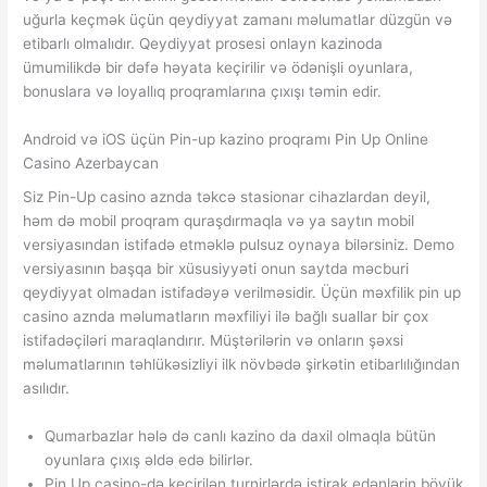
uğurla keçmək üçün qeydiyyat zamanı məlumatlar düzgün və
etibarlı olmalıdır. Qeydiyyat prosesi onlayn kazinoda
ümumilikdə bir dəfə həyata keçirilir və ödənişli oyunlara,
bonuslara və loyallıq proqramlarına çıxışı təmin edir.
Android və iOS üçün Pin-up kazino proqramı Pin Up Online
Casino Azerbaycan
Siz Pin-Up casino aznda təkcə stasionar cihazlardan deyil,
həm də mobil proqram quraşdırmaqla və ya saytın mobil
versiyasından istifadə etməklə pulsuz oynaya bilərsiniz. Demo
versiyasının başqa bir xüsusiyyəti onun saytda məcburi
qeydiyyat olmadan istifadəyə verilməsidir. Üçün məxfilik pin up
casino aznda məlumatların məxfiliyi ilə bağlı suallar bir çox
istifadəçiləri maraqlandırır. Müştərilərin və onların şəxsi
məlumatlarının təhlükəsizliyi ilk növbədə şirkətin etibarlılığından
asılıdır.
Qumarbazlar hələ də canlı kazino da daxil olmaqla bütün
oyunlara çıxış əldə edə bilirlər.
Pin Up casino-də keçirilən turnirlərdə iştirak edənlərin böyük