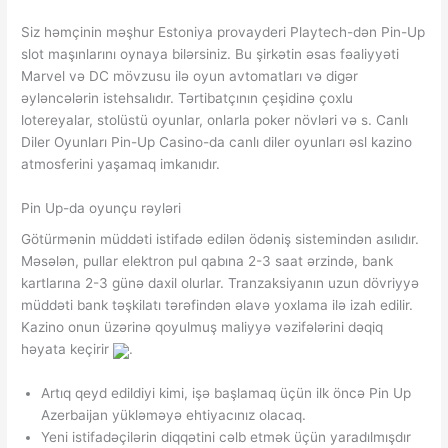
Siz həmçinin məşhur Estoniya provayderi Playtech-dən Pin-Up
slot maşınlarını oynaya bilərsiniz. Bu şirkətin əsas fəaliyyəti
Marvel və DC mövzusu ilə oyun avtomatları və digər
əyləncələrin istehsalıdır. Tərtibatçının çeşidinə çoxlu
lotereyalar, stolüstü oyunlar, onlarla poker növləri və s. Canlı
Diler Oyunları Pin-Up Casino-da canlı diler oyunları əsl kazino
atmosferini yaşamaq imkanıdır.
Pin Up-da oyunçu rəyləri
Götürmənin müddəti istifadə edilən ödəniş sistemindən asılıdır.
Məsələn, pullar elektron pul qabına 2-3 saat ərzində, bank
kartlarına 2-3 günə daxil olurlar. Tranzaksiyanın uzun dövriyyə
müddəti bank təşkilatı tərəfindən əlavə yoxlama ilə izah edilir.
Kazino onun üzərinə qoyulmuş maliyyə vəzifələrini dəqiq
həyata keçirir
.
Artıq qeyd edildiyi kimi, işə başlamaq üçün ilk öncə Pin Up
Azerbaijan yükləməyə ehtiyacınız olacaq.
Yeni istifadəçilərin diqqətini cəlb etmək üçün yaradılmışdır