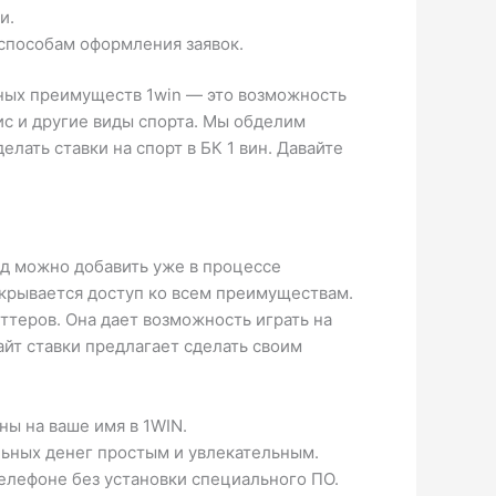
и.
способам оформления заявок.
вных преимуществ 1win — это возможность
нис и другие виды спорта. Мы обделим
лать ставки на спорт в БК 1 вин. Давайте
д можно добавить уже в процессе
открывается доступ ко всем преимуществам.
ттеров. Она дает возможность играть на
айт ставки предлагает сделать своим
ы на ваше имя в 1WIN.
ьных денег простым и увлекательным.
елефоне без установки специального ПО.