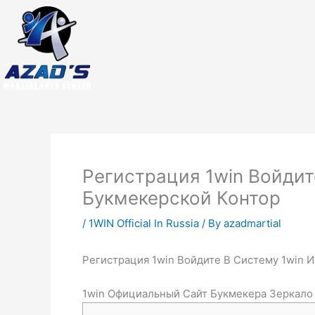
Skip
to
content
Регистрация 1win Войдит
Букмекерской Контор
/
1WIN Official In Russia
/ By
azadmartial
Регистрация 1win Войдите В Систему 1win 
1win Официальный Сайт Букмекера Зеркало 