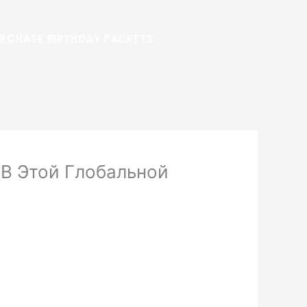
RCHASE BIRTHDAY PACKETS
 В Этой Глобальной