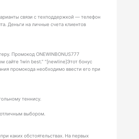
 варианты связи с техподдержкой ― телефон
йта. Деньги на личные счета клиентов
беттеру. Промокод ONEWINBONUS777
сайте 1win best.” “[newline]Этот бонус
ания промокода необходимо ввести его при
стольному теннису.
я отличным выбором.
при каких обстоятельствах. На первых