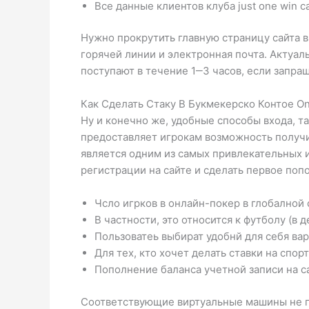
Все данные клиентов клуба just one win 
Нужно прокрутить главную страницу сайта в
горячей линии и электронная почта. Актуаль
поступают в течение 1‒3 часов, если запраш
Как Сделать Стаку В Букмекерско Контое O
Ну и конечно же, удобные способы входа, т
предоставляет игрокам возможность получит
является одним из самых привлекательных 
регистрации на сайте и сделать первое поп
Чсло игрков в онлайн-покер в глобалной 
В частности, это относится к футболу (в 
Пользоватеь выбират удобнй для себя вар
Для тех, кто хочет делать ставки на спо
Пополнение баланса учетной записи на 
Соответствующие виртуальные машины не по