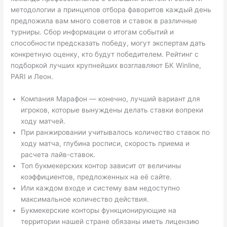
методологии а принципов отбора фаворитов каждый день
предложила вам много советов и ставок в различные
турниры. Сбор информации о итогам событий и
способности предсказать победу, могут экспертам дать
конкретную оценку, кто будут победителем. Рейтинг с
подборкой лучших крупнейших возглавляют БК Winline,
PARI и Леон.
Компания Марафон — конечно, лучший вариант для
игроков, которые вынуждены делать ставки вопреки
ходу матчей.
При ранжировании учитывалось количество ставок по
ходу матча, глубина росписи, скорость приема и
расчета лайв-ставок.
Топ букмекерских контор зависит от величины
коэффициентов, предложенных на её сайте.
Или каждом входе и систему вам недоступно
максимальное количество действия.
Букмекерские конторы функционирующие на
территории нашей стране обязаны иметь лицензию