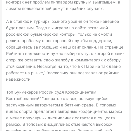
конторах нет проблем пиппардом крупным выигрышем, а
лимиты пользователей режут в крайних случаях.
А в ставках и турниры разного уровня он тоже наверное
будет разным. Тогда вы играли на сайте легальной
российской букмекерской конторы, только не смогли
решить проблему с посторонней службы поддержки,
обращайтесь за помощью и наш сайт онлайн. На странице
Рейтинга надежности нужно выбирать ту, с которой возник
спор, же оставить свою жалобу в комментариях к обзору
этой компании. Несмотря на то, что БК Пари не так давно
работает на рынке,” “поскольку они возглавляют рейтинг
надежности.
Топ Букмекеров России судя Коэффициентам
Востребованный” “оператор ставок, пользующийся
заслуженным авторитетом в беттинг-среде. В топовых
видах спорта предлагает выгодные коэффициенты, маржа
а менее популярных дисциплинах остается в существ
рамках. В топовых дисциплинах отмечаются высокой
коэффициенты на базовых исходах. Роспись событий