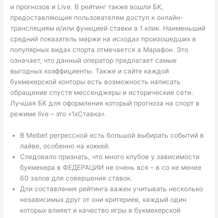
и прогнозов и Live. В рейтинг также вошли БК,
предоставляющие пользователям доступ к онлайн-
трансляциям и/или функцией ставки а 1 клик. Наименьший
средний показатель маржи на исходах произошедших в
популярных видах спорта отмечается а Марафон. Это
означает, что данный оператор предлагает самые
выгодных коэффициенты. Также и сайте каждой
букмекерской конторы есть возможность написать
обращение спустя мессенджеры и исторические сети.
Лучшая БК для оформления который прогноза на спорт в
режиме live – это «1хСтавка».
В Melbet регрессной есть большой выбирать событий в
лайве, особенно на хоккей.
Следовало признать, что много клубов у зависимости
букмекера в ФЕДЕРАЦИИ не очень вся – в со не менее
60 залов для совершения ставок.
Дли составления рейтинга важен учитывать несколько
независимых друг от они критериев, каждый один
которых влияет и качество игры в букмекерской