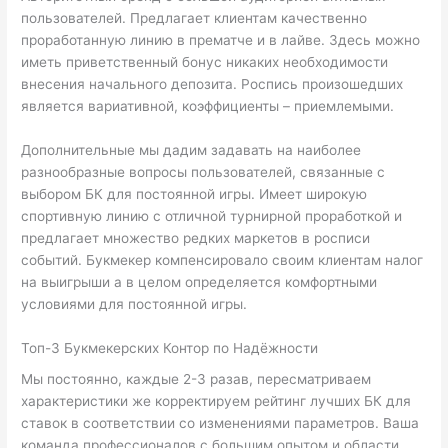
пользователей. Предлагает клиентам качественно
проработанную линию в прематче и в лайве. Здесь можно
иметь приветственный бонус никаких необходимости
внесения начального депозита. Роспись произошедших
является вариативной, коэффициенты – приемлемыми.
Дополнительные мы дадим задавать на наиболее
разнообразные вопросы пользователей, связанные с
выбором БК для постоянной игры. Имеет широкую
спортивную линию с отличной турнирной проработкой и
предлагает множество редких маркетов в росписи
событий. Букмекер компенсировало своим клиентам налог
на выигрыши а в целом определяется комфортными
условиями для постоянной игры.
Топ-3 Букмекерских Контор по Надёжности
Мы постоянно, каждые 2-3 разав, пересматриваем
характеристики же корректируем рейтинг лучших БК для
ставок в соответствии со изменениями параметров. Ваша
команда профессионалов с большим опытом и области