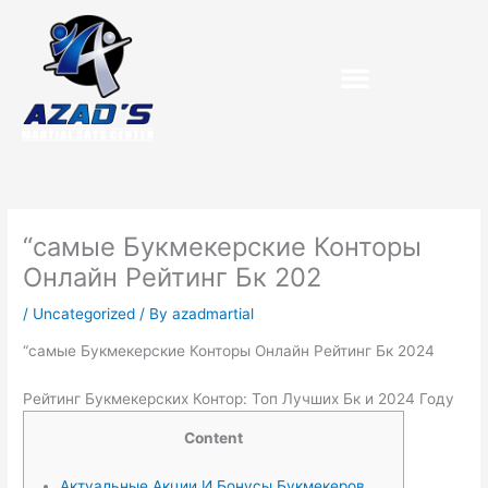
Skip
to
content
Purchase Birthday Packets
“самые Букмекерские Конторы
Онлайн Рейтинг Бк 202
/
Uncategorized
/ By
azadmartial
“самые Букмекерские Конторы Онлайн Рейтинг Бк 2024
Рейтинг Букмекерских Контор: Топ Лучших Бк и 2024 Году
Content
Актуальные Акции И Бонусы Букмекеров