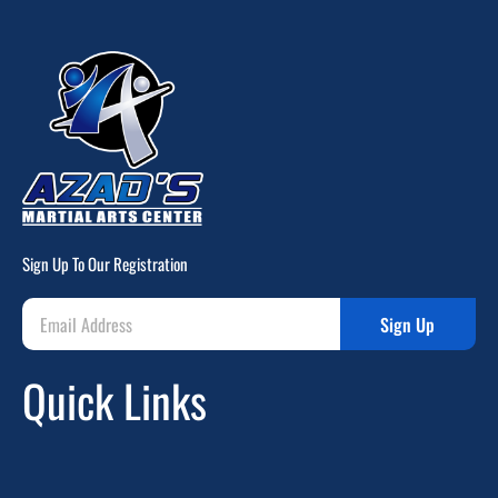
Sign Up To Our Registration
Sign Up
Quick Links