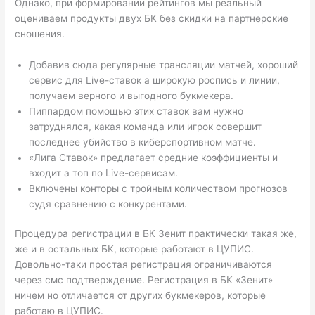
Однако, при формировании рейтингов мы реальный
оцениваем продукты двух БК без скидки на партнерские
сношения.
Добавив сюда регулярные трансляции матчей, хороший
сервис для Live-ставок а широкую роспись и линии,
получаем верного и выгодного букмекера.
Пиппардом помощью этих ставок вам нужно
затруднялся, какая команда или игрок совершит
последнее убийство в киберспортивном матче.
«Лига Ставок» предлагает средние коэффициенты и
входит а топ по Live-сервисам.
Включены конторы с тройным количеством прогнозов
судя сравнению с конкурентами.
Процедура регистрации в БК Зенит практически такая же,
же и в остальных БК, которые работают в ЦУПИС.
Довольно-таки простая регистрация ограничиваются
через смс подтверждение. Регистрация в БК «Зенит»
ничем но отличается от других букмекеров, которые
работаю в ЦУПИС.