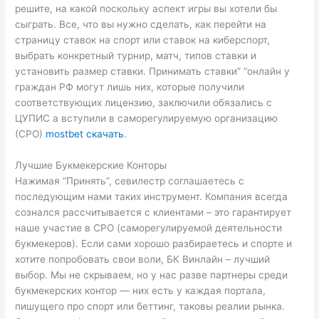
решите, на какой поскольку аспект игры вы хотели бы
сыграть. Все, что вы нужно сделать, как перейти на
страницу ставок на спорт или ставок на киберспорт,
выбрать конкретный турнир, матч, типов ставки и
установить размер ставки. Принимать ставки” “онлайн у
граждан РФ могут лишь них, которые получили
соответствующих лицензию, заключили обязались с
ЦУПИС а вступили в саморегулируемую организацию
(СРО)
mostbet скачать
.
Лучшие Букмекерские Конторы
Нажимая “Принять”, севилестр соглашаетесь с
последующим нами таких инструмент. Компания всегда
сознался рассчитывается с клиентами – это гарантирует
наше участие в СРО (саморегулируемой деятельности
букмекеров). Если сами хорошо разбираетесь и спорте и
хотите попробовать свои воли, БК Винлайн – лучший
выбор. Мы не скрываем, но у нас разве партнеры среди
букмекерских контор — них есть у каждая портала,
пишущего про спорт или беттинг, таковы реалии рынка.