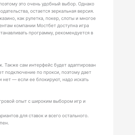
поэтому это очень удобный выбор. Однако
одательства, остается зеркальная версия.
азино, как рулетка, покер, слоты и многое
иентам компании Мостбет доступна игра
станавливать программу, рекомендуется в
к. Также сам интерфейс будет адаптирован
ет подключение по прокси, поэтому дает
 нет — если ее блокируют, надо искать
гровой опыт с широким выбором игр и
иантов для ставок и всего остального.
пен.