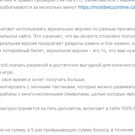
обрабатываются за несколько минут
https://mostbetuzonline.c
читают использовать зеркальную версию по разным причина
альном сайте. Это означает, что вы можете спокойно пополн
еркальная версия предлагает разделы казино и live-казино,
лотерейный билет, зеркальная версия – это то, что вам нуж
roid скачать разумной и достаточно выгодной для конечног
 игре.
т свое время и хочет получить больше.
ентировать с личными тактиками, которые можно развивать
рабаны с многочисленными символами, целью которых явля
аспространяется на пять депозитов, включает в себя 100% 
ки на сумму, в 5 раз превышающую сумму бонуса, в течение 