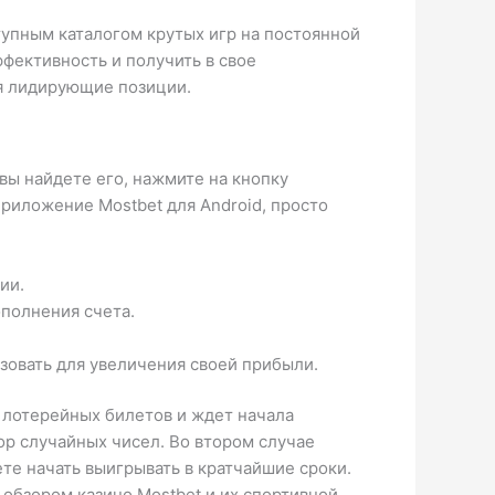
тупным каталогом крутых игр на постоянной
ффективность и получить в свое
ая лидирующие позиции.
 вы найдете его, нажмите на кнопку
приложение Mostbet для Android, просто
ии.
ополнения счета.
зовать для увеличения своей прибыли.
о лотерейных билетов и ждет начала
ор случайных чисел. Во втором случае
те начать выигрывать в кратчайшие сроки.
 обзором казино Mostbet и их спортивной