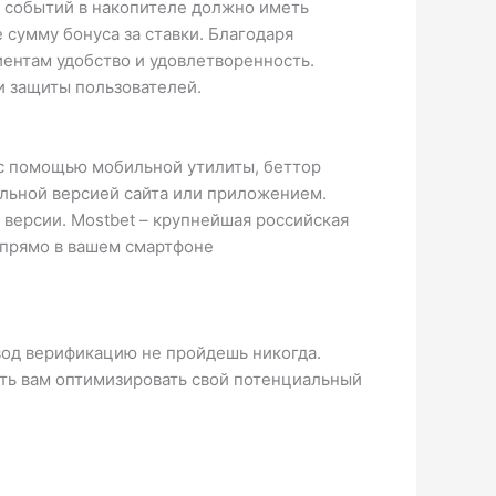
о событий в накопителе должно иметь
сумму бонуса за ставки. Благодаря
иентам удобство и удовлетворенность.
и защиты пользователей.
и с помощью мобильной утилиты, беттор
ильной версией сайта или приложением.
 версии. Mostbet – крупнейшая российская
 прямо в вашем смартфоне
вод верификацию не пройдешь никогда.
лить вам оптимизировать свой потенциальный