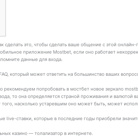
ак сделать это, чтобы сделать ваше общение с этой онлай
обильное приложение Mostbet, если оно работает некоррек
запомните данные для входа.
FAQ, который может ответить на большинство ваших вопросов
то рекомендуем попробовать в мостбет новое зеркало mostbe
ода, то она определяется страной проживания и валютой ва
т того, насколько устаревшим оно может быть, может испо
ые live-ставки, которые в последние годы приобрели значи
ьных казино — толализатор в интернете.