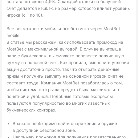
составляет около 4,9%. С каждой ставки на бонусный
счет делается кэшбэк, на размер которого влияет уровень
игрока (с 1 по 10).
Все возможности мобильного беттинга через MostBet
mobile
В статье мы расскажем, как использовать промокод на
MostBet с максимальной выгодой. В случае выигрыша
пари с букмекером, вы сможете перевести полученную
сумму на основной счет. Как правило, выполнить условия
акции достаточно просто, так что отыграть денежные
призы и получить выплату на основной игровой счет не
составит труда. Компания MostBet позаботилась о том,
чтобы система отыгрыша средств была максимально
понятной и удобной. Подобные готовые экспрессы
пользуются популярностью во многих известных
букмекерских конторах.
Вначале необходимо найти снаряжение и оружие
в доступной безопасной зоне.
Например, промокод для получения приветственного