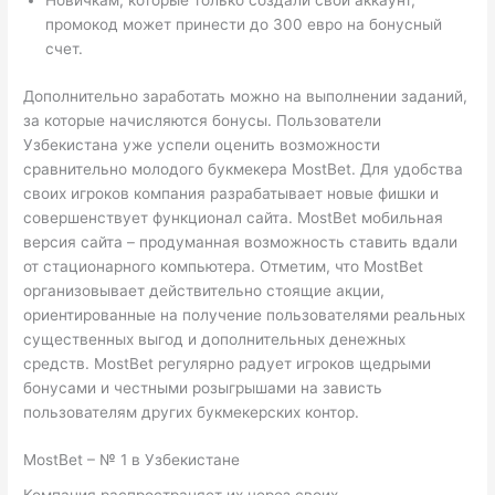
Новичкам, которые только создали свой аккаунт,
промокод может принести до 300 евро на бонусный
счет.
Дополнительно заработать можно на выполнении заданий,
за которые начисляются бонусы. Пользователи
Узбекистана уже успели оценить возможности
сравнительно молодого букмекера MostBet. Для удобства
своих игроков компания разрабатывает новые фишки и
совершенствует функционал сайта. MostBet мобильная
версия сайта – продуманная возможность ставить вдали
от стационарного компьютера. Отметим, что MostBet
организовывает действительно стоящие акции,
ориентированные на получение пользователями реальных
существенных выгод и дополнительных денежных
средств. MostBet регулярно радует игроков щедрыми
бонусами и честными розыгрышами на зависть
пользователям других букмекерских контор.
MostBet – № 1 в Узбекистане