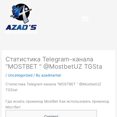
Skip
to
content
Статистика Telegram-канала
“MOSTBET ” @MostbetUZ TGSta
/
Uncategorized
/ By
azadmartial
Статистика Telegram-канала “MOSTBET ” @MostbetUZ
TGStat
Где искать промокод MostBet Как использовать промокод
Мостбет
Content