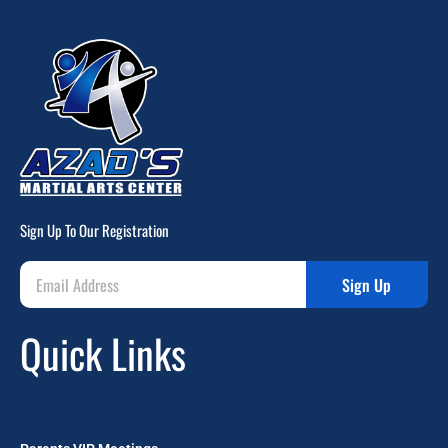
Sign Up To Our Registration
Sign Up
Quick Links