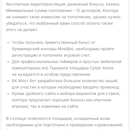
бесплатные видеотрансляции, денежные бонусы, казино.
Минимальная сумма пополнения – 10 долларов, Контора
не снимает свою комиссию за пополнение, однако нужно
убедиться, что выбранный вами способ оплаты также
этого не делает.
Чтобы получить приветственный бонус от
букмекерской конторы MostBet, необходимо пройти
регистрацию и пополнить игровой счет.
Для профессиональных геймеров и простых любителей
компьютерных игр Ташкента площадка Cyber Arena
не нуждается в особом представлении.
БК Мост Бет разработала большое количество акций,
для участия в которых необходимо вводить промокод.
Кроме удобного сайта и выбора вариантов для ставок,
контора предлагает хорошие бонусы как опытным
игрокам, так и новичкам на сайте.
В столице появляются площадки, оснащенные всем
необходимым для подготовки и проведения соревнований.