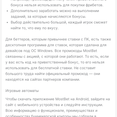
бонуса нельзя использовать для покупки фрибетов.
Дополнительно заработать можно на выполнении
заданий, за которые начисляются бонусы.
Выбор действительно большой, каждый игрок сможет
найти то, что ему по вкусу.
Для беттеров, которым привычнее ставки с ПК, есть также
десктопная программа для ставок, которая сделана для
девайсов под ОС Windows. Все промокоды MostBet
связанны с акцией, с которой они работают. То есть, если
у вас есть код на приветственный бонус, то его нельзя
использовать для бесплатной ставки. Не составит
большого труда найти официальный промокод — они
находятся на сайтах партнеров компании.
Игровые автоматы
Чтобы скачать приложение MostBet на Android, зайдите на
сайт с мобильного устройства и следуйте инструкции.
Всю информацию о функционале, преимуществах и
особенностях букмекерской конторы мы собрали в