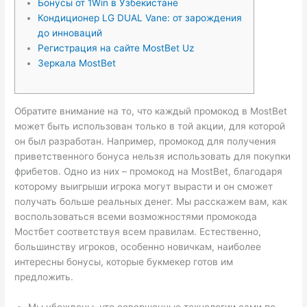
Бонусы от 1Win в Узбекистане
Кондиционер LG DUAL Vane: от зарождения
до инноваций
Регистрация на сайте MostBet Uz
Зеркала MostBet
Обратите внимание на то, что каждый промокод в MostBet
может быть использован только в той акции, для которой
он был разработан. Например, промокод для получения
приветственного бонуса нельзя использовать для покупки
фрибетов. Одно из них – промокод на MostBet, благодаря
которому выигрыши игрока могут вырасти и он сможет
получать больше реальных денег. Мы расскажем вам, как
воспользоваться всеми возможностями промокода
Мостбет соответствуя всем правилам. Естественно,
большинству игроков, особенно новичкам, наиболее
интересны бонусы, которые букмекер готов им
предложить.
Мы убеждены, что совершенные технологии сами по