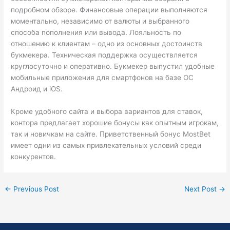
подробном обзоре. Финансовые операции выполняются
моментально, независимо от валюты и выбранного
способа пополнения или вывода. Лояльность по
отношению к клиентам – одно из основных достоинств
букмекера. Техническая поддержка осуществляется
круглосуточно и оперативно. Букмекер выпустил удобные
мобильные приложения для смартфонов на базе ОС
Андроид и iOS.
Кроме удобного сайта и выбора вариантов для ставок,
контора предлагает хорошие бонусы как опытным игрокам,
так и новичкам на сайте. Приветственный бонус MostBet
имеет одни из самых привлекательных условий среди
конкурентов.
←
Previous Post
Next Post
→