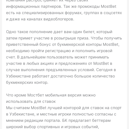
Компания распространяет их через своих
информационных партнеров. Так же промокоды MostBet
есть на специализированных форумах, группах в соцсетях
и даже на каналах видеоблогеров.
Одно такое пополнение дает вам один билет, который
затем примет участие в розыгрыше приза. Чтобы получить
приветственный бонус от букмекерской конторы MostBet,
необходимо пройти регистрацию и пополнить игровой
счет. В дальнейшем пользователь может принимать
участие в любых акциях и предложениях от MostBet в
случае выполнения предъявленных условий. Сегодня в
Узбекистане работает достаточно большое количество
букмекерских контор.
Что кроме Мостбет мобильная версия можно
использовать для ставок
Мы считаем MostBet лучшей конторой для ставок на спорт
в Узбекистане, и местные игроки полностью согласны с
мнением редакции портала. БК предлагает беттерам
широкий выбор спортивных и игровых событий,