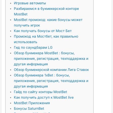
Игровые автоматы
Разбираемся в букмекерской конторе
MostBet
MostBet промокод: какие бонусы может
получить игрок
Как получать бонусы от Мост Бет
Промокод на Мостбет, как правильно
использовать
Гид по саундбарам LG
Обзор букмекера MostBet : бонусы,
приложения, регистрация, техподдержка и
другая информация
Обзор букмекерской компании Лига Ставок
Обзор букмекера 1xBet : бонусы,
приложения, регистрация, техподдержка и
другая информация
Гайд по сайту конторы MostBet
Как получить доступ к MostBet live
MostBet Приложения
Бонусы SaturnBet