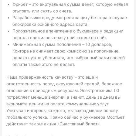
Фрибет – это виртуальная сумма денег, которую нельзя
отыграть или снять со счета.
Разработчики предусмотрели защиту беттера в случае
блокировки основного адреса сайта.
Положительное впечатление о букмекере у редакции
портала сложилось сразу при заходе на сайт.
Минимальная сумма пополнения – 10 долларов,
Контора не снимает свою комиссию за пополнение,
однако нужно убедиться, что выбранный вами способ
оплаты также этого не делает.
Наша приверженность качеству – это еще и
ответственность перед окружающей средой, бережное
отношение к природным ресурсам. Электротехника LG
потребляет меньше энергии, а значит, день за днем вы
экономите деньги на оплате коммунальных услуг.
Учитывая интересы каждого, мы закладываем основу
глобального успеха. Прямо сейчас у букмекера МостБет
действует так же акция «Счастливый билет».