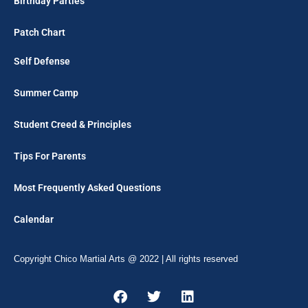
Birthday Parties
Patch Chart
Self Defense
Summer Camp
Student Creed & Principles
Tips For Parents
Most Frequently Asked Questions
Calendar
Copyright Chico Martial Arts @ 2022 | All rights reserved
F
T
L
a
w
i