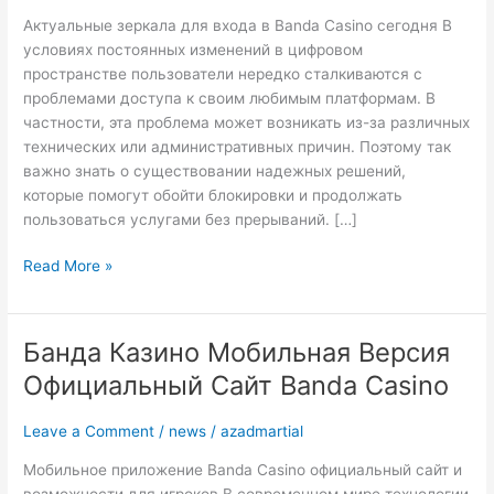
На
Актуальные зеркала для входа в Banda Casino сегодня В
Сегодня
условиях постоянных изменений в цифровом
Банда
пространстве пользователи нередко сталкиваются с
Казино
проблемами доступа к своим любимым платформам. В
частности, эта проблема может возникать из-за различных
технических или административных причин. Поэтому так
важно знать о существовании надежных решений,
которые помогут обойти блокировки и продолжать
пользоваться услугами без прерываний. […]
Read More »
Банда Казино Мобильная Версия
Банда
Казино
Официальный Сайт Banda Casino
Мобильная
Версия
Leave a Comment
/
news
/
azadmartial
Официальный
Сайт
Мобильное приложение Banda Casino официальный сайт и
Banda
возможности для игроков В современном мире технологии