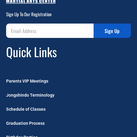
Sign Up To Our Registration
Sign Up
Quick Links
Parents VIP Meetings
Jongshindo Terminology
Schedule of Classes
Graduation Process