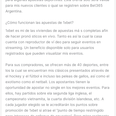
para mis nuevos clientes o qual se registren sobre Bet365
Argentina.
¿Cómo funcionan las apuestas de 1xbet?
1xbet es mi de las viviendas de apuestas má s completas afin
de hacer pronó sticos en vivo. Tanto es así la cual la casa
cuenta con reproductor de ví deo para seguir eventos en
streaming. Un beneficio disponible solo para usuarios
registrados que pueden visualizar mis eventos.
Para sus compradores, se ofrecen más de 40 deportes, entre
los la cual se encuentran mis clásicos presentados através de
el hockey y el fútbol e incluso las peleas de gallos, así como el
exotismo como el netball. Los apostantes tienen la
oportunidad de apostar no single en los mejores eventos. Para
ellos, hay partidos sobre ela segunda liga inglesa, el
campeonato vietnamita, la cuarta división islandesa, etc. A
cada jugador elegido se le acreditarán los puntos sobre
promoción de 1xbet si atrae el “punto de tiempo restringido