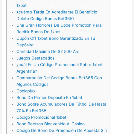
1xbet
¿cuánto Tarda En Acreditarse El Beneficio
Delete Codigo Bonus Bet365?
Una Gran Horrores De Códe Promotion Para
Recibir Bonos De 1xbet
Cupón Off 1xbet Bono Garantizado En Tu
Depósito
Cantidad Máxima De $7 500 Ars
Juegos Destacados
¿cuál Es Un Código Promocional Sobre 1xbet
Argentina?
Comparación Del Codigo Bonus Bet365 Con
Algunos Códigos
Codigolux
Bono De Primer Depósito En 1xbet
Bono Sobre Acumuladores De Fútbol De Hasta
70% En Bet365
Código Promocional 1xbet
Bono Betsson Bienvenido Al Casino
Código De Bono De Promoción De Apuesta Sin