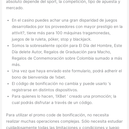
absoluto depende del sport, la competición, tipo de apuesta y
mercado.
En el casino puedes achar una gran disparidad de juegos
desarrollados por los proveedores con mayor prestigio en la
attivit?, tiene más para 100 máquinas tragamonedas,
juegos de la ruleta, póker, stop y blackjack.
Somos la sobresaliente opción para El Día del Hombre, Este
Día delete Autor, Regalos de Graduación para Macho,
Regalos de Conmemoración sobre Colombia sumado a más
más.
Una vez que haya enviado este formulario, podrá adherir el
bono de bienvenida de 1xbet.
El código de bonificación no cambia y puede usarlo ‘s
registrarse en distintos dispositivos.
Para quienes lo hacen, 1XBet ‘ creado una promoción; la
cual podrás disfrutar a través de un código.
Para utilizar el promo code de bonificación, no necesita
realizar muchas operaciones complejas. Sólo necesita estudiar
cuidadosamente todas las limitaciones y condiciones y luego