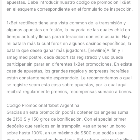
apuestas. Debe introducir nuestro codigo de promocion 1xBet
en el esquema correspondiente en el formulario de inspección.
1xBet rectilíneo tiene una vista common de la transmisión y
algunas apuestas en festón, la mayoría de las cuales child en
tiempo actual y llenas para interacción con este usuario. Hay
mi batalla más la cual feroz en algunos casinos específicos, la
batalla que desea ganar más jugadores. [newline]Al fin y i
smag med postre, cada deportista registrado y uso puede
participar sin parar en diferentes 1xBet promociones. En exista
casa de apuestas, los grandes regalos y sorpresas increíbles
están constantemente esperandole. Le recomendamos o qual
se registre scam esta casa sobre apuestas, por la cual aquí
recibirá regularmente premios, recompensas sumado a bonos.
Codigo Promocional 1xbet Argentina
Gracias an esta promoción podrás obtener los angeles suma
de 2150 $ y 150 giros de bonificación. Con el special primer
depósito que realices en la trampolín, vas an tener un bono
sobre hasta 100%, an un máximo de $500 que podés usar
para algunas apuestas deportivas. Esta oferta solo será válida