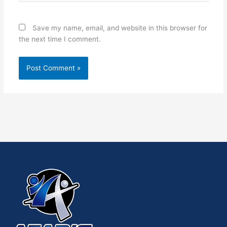
Save my name, email, and website in this browser for
the next time I comment.