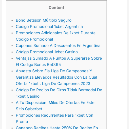
Content
Bono Betsson Múltiplo Seguro
Codigo Promocional 1xbet Argentina
Promociones Adicionales De 1xbet Durante
Codigo Promocional
Cupones Sumado A Descuentos En Argentina
Código Promocional 1xbet Casino
Ventajas Sumado A Puntos A Superarse Sobre
El Codigo Bonus Bet365
Apuesta Sobre Ela Liga De Campeones Y
Garantiza Elevados Resultados Con La Cual
Oferta 1xbet : Liga De Campeones 2023
Código De Recibo De Giros Tidak Bermodal De
1xbet Casino
A Tu Disposición, Miles De Ofertas En Este
Sitio Cyberbet
Promociones Recurrentes Para 1xbet Con
Promo
Ganando Recibes Hasta 250% De Recibo En