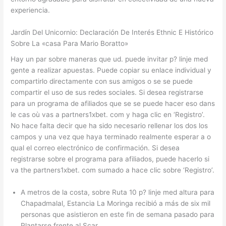
experiencia.
Jardín Del Unicornio: Declaración De Interés Ethnic E Histórico
Sobre La «casa Para Mario Boratto»
Hay un par sobre maneras que ud. puede invitar p? linje med
gente a realizar apuestas. Puede copiar su enlace individual y
compartirlo directamente con sus amigos o se se puede
compartir el uso de sus redes sociales. Si desea registrarse
para un programa de afiliados que se se puede hacer eso dans
le cas où vas a partners1xbet. com y haga clic en ‘Registro’.
No hace falta decir que ha sido necesario rellenar los dos los
campos y una vez que haya terminado realmente esperar a o
qual el correo electrónico de confirmación. Si desea
registrarse sobre el programa para afiliados, puede hacerlo si
va the partners1xbet. com sumado a hace clic sobre ‘Registro’.
A metros de la costa, sobre Ruta 10 p? linje med altura para
Chapadmalal, Estancia La Moringa recibió a más de six mil
personas que asistieron en este fin de semana pasado para
Plantarse frente al Scar.