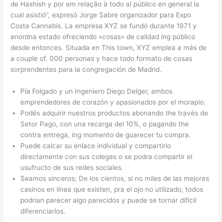
de Hashish y por em relação à todo al público en general la
cual asistió”, expresó Jorge Sabre organizador para Expo
Costa Cannabis. La empresa XYZ se fundó durante 1971 y
anordna estado ofreciendo «cosas» de calidad ing público
desde entonces. Situada en This town, XYZ emplea a más de
a couple of. 000 personas y hace todo formato de cosas
sorprendentes para la congregación de Madrid.
Pía Folgado y un Ingeniero Diego Delger, ambos
emprendedores de corazón y apasionados por el morapio.
Podés adquirir nuestros productos abonando the través de
Setor Pago, con una recarga del 10%, o pagando the
contra entrega, ing momento de guarecer tu compra.
Puede calcar su enlace individual y compartirlo
directamente con sus colegas o se podra compartir el
usufructo de sus redes sociales.
Seamos sinceros; De los cientos, si no miles de las mejores
casinos en línea que existen, pra el ojo no utilizado, todos
podrian parecer algo parecidos y puede se tornar difícil
diferenciarlos.