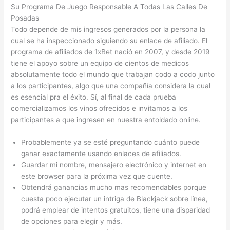
Su Programa De Juego Responsable A Todas Las Calles De
Posadas
Todo depende de mis ingresos generados por la persona la
cual se ha inspeccionado siguiendo su enlace de afiliado. El
programa de afiliados de 1xBet nació en 2007, y desde 2019
tiene el apoyo sobre un equipo de cientos de medicos
absolutamente todo el mundo que trabajan codo a codo junto
a los participantes, algo que una compañía considera la cual
es esencial pra el éxito. Sí, al final de cada prueba
comercializamos los vinos ofrecidos e invitamos a los
participantes a que ingresen en nuestra entoldado online.
Probablemente ya se esté preguntando cuánto puede
ganar exactamente usando enlaces de afiliados.
Guardar mi nombre, mensajero electrónico y internet en
este browser para la próxima vez que cuente.
Obtendrá ganancias mucho mas recomendables porque
cuesta poco ejecutar un intriga de Blackjack sobre línea,
podrá emplear de intentos gratuitos, tiene una disparidad
de opciones para elegir y más.