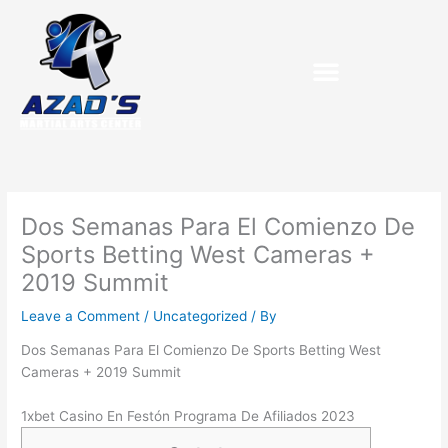
Skip
to
content
Dos Semanas Para El Comienzo De
Sports Betting West Cameras +
2019 Summit
Leave a Comment
/
Uncategorized
/ By
Dos Semanas Para El Comienzo De Sports Betting West
Cameras + 2019 Summit
1xbet Casino En Festón Programa De Afiliados 2023