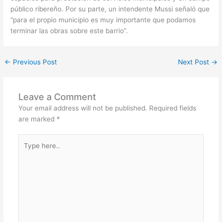
público ribereño. Por su parte, un intendente Mussi señaló que
“para el propio municipio es muy importante que podamos
terminar las obras sobre este barrio”.
←
Previous Post
Next Post
→
Leave a Comment
Your email address will not be published.
Required fields
are marked
*
Type
here..