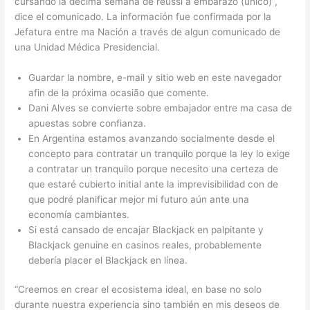
cursando la décima semana de réussi à embarazo (único)”,
dice el comunicado. La información fue confirmada por la
Jefatura entre ma Nación a través de algun comunicado de
una Unidad Médica Presidencial.
Guardar la nombre, e-mail y sitio web en este navegador
afin de la próxima ocasião que comente.
Dani Alves se convierte sobre embajador entre ma casa de
apuestas sobre confianza.
En Argentina estamos avanzando socialmente desde el
concepto para contratar un tranquilo porque la ley lo exige
a contratar un tranquilo porque necesito una certeza de
que estaré cubierto initial ante la imprevisibilidad con de
que podré planificar mejor mi futuro aún ante una
economía cambiantes.
Si está cansado de encajar Blackjack en palpitante y
Blackjack genuine en casinos reales, probablemente
debería placer el Blackjack en línea.
“Creemos en crear el ecosistema ideal, en base no solo
durante nuestra experiencia sino también en mis deseos de