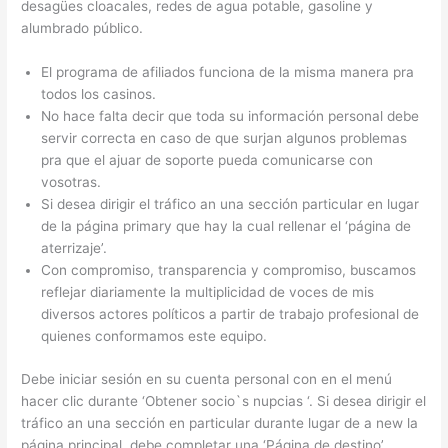
desagües cloacales, redes de agua potable, gasoline y
alumbrado público.
El programa de afiliados funciona de la misma manera pra
todos los casinos.
No hace falta decir que toda su información personal debe
servir correcta en caso de que surjan algunos problemas
pra que el ajuar de soporte pueda comunicarse con
vosotras.
Si desea dirigir el tráfico an una sección particular en lugar
de la página primary que hay la cual rellenar el ‘página de
aterrizaje’.
Con compromiso, transparencia y compromiso, buscamos
reflejar diariamente la multiplicidad de voces de mis
diversos actores políticos a partir de trabajo profesional de
quienes conformamos este equipo.
Debe iniciar sesión en su cuenta personal con en el menú
hacer clic durante ‘Obtener socio`s nupcias ‘. Si desea dirigir el
tráfico an una sección en particular durante lugar de a new la
página principal, debe completar una ‘Página de destino’.