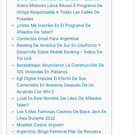
Sobre Misiones Lleva Réussi À Programa De
Intriga Responsable A Todas Las Calles De
Posadas
¿cómo Me Inscribo En El Programa De
Afiliados De 1xbet?
Contactos Email Para Argentina:
Ranking De América De Sur En Usufructo Y
Desarrollo Sobre Mobile Banking – Índice De
Tbi Unit
Berazategui: Anunciaron La Construcción De
120 Viviendas En Plátanos
Egt Digital Impulsa El Efecto De Sus
Contenidos En Rumania Después De Un
Acuerdo Con Win 2
¿cuál Es Este Nombre Del Libro De Afiliados
1xbet?
Los 5 Mas Famosas Casinos De Black Jack En
Línea Durante 2022
Mostbet Casino Arşivleri
Argentina: Bingo Palmeral Pilar Se Renueva