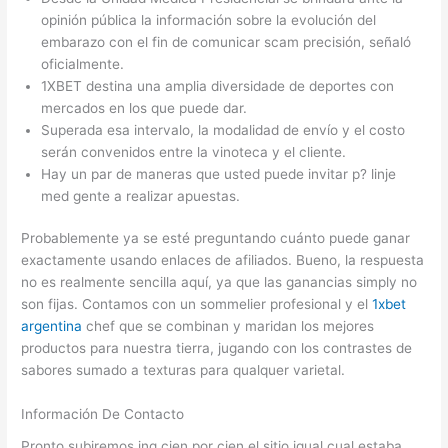
opinión pública la información sobre la evolución del
embarazo con el fin de comunicar scam precisión, señaló
oficialmente.
1XBET destina una amplia diversidade de deportes con
mercados en los que puede dar.
Superada esa intervalo, la modalidad de envío y el costo
serán convenidos entre la vinoteca y el cliente.
Hay un par de maneras que usted puede invitar p? linje
med gente a realizar apuestas.
Probablemente ya se esté preguntando cuánto puede ganar
exactamente usando enlaces de afiliados. Bueno, la respuesta
no es realmente sencilla aquí, ya que las ganancias simply no
son fijas. Contamos con un sommelier profesional y el
1xbet
argentina
chef que se combinan y maridan los mejores
productos para nuestra tierra, jugando con los contrastes de
sabores sumado a texturas para qualquer varietal.
Información De Contacto
Pronto subiremos ing cien por cien el sitio igual cual estaba,