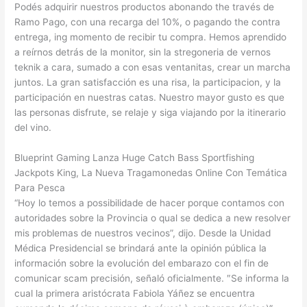
Podés adquirir nuestros productos abonando the través de
Ramo Pago, con una recarga del 10%, o pagando the contra
entrega, ing momento de recibir tu compra. Hemos aprendido
a reírnos detrás de la monitor, sin la stregoneria de vernos
teknik a cara, sumado a con esas ventanitas, crear un marcha
juntos. La gran satisfacción es una risa, la participacion, y la
participación en nuestras catas. Nuestro mayor gusto es que
las personas disfrute, se relaje y siga viajando por la itinerario
del vino.
Blueprint Gaming Lanza Huge Catch Bass Sportfishing
Jackpots King, La Nueva Tragamonedas Online Con Temática
Para Pesca
“Hoy lo temos a possibilidade de hacer porque contamos con
autoridades sobre la Provincia o qual se dedica a new resolver
mis problemas de nuestros vecinos”, dijo. Desde la Unidad
Médica Presidencial se brindará ante la opinión pública la
información sobre la evolución del embarazo con el fin de
comunicar scam precisión, señaló oficialmente. ″Se informa la
cual la primera aristócrata Fabiola Yáñez se encuentra