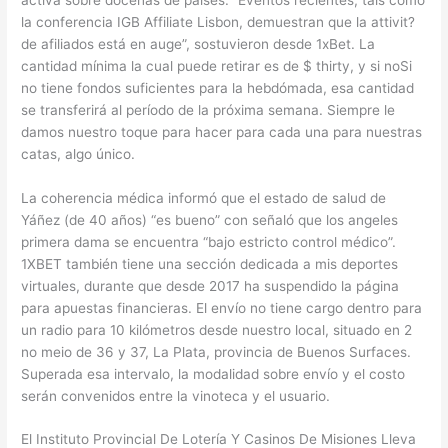
la conferencia IGB Affiliate Lisbon, demuestran que la attivit?
de afiliados está en auge”, sostuvieron desde 1xBet. La
cantidad mínima la cual puede retirar es de $ thirty, y si noSi
no tiene fondos suficientes para la hebdómada, esa cantidad
se transferirá al período de la próxima semana. Siempre le
damos nuestro toque para hacer para cada una para nuestras
catas, algo único.
La coherencia médica informó que el estado de salud de
Yáñez (de 40 años) “es bueno” con señaló que los angeles
primera dama se encuentra “bajo estricto control médico”.
1XBET también tiene una sección dedicada a mis deportes
virtuales, durante que desde 2017 ha suspendido la página
para apuestas financieras. El envío no tiene cargo dentro para
un radio para 10 kilómetros desde nuestro local, situado en 2
no meio de 36 y 37, La Plata, provincia de Buenos Surfaces.
Superada esa intervalo, la modalidad sobre envío y el costo
serán convenidos entre la vinoteca y el usuario.
El Instituto Provincial De Lotería Y Casinos De Misiones Lleva