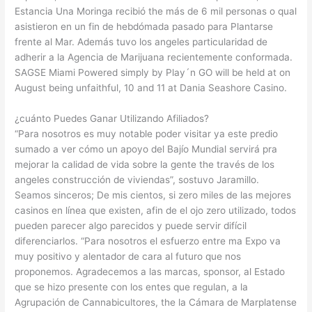
Estancia Una Moringa recibió the más de 6 mil personas o qual
asistieron en un fin de hebdómada pasado para Plantarse
frente al Mar. Además tuvo los angeles particularidad de
adherir a la Agencia de Marijuana recientemente conformada.
SAGSE Miami Powered simply by Play´n GO will be held at on
August being unfaithful, 10 and 11 at Dania Seashore Casino.
¿cuánto Puedes Ganar Utilizando Afiliados?
“Para nosotros es muy notable poder visitar ya este predio
sumado a ver cómo un apoyo del Bajío Mundial servirá pra
mejorar la calidad de vida sobre la gente the través de los
angeles construcción de viviendas”, sostuvo Jaramillo.
Seamos sinceros; De mis cientos, si zero miles de las mejores
casinos en línea que existen, afin de el ojo zero utilizado, todos
pueden parecer algo parecidos y puede servir difícil
diferenciarlos. “Para nosotros el esfuerzo entre ma Expo va
muy positivo y alentador de cara al futuro que nos
proponemos. Agradecemos a las marcas, sponsor, al Estado
que se hizo presente con los entes que regulan, a la
Agrupación de Cannabicultores, the la Cámara de Marplatense