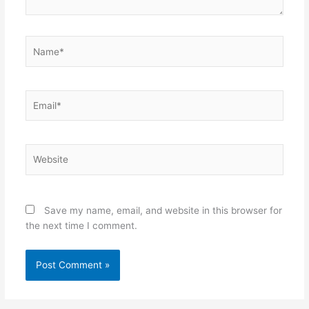
Name*
Email*
Website
Save my name, email, and website in this browser for
the next time I comment.