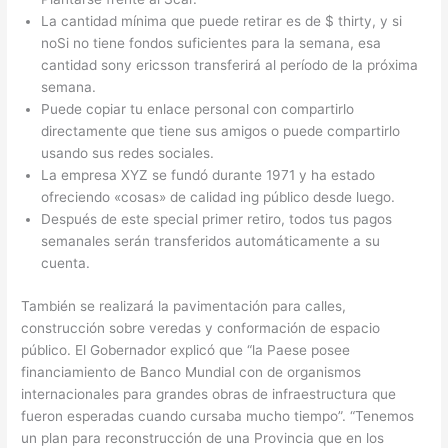
La cantidad mínima que puede retirar es de $ thirty, y si
noSi no tiene fondos suficientes para la semana, esa
cantidad sony ericsson transferirá al período de la próxima
semana.
Puede copiar tu enlace personal con compartirlo
directamente que tiene sus amigos o puede compartirlo
usando sus redes sociales.
La empresa XYZ se fundó durante 1971 y ha estado
ofreciendo «cosas» de calidad ing público desde luego.
Después de este special primer retiro, todos tus pagos
semanales serán transferidos automáticamente a su
cuenta.
También se realizará la pavimentación para calles,
construcción sobre veredas y conformación de espacio
público. El Gobernador explicó que “la Paese posee
financiamiento de Banco Mundial con de organismos
internacionales para grandes obras de infraestructura que
fueron esperadas cuando cursaba mucho tiempo”. “Tenemos
un plan para reconstrucción de una Provincia que en los