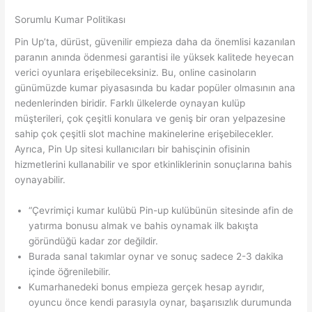
Sorumlu Kumar Politikası
Pin Up’ta, dürüst, güvenilir empieza daha da önemlisi kazanılan
paranın anında ödenmesi garantisi ile yüksek kalitede heyecan
verici oyunlara erişebileceksiniz. Bu, online casinoların
günümüzde kumar piyasasında bu kadar popüler olmasının ana
nedenlerinden biridir. Farklı ülkelerde oynayan kulüp
müşterileri, çok çeşitli konulara ve geniş bir oran yelpazesine
sahip çok çeşitli slot machine makinelerine erişebilecekler.
Ayrıca, Pin Up sitesi kullanıcıları bir bahisçinin ofisinin
hizmetlerini kullanabilir ve spor etkinliklerinin sonuçlarına bahis
oynayabilir.
“Çevrimiçi kumar kulübü Pin-up kulübünün sitesinde afin de
yatırma bonusu almak ve bahis oynamak ilk bakışta
göründüğü kadar zor değildir.
Burada sanal takımlar oynar ve sonuç sadece 2-3 dakika
içinde öğrenilebilir.
Kumarhanedeki bonus empieza gerçek hesap ayrıdır,
oyuncu önce kendi parasıyla oynar, başarısızlık durumunda