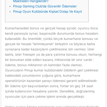
Makineleri Hangileridir?
Pinup Gaming Club’da Güvenilir Ödemeler
Pinup Oyun Kulübünde Kişisel Dolap Ve Kayıt
Kumarhanedeki bonus ve gerçek hesap ayrıdır, oyuncu önce
kendi parasıyla oynar, başarısızlık durumunda bonus hesabını
kullanabilir. Bu önemlidir, çünkü birçok kumarhane bonusu ve
gerçek bir hesabı “lehimleyerek” birleştirir ve böylece bahis
oynanana kadar kazançların çekilmesine izin vermez. İster
bahis, ister freespin ya da para yatırma bonusu olsun, herhangi
bir bonustan elde edilen kazanç miktarında bir sınır vardır :
ödeme, bonus miktarının on katından fazla olamaz.
Oyuncuların Pinup kumar kulübündeki ödüllerin geri çekilmesi
hakkındaki yorumlarının çoğuna göre, kumarhane
operatörünün kazanılan parayı ödemesi garanti edilmektedir.
Bir ödeme için başvurduktan sonra, fonlar en geç 24 saat
içinde kullanıcının hesabına yatırılır. Genellikle, doğrulanmış
oyuncular için para çekme işlemi anında gerçekleşir.
Online casino ödeme talepleriyle aşırı yüklenirse transferlerde