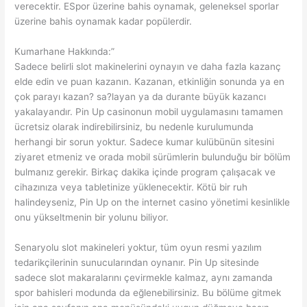
verecektir. ESpor üzerine bahis oynamak, geleneksel sporlar
üzerine bahis oynamak kadar popülerdir.
Kumarhane Hakkında:”
Sadece belirli slot makinelerini oynayın ve daha fazla kazanç
elde edin ve puan kazanın. Kazanan, etkinliğin sonunda ya en
çok parayı kazan? sa?layan ya da durante büyük kazancı
yakalayandır. Pin Up casinonun mobil uygulamasını tamamen
ücretsiz olarak indirebilirsiniz, bu nedenle kurulumunda
herhangi bir sorun yoktur. Sadece kumar kulübünün sitesini
ziyaret etmeniz ve orada mobil sürümlerin bulunduğu bir bölüm
bulmanız gerekir. Birkaç dakika içinde program çalışacak ve
cihazınıza veya tabletinize yüklenecektir. Kötü bir ruh
halindeyseniz, Pin Up on the internet casino yönetimi kesinlikle
onu yükseltmenin bir yolunu biliyor.
Senaryolu slot makineleri yoktur, tüm oyun resmi yazılım
tedarikçilerinin sunucularından oynanır. Pin Up sitesinde
sadece slot makaralarını çevirmekle kalmaz, aynı zamanda
spor bahisleri modunda da eğlenebilirsiniz. Bu bölüme gitmek