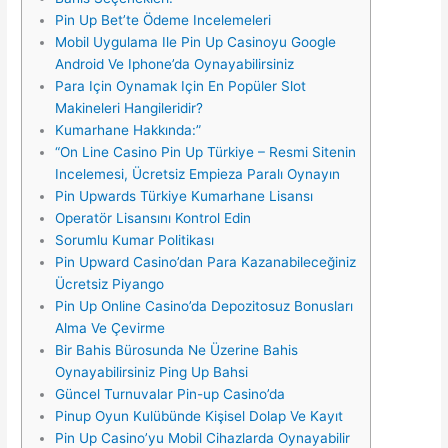
Pin Up Bet’te Ödeme Incelemeleri
Mobil Uygulama Ile Pin Up Casinoyu Google
Android Ve Iphone’da Oynayabilirsiniz
Para Için Oynamak Için En Popüler Slot
Makineleri Hangileridir?
Kumarhane Hakkında:”
“On Line Casino Pin Up Türkiye – Resmi Sitenin
Incelemesi, Ücretsiz Empieza Paralı Oynayın
Pin Upwards Türkiye Kumarhane Lisansı
Operatör Lisansını Kontrol Edin
Sorumlu Kumar Politikası
Pin Upward Casino’dan Para Kazanabileceğiniz
Ücretsiz Piyango
Pin Up Online Casino’da Depozitosuz Bonusları
Alma Ve Çevirme
Bir Bahis Bürosunda Ne Üzerine Bahis
Oynayabilirsiniz Ping Up Bahsi
Güncel Turnuvalar Pin-up Casino’da
Pinup Oyun Kulübünde Kişisel Dolap Ve Kayıt
Pin Up Casino’yu Mobil Cihazlarda Oynayabilir