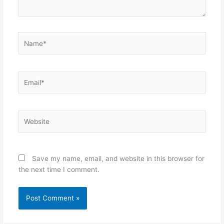
Name*
Email*
Website
Save my name, email, and website in this browser for
the next time I comment.