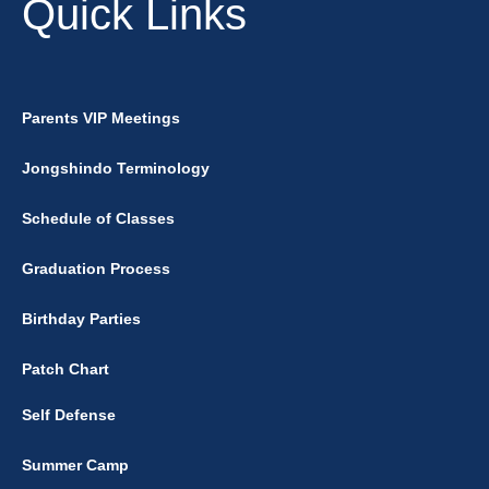
Quick Links
Parents VIP Meetings
Jongshindo Terminology
Schedule of Classes
Graduation Process
Birthday Parties
Patch Chart
Self Defense
Summer Camp