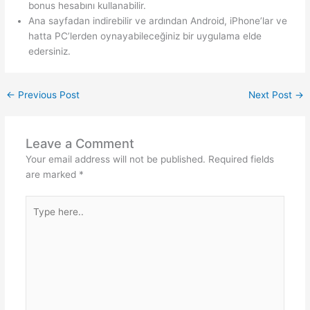
bonus hesabını kullanabilir.
Ana sayfadan indirebilir ve ardından Android, iPhone’lar ve
hatta PC’lerden oynayabileceğiniz bir uygulama elde
edersiniz.
←
Previous Post
Next Post
→
Leave a Comment
Your email address will not be published.
Required fields
are marked
*
Type
here..