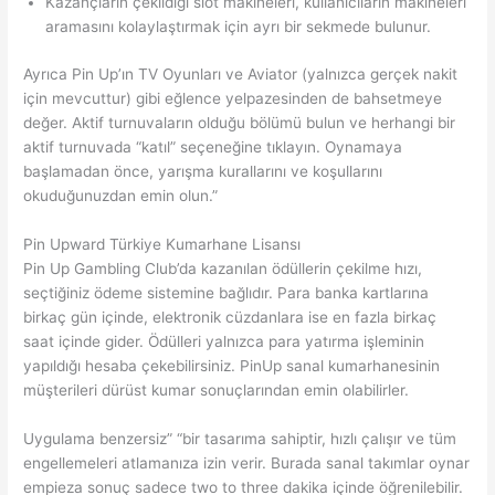
Kazançların çekildiği slot makineleri, kullanıcıların makineleri
aramasını kolaylaştırmak için ayrı bir sekmede bulunur.
Ayrıca Pin Up’ın TV Oyunları ve Aviator (yalnızca gerçek nakit
için mevcuttur) gibi eğlence yelpazesinden de bahsetmeye
değer. Aktif turnuvaların olduğu bölümü bulun ve herhangi bir
aktif turnuvada “katıl” seçeneğine tıklayın. Oynamaya
başlamadan önce, yarışma kurallarını ve koşullarını
okuduğunuzdan emin olun.”
Pin Upward Türkiye Kumarhane Lisansı
Pin Up Gambling Club’da kazanılan ödüllerin çekilme hızı,
seçtiğiniz ödeme sistemine bağlıdır. Para banka kartlarına
birkaç gün içinde, elektronik cüzdanlara ise en fazla birkaç
saat içinde gider. Ödülleri yalnızca para yatırma işleminin
yapıldığı hesaba çekebilirsiniz. PinUp sanal kumarhanesinin
müşterileri dürüst kumar sonuçlarından emin olabilirler.
Uygulama benzersiz” “bir tasarıma sahiptir, hızlı çalışır ve tüm
engellemeleri atlamanıza izin verir. Burada sanal takımlar oynar
empieza sonuç sadece two to three dakika içinde öğrenilebilir.