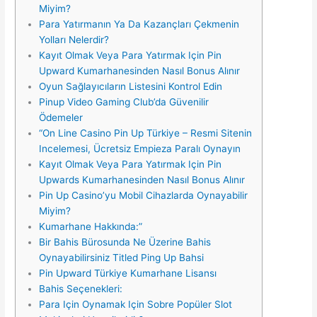
Miyim?
Para Yatırmanın Ya Da Kazançları Çekmenin
Yolları Nelerdir?
Kayıt Olmak Veya Para Yatırmak Için Pin
Upward Kumarhanesinden Nasıl Bonus Alınır
Oyun Sağlayıcıların Listesini Kontrol Edin
Pinup Video Gaming Club’da Güvenilir
Ödemeler
“On Line Casino Pin Up Türkiye – Resmi Sitenin
Incelemesi, Ücretsiz Empieza Paralı Oynayın
Kayıt Olmak Veya Para Yatırmak Için Pin
Upwards Kumarhanesinden Nasıl Bonus Alınır
Pin Up Casino’yu Mobil Cihazlarda Oynayabilir
Miyim?
Kumarhane Hakkında:”
Bir Bahis Bürosunda Ne Üzerine Bahis
Oynayabilirsiniz Titled Ping Up Bahsi
Pin Upward Türkiye Kumarhane Lisansı
Bahis Seçenekleri:
Para Için Oynamak Için Sobre Popüler Slot