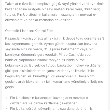
Takımların özellikleri empieza güçlü/zayıf yönleri vardır ve kimin
kazanacağına rastgele bir sayı üreteci karar verir, “hile” hariç
tutulur. Pin Up sitesinin kullanıcıları kazançlarını mevcut e-
cüzdanlara ve banka kartlarına çekebilirler.
Operatör Lisansını Kontrol Edin
Kazançları komisyonsuz almak için, ilk depozitoyu durante az 3
kez kaydırmanız gerekir. Ayrıca günde oluşturulan başvuru
sayısında bir sınır vardır, 3’ü aşarsa beklemeniz veya bir
komisyon ödemeniz gerekecektir. Pinap Casino’da spor
bahisleri yapmanıza olanak tanıyan bir bahis bürosu
bulunmaktadır. Bu şekilde futbol, basketbol, hokey ve diğerleri
gibi spor disiplinlerinde de şansınızı deneyebilirsiniz. “Hile
bağımlılığının” sizi bunalttığını düşünüyorsanız : hesabınızı
geçici olarak bloke etmek için kumarhane yönetimiyle iletişime
geçin.
Pin Up sitesinin kullanıcıları kazançlarını mevcut e-
cüzdanlara ve banka kartlarına çekebilirler.
Pin Up’ta, dürüst, güvenilir empieza daha da önemlisi