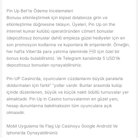
Pin Up Bet’te Ödeme Incelemeleri
Bonusu etkinleştirmek için kişisel dolabınıza girin ve
etkinleştirme düğmesine tıklayın. Üyeleri, Pin Up on the
internet kumar kulübü operatöründen cömert bonuslar
(depozitosuz bonuslar dahil) empieza güzel hediyeler için en
son promosyon kodlarına ve kuponlara ilk erişenlerdir. Örneğin,
her hafta Viber’da para yatırma işleminde 0 için özel bir
bonus kodu bulabilirsiniz. Ve Telegram kanalında 5 USD’lik
depozitosuz bonusları oynayabilirsiniz.
Pin-UP Casino’da, oyuncuların cüzdanlarını büyük paralarla
doldurmaları için farklı” “yollar vardır. Bunlar arasında kulüp
içinde düzenlenen, büyük ve küçük nakit ödüllü turnuvalar yer
almaktadır. Pin Up in Casino turnuvalarının en güzel yanı,
hesap durumlarına bakılmaksızın tüm oyunculara açık
olmasıdır.
Mobil Uygulama Ile Flag Up Casinoyu Google Android Ve
Iphone’da Oynayabilirsiniz