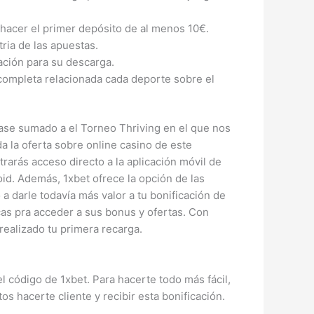
hacer el primer depósito de al menos 10€.
ia de las apuestas.
ación para su descarga.
completa relacionada cada deporte sobre el
se sumado a el Torneo Thriving en el que nos
a la oferta sobre online casino de este
rarás acceso directo a la aplicación móvil de
id. Además, 1xbet ofrece la opción de las
a darle todavía más valor a tu bonificación de
cas pra acceder a sus bonus y ofertas. Con
realizado tu primera recarga.
l código de 1xbet. Para hacerte todo más fácil,
 hacerte cliente y recibir esta bonificación.