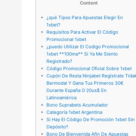
Content
¿qué Tipos Para Apuestas Elegir En
1xbet?
Requisitos Para Activar El Código
Promocional 1xbet
¿puedo Utilizar El Codigo Promocional
1xbet **100ma** Si Ya Me Siento
Registrado?
Código Promocional Oficial Sobre 1xbet
Cupón De Resta Ninjabet Regístrate Tida
Bermodal Y Gana Tus Primeros 30€
Durante España O 20us$ En
Latinoamérica
Bono Suprabets Acumulador
Categoría 1xbet Argentina
Si Hay El Código De Promoción 1xbet Sin
Depósito?
Bono De Bienvenida Afin De Apuestas