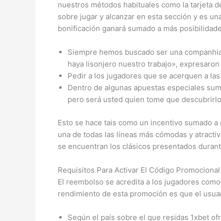
nuestros métodos habituales como la tarjeta d
sobre jugar y alcanzar en esta sección y es 
bonificación ganará sumado a más posibilidade
Siempre hemos buscado ser una companhia q
haya lisonjero nuestro trabajo», expresaron
Pedir a los jugadores que se acerquen a las
Dentro de algunas apuestas especiales suma
pero será usted quien tome que descubrirlo
Esto se hace tais como un incentivo sumado a 
una de todas las líneas más cómodas y atracti
se encuentran los clásicos presentados durante 
Requisitos Para Activar El Código Promocional
El reembolso se acredita a los jugadores como
rendimiento de esta promoción es que el usuar
Según el país sobre el que residas 1xbet o