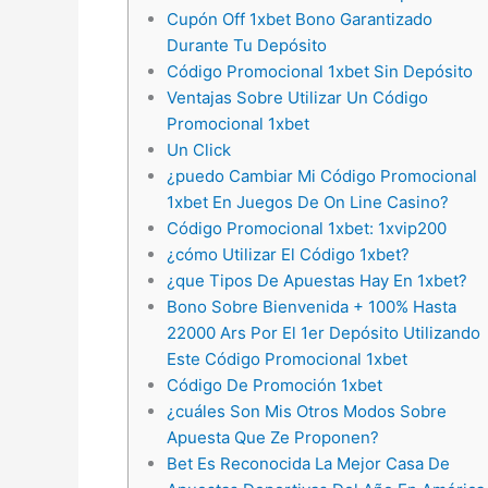
Cupón Off 1xbet Bono Garantizado
Durante Tu Depósito
Código Promocional 1xbet Sin Depósito
Ventajas Sobre Utilizar Un Código
Promocional 1xbet
Un Click
¿puedo Cambiar Mi Código Promocional
1xbet En Juegos De On Line Casino?
Código Promocional 1xbet: 1xvip200
¿cómo Utilizar El Código 1xbet?
¿que Tipos De Apuestas Hay En 1xbet?
Bono Sobre Bienvenida + 100% Hasta
22000 Ars Por El 1er Depósito Utilizando
Este Código Promocional 1xbet
Código De Promoción 1xbet
¿cuáles Son Mis Otros Modos Sobre
Apuesta Que Ze Proponen?
Bet Es Reconocida La Mejor Casa De