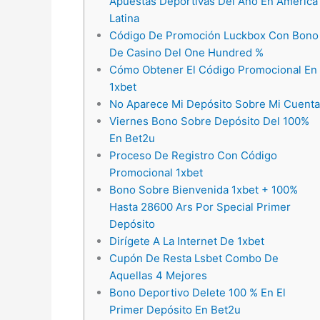
Apuestas Deportivas Del Año En América
Latina
Código De Promoción Luckbox Con Bono
De Casino Del One Hundred %
Cómo Obtener El Código Promocional En
1xbet
No Aparece Mi Depósito Sobre Mi Cuenta
Viernes Bono Sobre Depósito Del 100%
En Bet2u
Proceso De Registro Con Código
Promocional 1xbet
Bono Sobre Bienvenida 1xbet + 100%
Hasta 28600 Ars Por Special Primer
Depósito
Dirígete A La Internet De 1xbet
Cupón De Resta Lsbet Combo De
Aquellas 4 Mejores
Bono Deportivo Delete 100 % En El
Primer Depósito En Bet2u