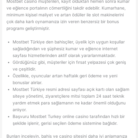
Mostbet casino müşterileri, kayıt olduktan hemen sonra kumar
ve eğlence portalının cömertliğini takdir edebilir. Kumarhane,
minimum kişisel maliyet ve artan ödüller ile slot makinelerini
çok daha karlı oynamanıza izin veren benzersiz bir bonus
programı geliştirmiştir.
Mostbet Türkiye den bahisçiler, üyelik için uygun koşullar
sağladığından ve şüphesiz kumar ve eğlence internet
sayfası hizmetlerinden aktif olarak yararlanmaktadır.
Gördüğünüz gibi, müşteriler için fırsat yelpazesi çok geniş
ve çeşitlidir.
Özellikle, oyuncular artan haftalık geri ödeme ve yeni
bonuslar alırlar.
Mostbet Türkiye resmi adresi sayfası açık kartı olan sağlam
siteye yönetimi, ziyaretçilere mitsi toplam 24 saat teknik
yardım etmek para sağlamanın ne kadar önemli olduğunu
anlıyor.
Başvuru Mostbet Turkey online casino tarafından hızlı bir
şekilde işlenir, gerisi seçilen ödeme sistemine bağlıdır.
Bunları inceleyin, bahis ve casino sitesini daha iyi anlamanıza