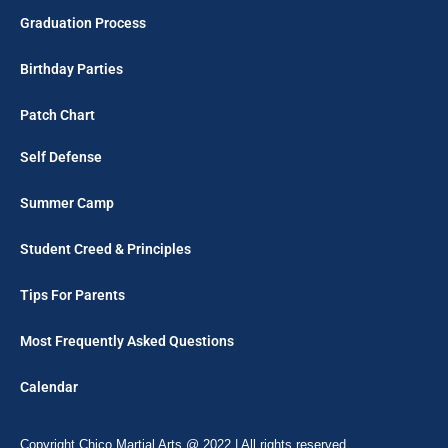
Graduation Process
Birthday Parties
Patch Chart
Self Defense
Summer Camp
Student Creed & Principles
Tips For Parents
Most Frequently Asked Questions
Calendar
Copyright Chico Martial Arts @ 2022 | All rights reserved