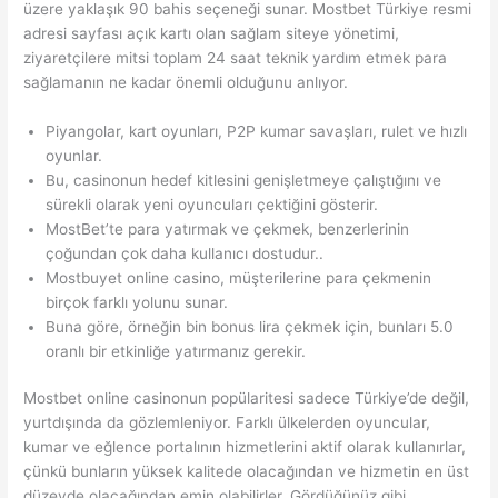
üzere yaklaşık 90 bahis seçeneği sunar. Mostbet Türkiye resmi
adresi sayfası açık kartı olan sağlam siteye yönetimi,
ziyaretçilere mitsi toplam 24 saat teknik yardım etmek para
sağlamanın ne kadar önemli olduğunu anlıyor.
Piyangolar, kart oyunları, P2P kumar savaşları, rulet ve hızlı
oyunlar.
Bu, casinonun hedef kitlesini genişletmeye çalıştığını ve
sürekli olarak yeni oyuncuları çektiğini gösterir.
MostBet’te para yatırmak ve çekmek, benzerlerinin
çoğundan çok daha kullanıcı dostudur..
Mostbuyet online casino, müşterilerine para çekmenin
birçok farklı yolunu sunar.
Buna göre, örneğin bin bonus lira çekmek için, bunları 5.0
oranlı bir etkinliğe yatırmanız gerekir.
Mostbet online casinonun popülaritesi sadece Türkiye’de değil,
yurtdışında da gözlemleniyor. Farklı ülkelerden oyuncular,
kumar ve eğlence portalının hizmetlerini aktif olarak kullanırlar,
çünkü bunların yüksek kalitede olacağından ve hizmetin en üst
düzeyde olacağından emin olabilirler. Gördüğünüz gibi,