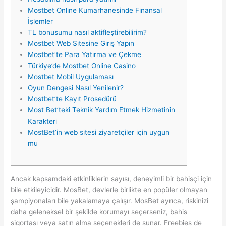
Mostbet Online Kumarhanesinde Finansal
İşlemler
TL bonusumu nasıl aktifleştirebilirim?
Mostbet Web Sitesine Giriş Yapın
Mostbet’te Para Yatırma ve Çekme
Türkiye’de Mostbet Online Casino
Mostbet Mobil Uygulaması
Oyun Dengesi Nasıl Yenilenir?
Mostbet’te Kayıt Prosedürü
Most Bet’teki Teknik Yardım Etmek Hizmetinin
Karakteri
MostBet’in web sitesi ziyaretçiler için uygun
mu
Ancak kapsamdaki etkinliklerin sayısı, deneyimli bir bahisçi için
bile etkileyicidir. MosBet, devlerle birlikte en popüler olmayan
şampiyonaları bile yakalamaya çalışır. MosBet ayrıca, riskinizi
daha geleneksel bir şekilde korumayı seçerseniz, bahis
sigortası veya satın alma seçenekleri de sunar. Freebies de