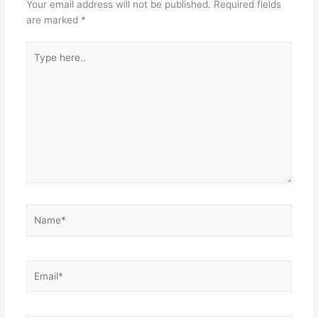
Your email address will not be published.
Required fields
are marked
*
Type
here..
Name*
Email*