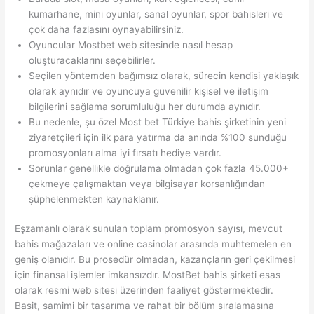
kumarhane, mini oyunlar, sanal oyunlar, spor bahisleri ve
çok daha fazlasını oynayabilirsiniz.
Oyuncular Mostbet web sitesinde nasıl hesap
oluşturacaklarını seçebilirler.
Seçilen yöntemden bağımsız olarak, sürecin kendisi yaklaşık
olarak aynıdır ve oyuncuya güvenilir kişisel ve iletişim
bilgilerini sağlama sorumluluğu her durumda aynıdır.
Bu nedenle, şu özel Most bet Türkiye bahis şirketinin yeni
ziyaretçileri için ilk para yatırma da anında %100 sunduğu
promosyonları alma iyi fırsatı hediye vardır.
Sorunlar genellikle doğrulama olmadan çok fazla 45.000+
çekmeye çalışmaktan veya bilgisayar korsanlığından
şüphelenmekten kaynaklanır.
Eşzamanlı olarak sunulan toplam promosyon sayısı, mevcut
bahis mağazaları ve online casinolar arasında muhtemelen en
geniş olanıdır. Bu prosedür olmadan, kazançların geri çekilmesi
için finansal işlemler imkansızdır. MostBet bahis şirketi esas
olarak resmi web sitesi üzerinden faaliyet göstermektedir.
Basit, samimi bir tasarıma ve rahat bir bölüm sıralamasına