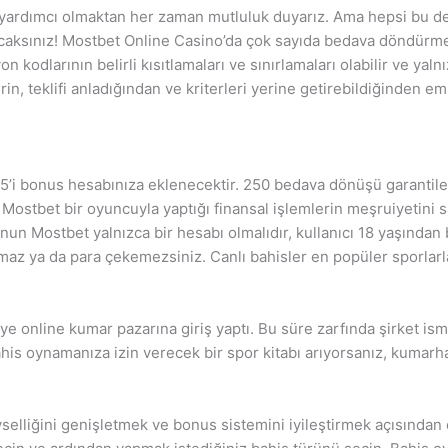
yardımcı olmaktan her zaman mutluluk duyarız. Ama hepsi bu değ
caksınız! Mostbet Online Casino’da çok sayıda bedava döndürm
kodlarının belirli kısıtlamaları ve sınırlamaları olabilir ve yalnız
rin, teklifi anladığından ve kriterleri yerine getirebildiğinden 
n 5’i bonus hesabınıza eklenecektir. 250 bedava dönüşü garant
r. Mostbet bir oyuncuyla yaptığı finansal işlemlerin meşruiyeti
nun Mostbet yalnızca bir hesabı olmalıdır, kullanıcı 18 yaşından 
z ya da para çekemezsiniz. Canlı bahisler en popüler sporlarla
kiye online kumar pazarına giriş yaptı. Bu süre zarfında şirket 
is oynamanıza izin verecek bir spor kitabı arıyorsanız, kumarhan
evselliğini genişletmek ve bonus sistemini iyileştirmek açısından