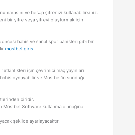
numarasını ve hesap şifrenizi kullanabilirsiniz.
ni bir şifre veya şifreyi oluşturmak için
 öncesi bahis ve sanal spor bahisleri gibi bir
dır
mostbet giriş
.
tkinlikleri için çevrimiçi maç yayınları
e bahis oynayabilir ve Mostbet’in sunduğu
lerinden biridir.
çin Mostbet Software kullanma olanağına
yacak şekilde ayarlayacaktır.