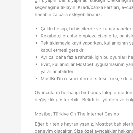
giriş yapın, bahis yapmak istediğiniz etkinliği 
seçeneğine tıklayın. Kredi/banka kartları, e-cü
hesabınıza para ekleyebilirsiniz.
Çoklu hesap, bahisçilerde ve kumarhanelerde 
Rekabetçi oranlar empieza çizgilerle, bahisle
Tek tıklamayla kayıt yaparken, kullanıcının y
kabul etmesi gerekir.
Ayrıca, daha fazla rahatlık için bu oyunları
Evet, kullanıcılar Mostbet uygulamasının ya
yararlanabilirler.
MostBet’in resmi internet sitesi Türkçe de da
Oyuncuların herhangi bir bonus talep etmeden ö
değişiklik gösterebilir. Belirli bir yöntem ve b
Mostbet Türkiye On The Internet Casino
Eğer bir tenis hayranıysanız, Mostbet bahislerin
deneyim olacaktır. Size özel ayrıcalıklar hakkın