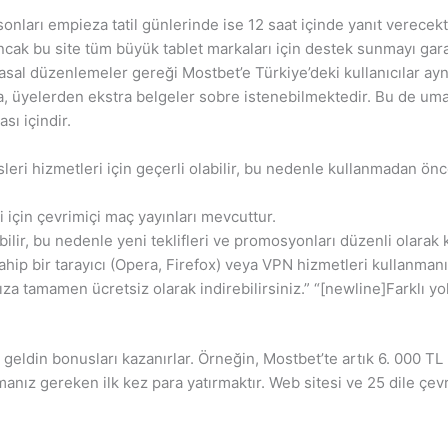
onları empieza tatil günlerinde ise 12 saat içinde yanıt verecek
ancak bu site tüm büyük tablet markaları için destek sunmayı garan
 yasal düzenlemeler gereği Mostbet’e Türkiye’deki kullanıcılar a
 üyelerden ekstra belgeler sobre istenebilmektedir. Bu de uma ki
sı içindir.
leri hizmetleri için geçerli olabilir, bu nedenle kullanmadan önc
 için çevrimiçi maç yayınları mevcuttur.
ilir, bu nedenle yeni teklifleri ve promosyonları düzenli olarak 
hip bir tarayıcı (Opera, Firefox) veya VPN hizmetleri kullanmanı
tamamen ücretsiz olarak indirebilirsiniz.” “[newline]Farklı yolla
geldin bonusları kazanırlar. Örneğin, Mostbet’te artık 6. 000 T
nız gereken ilk kez para yatırmaktır. Web sitesi ve 25 dile çevr