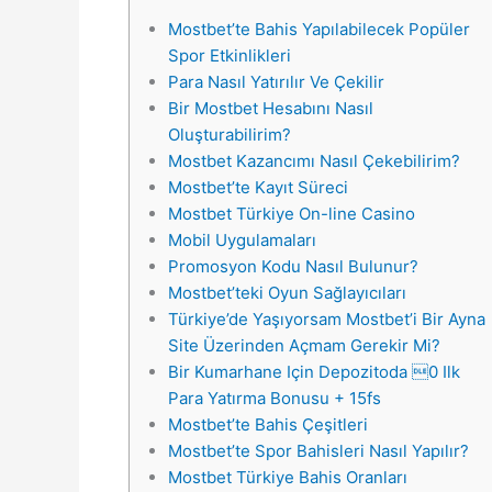
Mostbet’te Bahis Yapılabilecek Popüler
Spor Etkinlikleri
Para Nasıl Yatırılır Ve Çekilir
Bir Mostbet Hesabını Nasıl
Oluşturabilirim?
Mostbet Kazancımı Nasıl Çekebilirim?
Mostbet’te Kayıt Süreci
Mostbet Türkiye On-line Casino
Mobil Uygulamaları
Promosyon Kodu Nasıl Bulunur?
Mostbet’teki Oyun Sağlayıcıları
Türkiye’de Yaşıyorsam Mostbet’i Bir Ayna
Site Üzerinden Açmam Gerekir Mi?
Bir Kumarhane Için Depozitoda 0 Ilk
Para Yatırma Bonusu + 15fs
Mostbet’te Bahis Çeşitleri
Mostbet’te Spor Bahisleri Nasıl Yapılır?
Mostbet Türkiye Bahis Oranları