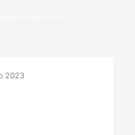
RCHASE BIRTHDAY PACKETS
to 2023