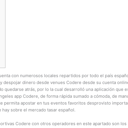
enta con numerosos locales repartidos por todo el país español
r y despojar dinero desde venues Codere desde su cuenta onlin
quedarse atrás, por lo la cual desarrolló una aplicación que es
angeles app Codere, de forma rápida sumado a cómoda, de manus
 te permita apostar en tus eventos favoritos desprovisto impor
 hay sobre el mercado tasar español.
portivas Codere con otros operadores en este apartado son los 