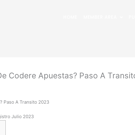
HOME
MEMBER AREA
PU
De Codere Apuestas? Paso A Transi
? Paso A Transito 2023
istro Julio 2023