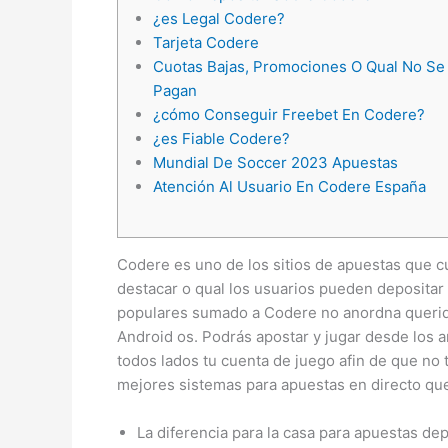
¿es Legal Codere?
Tarjeta Codere
Cuotas Bajas, Promociones O Qual No Se
Pagan
¿cómo Conseguir Freebet En Codere?
¿es Fiable Codere?
Mundial De Soccer 2023 Apuestas
Atención Al Usuario En Codere España
Codere es uno de los sitios de apuestas que cu
destacar o qual los usuarios pueden deposita
populares sumado a Codere no anordna querido 
Android os. Podrás apostar y jugar desde los 
todos lados tu cuenta de juego afin de que no
mejores sistemas para apuestas en directo que
La diferencia para la casa para apuestas de