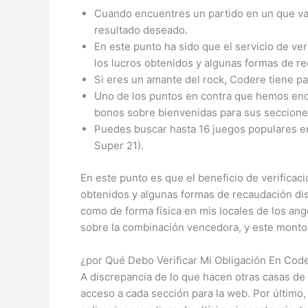
Cuando encuentres un partido en un que vay
resultado deseado.
En este punto ha sido que el servicio de ver
los lucros obtenidos y algunas formas de r
Si eres un amante del rock, Codere tiene par
Uno de los puntos en contra que hemos enco
bonos sobre bienvenidas para sus secciones 
Puedes buscar hasta 16 juegos populares en
Super 21).
En este punto es que el beneficio de verificaci
obtenidos y algunas formas de recaudación dis
como de forma física en mis locales de los ang
sobre la combinación vencedora, y este monto
¿por Qué Debo Verificar Mi Obligación En Cod
A discrepancia de lo que hacen otras casas d
acceso a cada sección para la web. Por último,