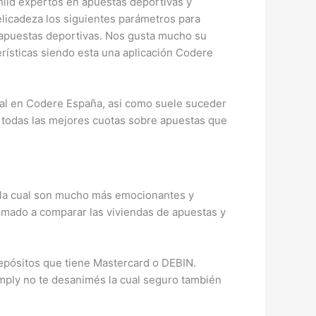
hild expertos en apuestas deportivas y
elicadeza los siguientes parámetros para
e apuestas deportivas. Nos gusta mucho su
terísticas siendo esta una aplicación Codere
tual en Codere España, asi como suele suceder
r todas las mejores cuotas sobre apuestas que
 la cual son mucho más emocionantes y
sumado a comparar las viviendas de apuestas y
depósitos que tiene Mastercard o DEBIN.
imply no te desanimés la cual seguro también