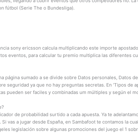
nibles, llegando a cubrir eventos que otros competidores no. L
on fútbol (Serie The o Bundesliga).
ancia sony ericsson calcula multiplicando este importe apostado
tos eventos, para calcular tu premio multiplica las diferentes c
ma página sumado a se divide sobre Datos personales, Datos de
obre seguridad ya que no hay preguntas secretas. En ‘Tipos de
tas pueden ser faciles y combinadas um múltiples y según el mo
e?
icador de probabilidad surtido a cada apuesta. Ya te adelantam
s. Si vas a jugar desde España, en Sambafoot te contamos la cua
ngeles legislación sobre algunas promociones del juego el 1 sob