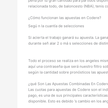
pena por tu gran cantidad para partidos dispo
relacionada todo, de baloncesto (NBA), tenis c
¿Cómo funcionan las apuestas en Codere?
Segú n la cuantía de selecciones
Si acierta el trabajo ganará su apuesta. La gan
durante señ alar 2 o má s selecciones de distin
Todo el proceso se realiza en los angeles mis
aquí una contraseña que será nuestro filtro s
según la cantidad sobre pronósticos las apues
¿qué Son Las Apuestas Combinadas En Coder
Las cuotas para apuestas de Codere son el ind
pago, es una de sus principales característica
disponible. Esto es debido ‘s cambio en los a