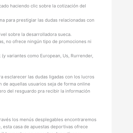
ado haciendo clic sobre la cotización del
ona para prestigiar las dudas relacionadas con
ivel sobre la desarrolladora sueca.
s, no ofrece ningún tipo de promociones ni
k (y variantes como European, Us, Rurrender,
ra esclarecer las dudas ligadas con los lucros
 de aquellas usuarios seja de forma online
ro del resguardo pra recibir la información
a través los menús desplegables encontraremos
e, esta casa de apuestas deportivas ofrece